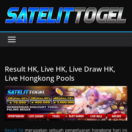
Skip
to
content
Result HK, Live HK, Live Draw HK,
Live Hongkong Pools
Result hk
merupakan sebuah pengeluaran hongkong hari ini