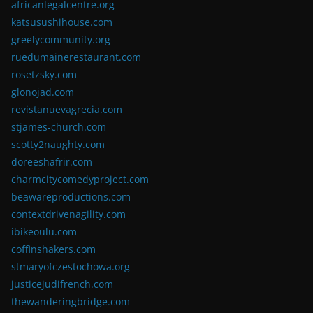
africanlegalcentre.org
katsusushihouse.com
greelycommunity.org
ruedumainerestaurant.com
rosetzsky.com
glonojad.com
revistanuevagrecia.com
stjames-church.com
scotty2naughty.com
doreeshafrir.com
charmcitycomedyproject.com
beawareproductions.com
contextdrivenagility.com
ibikeoulu.com
coffinshakers.com
stmaryofczestochowa.org
justicejudifrench.com
thewanderingbridge.com