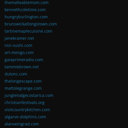
themalleablemom.com
kennethcoletime.com
hungryburlington.com
brunswickatlongstown.com
tartinemaplecuisine.com
janekramer.net
nizi-sushi.com
art-mengo.com
gaiaprimeradio.com
tammiebrown.net
dutonc.com
thelongescape.com
mattolegrange.com
junglelodgecostarica.com
christianfestivals.org
visitcountrykitchen.com
algarve-dolphins.com
alanveingrad.com