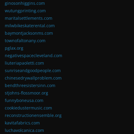
ginosonhiggins.com
wutungprinting.com
maritalsettlements.com
milwbikeskaterental.com
baymontjacksonms.com
townofaltonany.com
pglax.org
negativespacecleveland.com
liuteriapaoletti.com
sunriseandgoodpeople.com
chinesedrywallproblem.com
bendthreesistersinn.com
stjohns-flossmoor.org
funnyboneusa.com
cookiedustermusic.com
reconstructionensemble.org
kavitafabrics.com
luchavolcanica.com