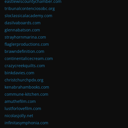
eastlewiscountychamber.com
tribunalcontenciosobc.org
sloclassicalacademy.com
dasilvaboards.com
glennabatson.com
strayhornmarina.com
flaglerproductions.com
brawndefinition.com
continentalicecream.com
crazycreekquilts.com
binkdavies.com
christchurchpdx.org
kenabrahambooks.com
commune-kitchen.com
amuthefilm.com
lustforlovefilm.com
nicolasjolly.net
infinitasymphonia.com