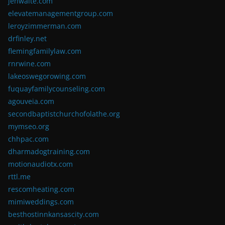
jenwaite.com
elevatemanagementgroup.com
leroyzimmerman.com
drfinley.net
flemingfamilylaw.com
rnrwine.com
lakeoswegorowing.com
fuquayfamilycounseling.com
agouveia.com
secondbaptistchurchofolathe.org
mymseo.org
chhpac.com
dharmadogtraining.com
motionaudiotx.com
rttl.me
rescomheating.com
mimiweddings.com
besthostinnkansascity.com