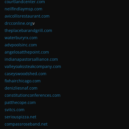
courtlandcenter.com
neilfindlaymsp.com
avicollisrestaurant.com
drcconline.org
v
theplacebarandgrill.com
waterburyrx.com
advpoolsinc.com
angelosatthepoint.com
indianapastorsalliance.com
valleyoakssteakcompany.com
caseyswoodshed.com
fixhairchicago.com
denizliesnaf.com
constitutionconferences.com
patthecope.com
svitcs.com
seriouspizza.net
compassroseband.net