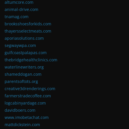
altumcore.com
animal-drive.com
tnamag.com
brooksshoesforkids.com
thayersselectmeats.com
aporiasolutions.com
segwaywpa.com
gulfcoastpalapas.com
thebridgehealthclinics.com
waterlinewriters.org
shameddogan.com
parentsoftots.org
creative3drenderings.com
farmerstradecoffee.com
logcabinyardage.com
davidboers.com
www.imobetachat.com
mattdickstein.com