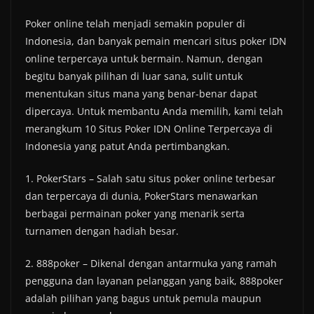
Poker online telah menjadi semakin populer di
Indonesia, dan banyak pemain mencari situs poker IDN
online terpercaya untuk bermain. Namun, dengan
begitu banyak pilihan di luar sana, sulit untuk
menentukan situs mana yang benar-benar dapat
dipercaya. Untuk membantu Anda memilih, kami telah
merangkum 10 Situs Poker IDN Online Terpercaya di
Indonesia yang patut Anda pertimbangkan.
1. PokerStars – Salah satu situs poker online terbesar
dan terpercaya di dunia, PokerStars menawarkan
berbagai permainan poker yang menarik serta
turnamen dengan hadiah besar.
2. 888poker – Dikenal dengan antarmuka yang ramah
pengguna dan layanan pelanggan yang baik, 888poker
adalah pilihan yang bagus untuk pemula maupun