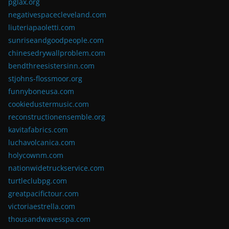
pglax.org
negativespacecleveland.com
liuteriapaoletti.com
sunriseandgoodpeople.com
chinesedrywallproblem.com
bendthreesistersinn.com
stjohns-flossmoor.org
funnyboneusa.com
cookiedustermusic.com
reconstructionensemble.org
kavitafabrics.com
luchavolcanica.com
holycownm.com
nationwidetruckservice.com
turtleclubpg.com
greatpacifictour.com
victoriaestrella.com
thousandwavesspa.com