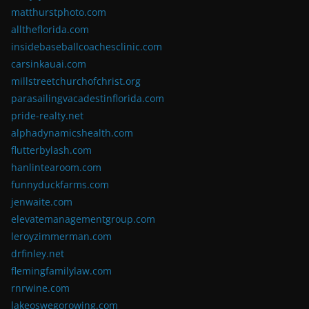
matthurstphoto.com
alltheflorida.com
insidebaseballcoachesclinic.com
carsinkauai.com
millstreetchurchofchrist.org
parasailingvacadestinflorida.com
pride-realty.net
alphadynamicshealth.com
flutterbylash.com
hanlintearoom.com
funnyduckfarms.com
jenwaite.com
elevatemanagementgroup.com
leroyzimmerman.com
drfinley.net
flemingfamilylaw.com
rnrwine.com
lakeoswegorowing.com