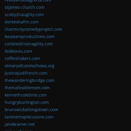
stjames-church.com
scotty2naughty.com
doreeshafrir.com
charmcitycomedyproject.com
beawareproductions.com
contextdrivenagility.com
ibikeoulu.com
coffinshakers.com
stmaryofczestochowa.org
justicejudifrench.com
thewanderingbridge.com
themalleablemom.com
kennethcoletime.com
hungryburlington.com
brunswickatlongstown.com
tartinemaplecuisine.com
janekramer.net