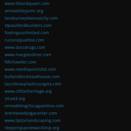
www.fatandqueer.com
anneashleyumc.org
landsurveyskansascity.com
stpauldeckbuilders.com
footingsunlimited.com
runsnoqualmie.com
www.docsdrugs.com
www.margiesdiner.com
fdlchowder.com
www.needlepointsltd.com
bullandbirdsteakhouse.com
lascolinasplasticsurgery.com
www.cliftonheritage.org
sma43.org
remodelingchicagoonline.com
brentwoodyogacenter.com
www.tiptonlandscaping.com
steppingupstewardship.org