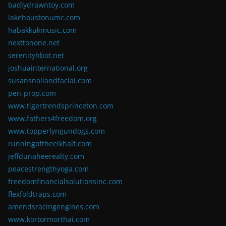
badlydrawntoy.com
lakehoustonumc.com
habakkukmusic.com
nexttonone.net
serenityhbot.net
joshuainternational.org
susansnailandfacial.com
pen-prop.com
www.tigertrendsprinceton.com
www.fathers4freedom.org
www.topperlyngundogs.com
runningoftheelkhalf.com
jeffdunaheerealty.com
peacestrengthyoga.com
freedomfinancialsolutionsinc.com
flexfoldtraps.com
amendsracingengines.com
www.kortormorthai.com