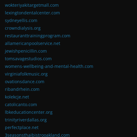
wokteriyakitargetmall.com
lexingtondentalcenter.com
sydneyellis.com
crowndialysis.org
restauranttrainingprogram.com
allamericanpoolservice.net
jewishpenicillin.com
tomsavagestudios.com
womens-wellbeing-and-mental-health.com
virginiafolkmusic.org
ovationsdance.com
ribandrhein.com
kolekcje.net
catolicanto.com
lbkeducationcenter.org
trinityriverdallas.org
perfectplace.net
3seasonsthaibistrooakland.com