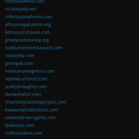
lustforlovefilm.com
nicolasjolly.net
infinitasymphonia.com
africanlegalcentre.org
katsusushihouse.com
greelycommunity.org
ruedumainerestaurant.com
rosetzsky.com
glonojad.com
revistanuevagrecia.com
stjames-church.com
scotty2naughty.com
doreeshafrir.com
charmcitycomedyproject.com
beawareproductions.com
contextdrivenagility.com
ibikeoulu.com
coffinshakers.com