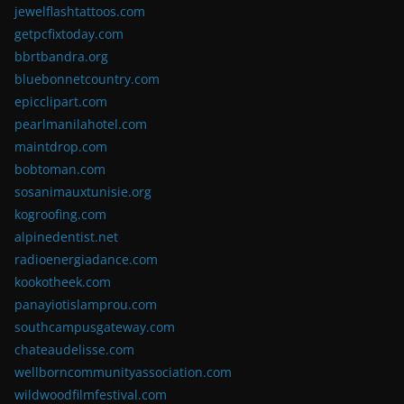
jewelflashtattoos.com
getpcfixtoday.com
bbrtbandra.org
bluebonnetcountry.com
epicclipart.com
pearlmanilahotel.com
maintdrop.com
bobtoman.com
sosanimauxtunisie.org
kogroofing.com
alpinedentist.net
radioenergiadance.com
kookotheek.com
panayiotislamprou.com
southcampusgateway.com
chateaudelisse.com
wellborncommunityassociation.com
wildwoodfilmfestival.com