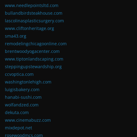
www.needlepointsltd.com
bullandbirdsteakhouse.com
lascolinasplasticsurgery.com
www.cliftonheritage.org
sma43.org
remodelingchicagoonline.com
brentwoodyogacenter.com
www.tiptonlandscaping.com
steppingupstewardship.org
ccvoptica.com
washingtonlehigh.com
luigisbakery.com
hanabi-sushi.com
wolfandzed.com
dekuta.com
www.cinemabuzz.com
mixdepot.net
rosewoodmcs.com