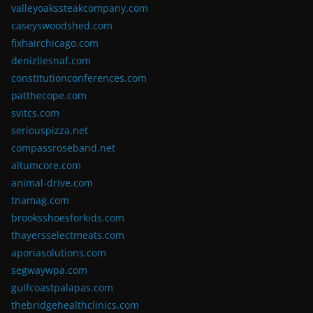
valleyoakssteakcompany.com
caseyswoodshed.com
fixhairchicago.com
denizliesnaf.com
constitutionconferences.com
patthecope.com
svitcs.com
seriouspizza.net
compassroseband.net
altumcore.com
animal-drive.com
tnamag.com
brooksshoesforkids.com
thayersselectmeats.com
aporiasolutions.com
segwaywpa.com
gulfcoastpalapas.com
thebridgehealthclinics.com