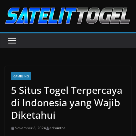
Skip
to
content
GAMBLING
5 Situs Togel Terpercaya
di Indonesia yang Wajib
Diketahui
November 8, 2024
adminthe