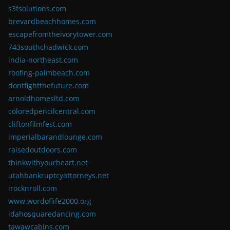
s3fsolutions.com
brevardbeachhomes.com
escapefromtheivorytower.com
743southchadwick.com
india-northeast.com
roofing-palmbeach.com
dontfightthefuture.com
arnoldhomesltd.com
coloredpencilcentral.com
cliftonfilmfest.com
imperialbarandlounge.com
raisedoutdoors.com
thinkwithyourheart.net
utahbankruptcyattorneys.net
irocknroll.com
www.wordoflife2000.org
idahosquaredancing.com
tawawcabins.com