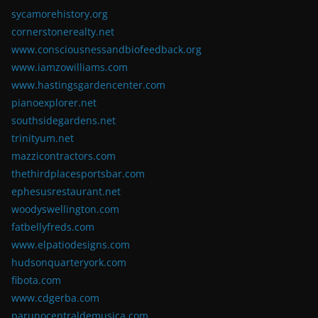
sycamorehistory.org
cornerstonerealty.net
www.consciousnessandbiofeedback.org
www.iamzowilliams.com
www.hastingsgardencenter.com
pianoexplorer.net
southsidegardens.net
trinityum.net
mazzicontractors.com
thethirdplacesportsbar.com
ephesusrestaurant.net
woodyswellington.com
fatbellyfreds.com
www.elpatiodesigns.com
hudsonquarteryork.com
fibota.com
www.cdgerba.com
parunocentraldemusica.com