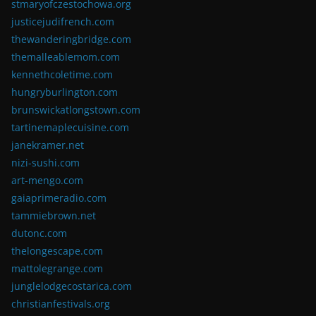
stmaryofczestochowa.org
justicejudifrench.com
thewanderingbridge.com
themalleablemom.com
kennethcoletime.com
hungryburlington.com
brunswickatlongstown.com
tartinemaplecuisine.com
janekramer.net
nizi-sushi.com
art-mengo.com
gaiaprimeradio.com
tammiebrown.net
dutonc.com
thelongescape.com
mattolegrange.com
junglelodgecostarica.com
christianfestivals.org