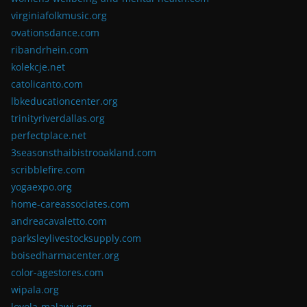
virginiafolkmusic.org
ovationsdance.com
ribandrhein.com
kolekcje.net
catolicanto.com
lbkeducationcenter.org
trinityriverdallas.org
perfectplace.net
3seasonsthaibistrooakland.com
scribblefire.com
yogaexpo.org
home-careassociates.com
andreacavaletto.com
parksleylivestocksupply.com
boisedharmacenter.org
color-agestores.com
wipala.org
loyola-malawi.org