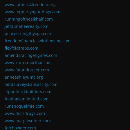
www.fathers4freedom.org
www.topperlyngundogs.com
runningoftheelkhalf.com
jeffdunaheerealty.com
peacestrengthyoga.com
freedomfinancialsolutionsinc.com
flexfoldtraps.com
amendsracingengines.com
www.kortormorthai.com
www.fatandqueer.com
anneashleyumc.org
landsurveyskansascity.com
stpauldeckbuilders.com
footingsunlimited.com
runsnoqualmie.com
www.docsdrugs.com
www.margiesdiner.com
fdlchowder.com