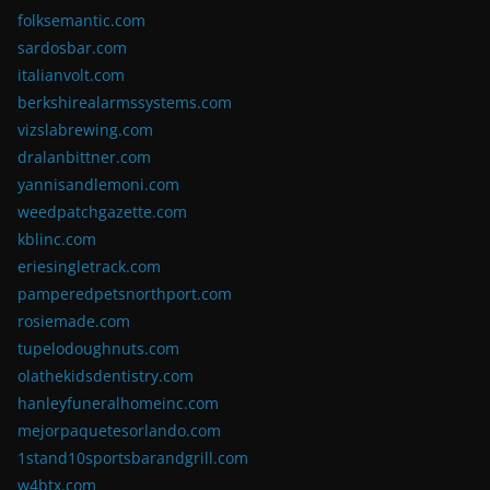
folksemantic.com
sardosbar.com
italianvolt.com
berkshirealarmssystems.com
vizslabrewing.com
dralanbittner.com
yannisandlemoni.com
weedpatchgazette.com
kblinc.com
eriesingletrack.com
pamperedpetsnorthport.com
rosiemade.com
tupelodoughnuts.com
olathekidsdentistry.com
hanleyfuneralhomeinc.com
mejorpaquetesorlando.com
1stand10sportsbarandgrill.com
w4btx.com