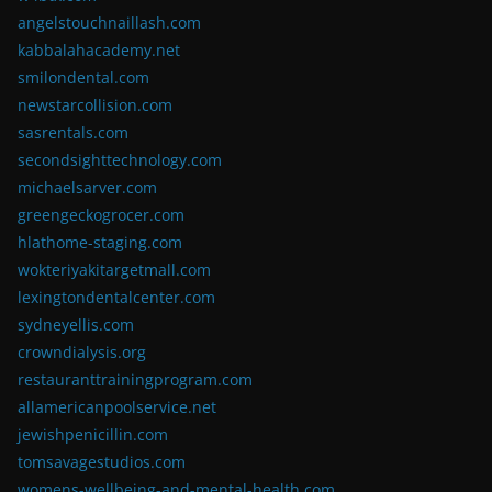
angelstouchnaillash.com
kabbalahacademy.net
smilondental.com
newstarcollision.com
sasrentals.com
secondsighttechnology.com
michaelsarver.com
greengeckogrocer.com
hlathome-staging.com
wokteriyakitargetmall.com
lexingtondentalcenter.com
sydneyellis.com
crowndialysis.org
restauranttrainingprogram.com
allamericanpoolservice.net
jewishpenicillin.com
tomsavagestudios.com
womens-wellbeing-and-mental-health.com