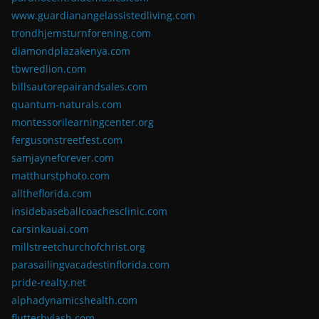
www.guardianangelassistedliving.com
trondhjemsturnforening.com
diamondplazakenya.com
tbwredlion.com
billsautorepairandsales.com
quantum-naturals.com
montessorilearningcenter.org
fergusonstreetfest.com
samjayneforever.com
matthurstphoto.com
alltheflorida.com
insidebaseballcoachesclinic.com
carsinkauai.com
millstreetchurchofchrist.org
parasailingvacadestinflorida.com
pride-realty.net
alphadynamicshealth.com
flutterbylash.com