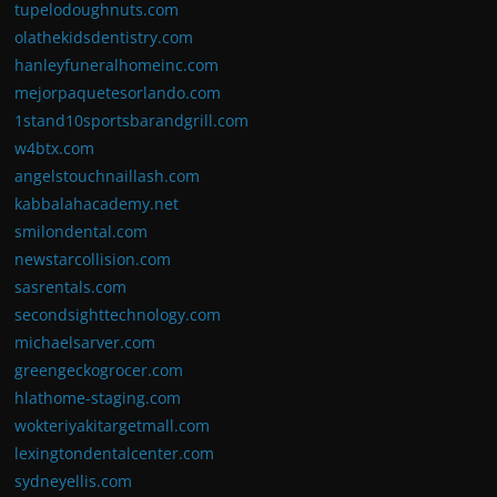
tupelodoughnuts.com
olathekidsdentistry.com
hanleyfuneralhomeinc.com
mejorpaquetesorlando.com
1stand10sportsbarandgrill.com
w4btx.com
angelstouchnaillash.com
kabbalahacademy.net
smilondental.com
newstarcollision.com
sasrentals.com
secondsighttechnology.com
michaelsarver.com
greengeckogrocer.com
hlathome-staging.com
wokteriyakitargetmall.com
lexingtondentalcenter.com
sydneyellis.com