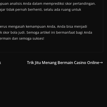
mpuan analisis Anda dalam memprediksi skor pertandingan.
lajar tidak pernah berhenti, selalu ada ruang untuk
n terus mengasah kemampuan Anda, Anda bisa menjadi
 skor bola judi. Semoga artikel ini bermanfaat bagi Anda
bermain dan semoga sukses!
k
Trik Jitu Menang Bermain Casino Online