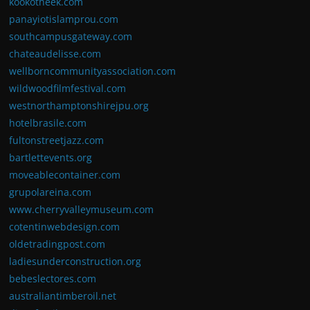
kookotheek.com
panayiotislamprou.com
southcampusgateway.com
chateaudelisse.com
wellborncommunityassociation.com
wildwoodfilmfestival.com
westnorthamptonshirejpu.org
hotelbrasile.com
fultonstreetjazz.com
bartlettevents.org
moveablecontainer.com
grupolareina.com
www.cherryvalleymuseum.com
cotentinwebdesign.com
oldetradingpost.com
ladiesunderconstruction.org
bebeslectores.com
australiantimberoil.net