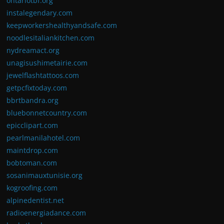
ontariotbf.org
instalegendary.com
keepworkershealthyandsafe.com
noodlesitaliankitchen.com
nydreamact.org
unagisushimetairie.com
jewelflashtattoos.com
getpcfixtoday.com
bbrtbandra.org
bluebonnetcountry.com
epicclipart.com
pearlmanilahotel.com
maintdrop.com
bobtoman.com
sosanimauxtunisie.org
kogroofing.com
alpinedentist.net
radioenergiadance.com