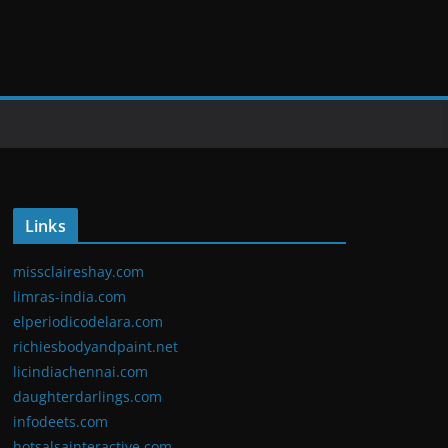
Links
missclaireshay.com
limras-india.com
elperiodicodelara.com
richiesbodyandpaint.net
licindiachennai.com
daughterdarlings.com
infodeets.com
hotsalsainteractive.com