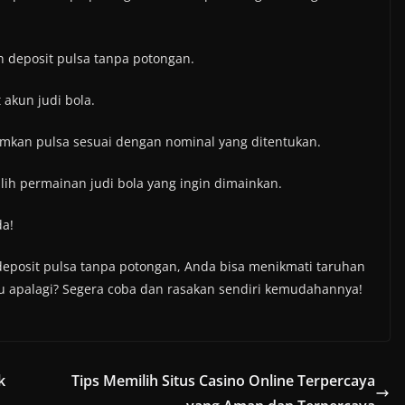
an deposit pulsa tanpa potongan.
 akun judi bola.
imkan pulsa sesuai dengan nominal yang ditentukan.
ilih permainan judi bola yang ingin dimainkan.
da!
eposit pulsa tanpa potongan, Anda bisa menikmati taruhan
nggu apalagi? Segera coba dan rasakan sendiri kemudahannya!
k
Tips Memilih Situs Casino Online Terpercaya