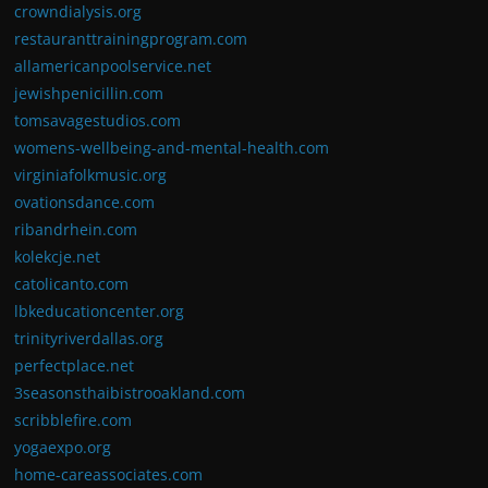
crowndialysis.org
restauranttrainingprogram.com
allamericanpoolservice.net
jewishpenicillin.com
tomsavagestudios.com
womens-wellbeing-and-mental-health.com
virginiafolkmusic.org
ovationsdance.com
ribandrhein.com
kolekcje.net
catolicanto.com
lbkeducationcenter.org
trinityriverdallas.org
perfectplace.net
3seasonsthaibistrooakland.com
scribblefire.com
yogaexpo.org
home-careassociates.com