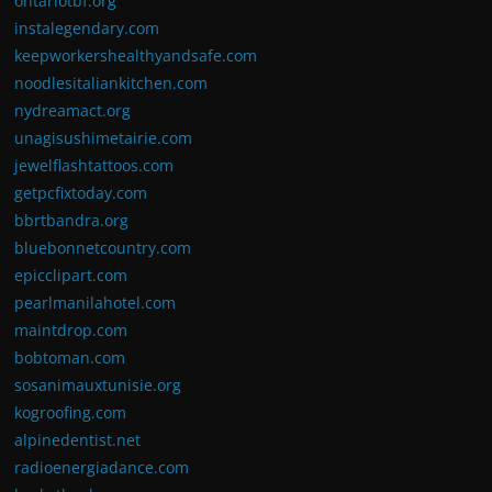
ontariotbf.org
instalegendary.com
keepworkershealthyandsafe.com
noodlesitaliankitchen.com
nydreamact.org
unagisushimetairie.com
jewelflashtattoos.com
getpcfixtoday.com
bbrtbandra.org
bluebonnetcountry.com
epicclipart.com
pearlmanilahotel.com
maintdrop.com
bobtoman.com
sosanimauxtunisie.org
kogroofing.com
alpinedentist.net
radioenergiadance.com