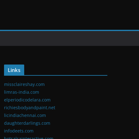
Links
missclaireshay.com
limras-india.com
elperiodicodelara.com
richiesbodyandpaint.net
licindiachennai.com
daughterdarlings.com
infodeets.com
hotsalsainteractive.com