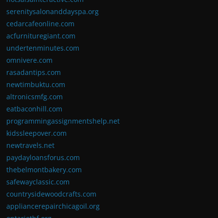
serenitysalonanddayspa.org
cedarcafeonline.com
acfurnituregiant.com
undertenminutes.com
omnivere.com
rasadantips.com
newtimbuktu.com
altronicsmfg.com
eatbaconhill.com
programmingassignmentshelp.net
kidssleepover.com
newtravels.net
paydayloansforus.com
thebelmontbakery.com
safewayclassic.com
countrysidewoodcrafts.com
appliancerepairchicagoil.org