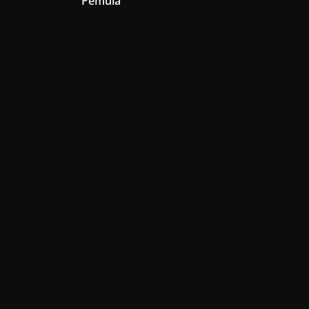
Pemula