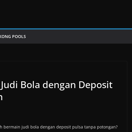
NGKONG POOLS
Judi Bola dengan Deposit
n
bermain judi bola dengan deposit pulsa tanpa potongan?