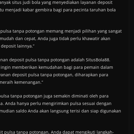
banyak situs judi bola yang menyediakan layanan deposit
tu menjadi kabar gembira bagi para pecinta taruhan bola
it pulsa tanpa potongan memang menjadi pilihan yang sangat
mudah dan cepat, Anda juga tidak perlu khawatir akan
deposit lainnya.”
anan deposit pulsa tanpa potongan adalah SitusBola88.
mi ingin memberikan kemudahan bagi para pemain dalam
yanan deposit pulsa tanpa potongan, diharapkan para
 meraih kemenangan.”
ulsa tanpa potongan juga semakin diminati oleh para
a. Anda hanya perlu mengirimkan pulsa sesuai dengan
kemudian saldo Anda akan langsung terisi dan siap digunakan
t pulsa tanpa potongan, Anda dapat mengikuti langkah-