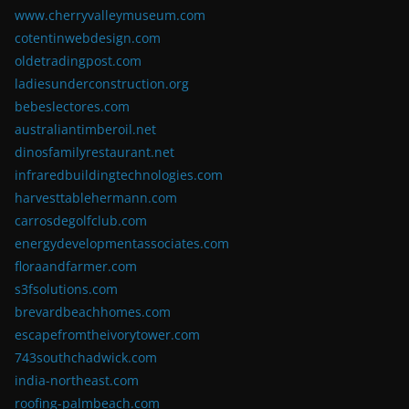
www.cherryvalleymuseum.com
cotentinwebdesign.com
oldetradingpost.com
ladiesunderconstruction.org
bebeslectores.com
australiantimberoil.net
dinosfamilyrestaurant.net
infraredbuildingtechnologies.com
harvesttablehermann.com
carrosdegolfclub.com
energydevelopmentassociates.com
floraandfarmer.com
s3fsolutions.com
brevardbeachhomes.com
escapefromtheivorytower.com
743southchadwick.com
india-northeast.com
roofing-palmbeach.com