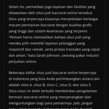
Selain itu, perhatikan juga layanan dan fasilitas yang
ditawarkan oleh situs judi baccarat online tersebut.
Situs yang terpercaya biasanya menyediakan berbagai
macam permainan baccarat dengan kualitas grafis
yang tinggi dan sistem keamanan yang terjamin.
“Pemain harus memastikan bahwa situs judi yang
mereka pilih memiliki layanan pelanggan yang
responsif dan ramah, serta proses transaksi yang cepat
dan aman,” kata Sarah Johnson, seorang pakar industri
perjudian online.
Beberapa daftar situs judi baccarat online terpercaya
di Indonesia yang bisa Anda pertimbangkan antara lain
adalah situs A, situs B, situs C, situs D, dan situs E.
Situs-situs ini telah terbukti memberikan pengalaman
bermain baccarat online yang menyenangkan dan
menguntungkan bagi para pemainnya. Jadi, jangan