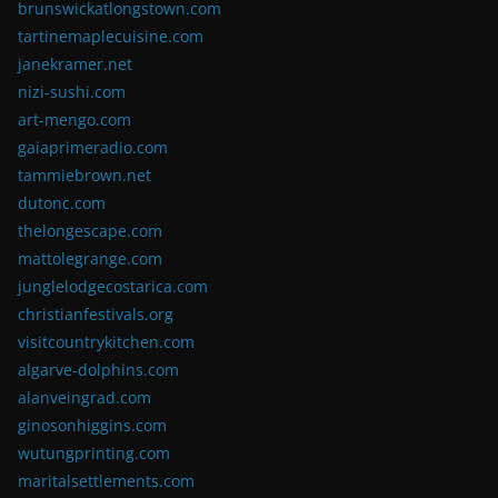
brunswickatlongstown.com
tartinemaplecuisine.com
janekramer.net
nizi-sushi.com
art-mengo.com
gaiaprimeradio.com
tammiebrown.net
dutonc.com
thelongescape.com
mattolegrange.com
junglelodgecostarica.com
christianfestivals.org
visitcountrykitchen.com
algarve-dolphins.com
alanveingrad.com
ginosonhiggins.com
wutungprinting.com
maritalsettlements.com