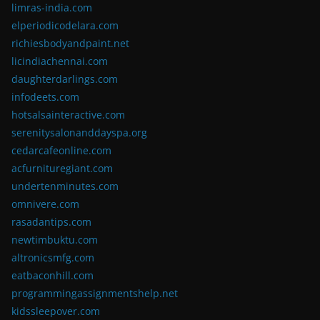
limras-india.com
elperiodicodelara.com
richiesbodyandpaint.net
licindiachennai.com
daughterdarlings.com
infodeets.com
hotsalsainteractive.com
serenitysalonanddayspa.org
cedarcafeonline.com
acfurnituregiant.com
undertenminutes.com
omnivere.com
rasadantips.com
newtimbuktu.com
altronicsmfg.com
eatbaconhill.com
programmingassignmentshelp.net
kidssleepover.com