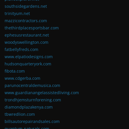
southsidegardens.net
trinityum.net
mazzicontractors.com
thethirdplacesportsbar.com
ephesusrestaurant.net
woodyswellington.com
fatbellyfreds.com
www.elpatiodesigns.com
hudsonquarteryork.com
fibota.com
www.cdgerba.com
parunocentraldemusica.com
www.guardianangelassistedliving.com
trondhjemsturnforening.com
diamondplazakenya.com
tbwredlion.com
billsautorepairandsales.com
quantum-naturals.com