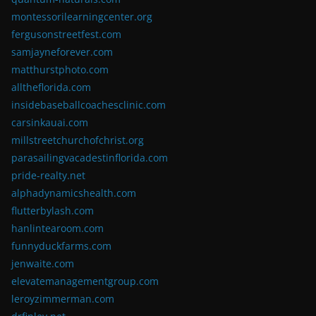
montessorilearningcenter.org
fergusonstreetfest.com
samjayneforever.com
matthurstphoto.com
alltheflorida.com
insidebaseballcoachesclinic.com
carsinkauai.com
millstreetchurchofchrist.org
parasailingvacadestinflorida.com
pride-realty.net
alphadynamicshealth.com
flutterbylash.com
hanlintearoom.com
funnyduckfarms.com
jenwaite.com
elevatemanagementgroup.com
leroyzimmerman.com