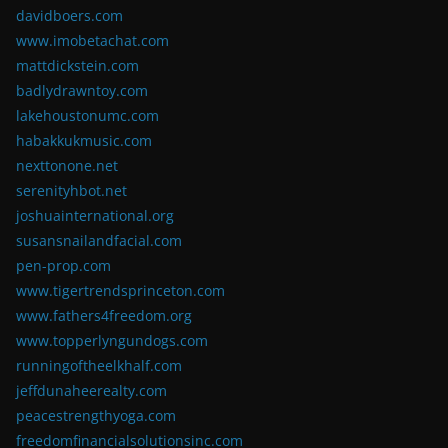
davidboers.com
www.imobetachat.com
mattdickstein.com
badlydrawntoy.com
lakehoustonumc.com
habakkukmusic.com
nexttonone.net
serenityhbot.net
joshuainternational.org
susansnailandfacial.com
pen-prop.com
www.tigertrendsprinceton.com
www.fathers4freedom.org
www.topperlyngundogs.com
runningoftheelkhalf.com
jeffdunaheerealty.com
peacestrengthyoga.com
freedomfinancialsolutionsinc.com