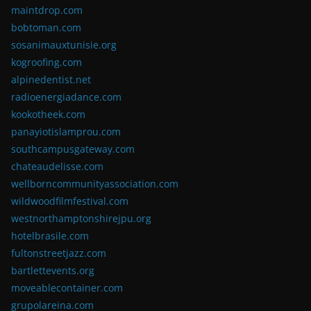
maintdrop.com
bobtoman.com
sosanimauxtunisie.org
kogroofing.com
alpinedentist.net
radioenergiadance.com
kookotheek.com
panayiotislamprou.com
southcampusgateway.com
chateaudelisse.com
wellborncommunityassociation.com
wildwoodfilmfestival.com
westnorthamptonshirejpu.org
hotelbrasile.com
fultonstreetjazz.com
bartlettevents.org
moveablecontainer.com
grupolareina.com