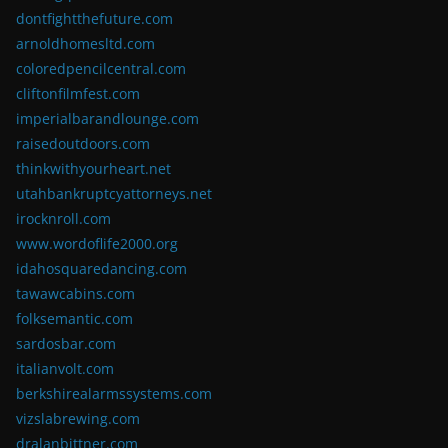
dontfightthefuture.com
arnoldhomesltd.com
coloredpencilcentral.com
cliftonfilmfest.com
imperialbarandlounge.com
raisedoutdoors.com
thinkwithyourheart.net
utahbankruptcyattorneys.net
irocknroll.com
www.wordoflife2000.org
idahosquaredancing.com
tawawcabins.com
folksemantic.com
sardosbar.com
italianvolt.com
berkshirealarmssystems.com
vizslabrewing.com
dralanbittner.com