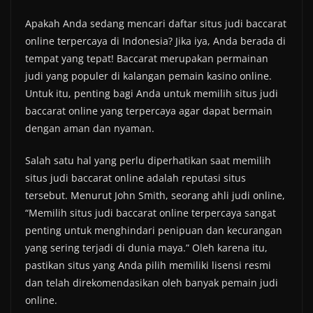
Apakah Anda sedang mencari daftar situs judi baccarat
online terpercaya di Indonesia? Jika iya, Anda berada di
tempat yang tepat! Baccarat merupakan permainan
judi yang populer di kalangan pemain kasino online.
Untuk itu, penting bagi Anda untuk memilih situs judi
baccarat online yang terpercaya agar dapat bermain
dengan aman dan nyaman.
Salah satu hal yang perlu diperhatikan saat memilih
situs judi baccarat online adalah reputasi situs
tersebut. Menurut John Smith, seorang ahli judi online,
“Memilih situs judi baccarat online terpercaya sangat
penting untuk menghindari penipuan dan kecurangan
yang sering terjadi di dunia maya.” Oleh karena itu,
pastikan situs yang Anda pilih memiliki lisensi resmi
dan telah direkomendasikan oleh banyak pemain judi
online.