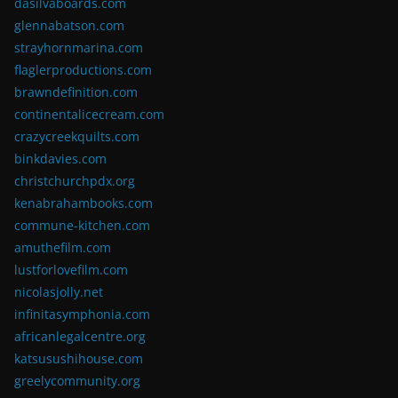
dasilvaboards.com
glennabatson.com
strayhornmarina.com
flaglerproductions.com
brawndefinition.com
continentalicecream.com
crazycreekquilts.com
binkdavies.com
christchurchpdx.org
kenabrahambooks.com
commune-kitchen.com
amuthefilm.com
lustforlovefilm.com
nicolasjolly.net
infinitasymphonia.com
africanlegalcentre.org
katsusushihouse.com
greelycommunity.org