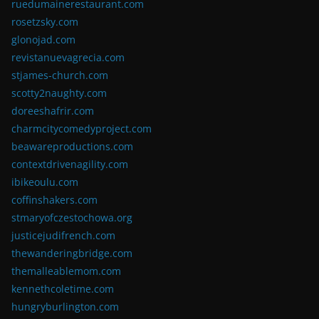
ruedumainerestaurant.com
rosetzsky.com
glonojad.com
revistanuevagrecia.com
stjames-church.com
scotty2naughty.com
doreeshafrir.com
charmcitycomedyproject.com
beawareproductions.com
contextdrivenagility.com
ibikeoulu.com
coffinshakers.com
stmaryofczestochowa.org
justicejudifrench.com
thewanderingbridge.com
themalleablemom.com
kennethcoletime.com
hungryburlington.com