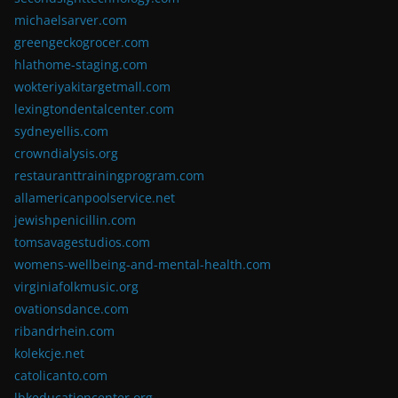
michaelsarver.com
greengeckogrocer.com
hlathome-staging.com
wokteriyakitargetmall.com
lexingtondentalcenter.com
sydneyellis.com
crowndialysis.org
restauranttrainingprogram.com
allamericanpoolservice.net
jewishpenicillin.com
tomsavagestudios.com
womens-wellbeing-and-mental-health.com
virginiafolkmusic.org
ovationsdance.com
ribandrhein.com
kolekcje.net
catolicanto.com
lbkeducationcenter.org