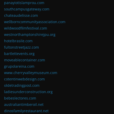
panayiotislamprou.com
southcampusgateway.com
chateaudelisse.com
wellborncommunityassociation.com
wildwoodfilmfestival.com
westnorthamptonshirejpu.org
hotelbrasile.com
fultonstreetjazz.com
bartlettevents.org
moveablecontainer.com
grupolareina.com
www.cherryvalleymuseum.com
cotentinwebdesign.com
oldetradingpost.com
ladiesunderconstruction.org
bebeslectores.com
australiantimberoil.net
dinosfamilyrestaurant.net