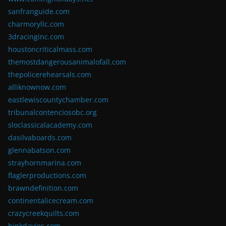
sanfranguide.com
charmoryllc.com
3dracinginc.com
houstoncriticalmass.com
themostdangerousanimalofall.com
thepolicerehearsals.com
alliknownow.com
eastlewiscountychamber.com
tribunalcontenciosobc.org
sloclassicalacademy.com
dasilvaboards.com
glennabatson.com
strayhornmarina.com
flaglerproductions.com
brawndefinition.com
continentalicecream.com
crazycreekquilts.com
binkdavies.com