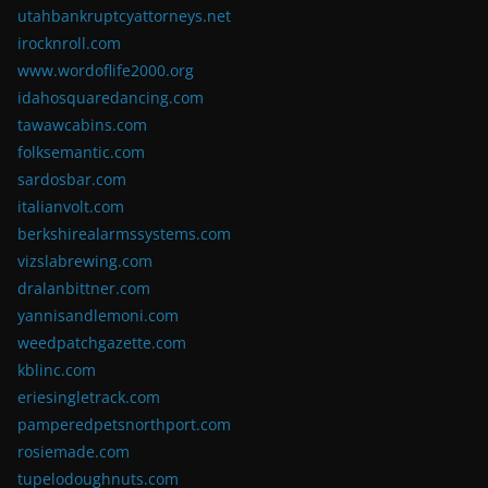
utahbankruptcyattorneys.net
irocknroll.com
www.wordoflife2000.org
idahosquaredancing.com
tawawcabins.com
folksemantic.com
sardosbar.com
italianvolt.com
berkshirealarmssystems.com
vizslabrewing.com
dralanbittner.com
yannisandlemoni.com
weedpatchgazette.com
kblinc.com
eriesingletrack.com
pamperedpetsnorthport.com
rosiemade.com
tupelodoughnuts.com