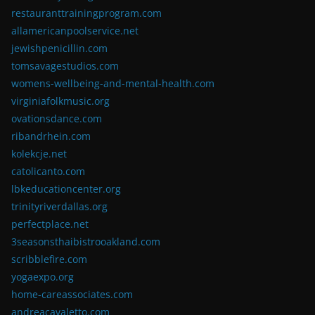
restauranttrainingprogram.com
allamericanpoolservice.net
jewishpenicillin.com
tomsavagestudios.com
womens-wellbeing-and-mental-health.com
virginiafolkmusic.org
ovationsdance.com
ribandrhein.com
kolekcje.net
catolicanto.com
lbkeducationcenter.org
trinityriverdallas.org
perfectplace.net
3seasonsthaibistrooakland.com
scribblefire.com
yogaexpo.org
home-careassociates.com
andreacavaletto.com