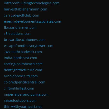
infraredbuildingtechnologies.com
harvesttablehermann.com
carrosdegolfclub.com
energydevelopmentassociates.com
floraandfarmer.com
s3fsolutions.com
brevardbeachhomes.com
escapefromtheivorytower.com
743southchadwick.com
india-northeast.com
roofing-palmbeach.com
dontfightthefuture.com
arnoldhomesltd.com
coloredpencilcentral.com
cliftonfilmfest.com
imperialbarandlounge.com
raisedoutdoors.com
thinkwithyourheart.net