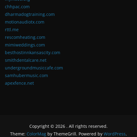
chhpac.com
dharmadogtraining.com
motionaudiotx.com
rttl.me
rescomheating.com
mimiweddings.com
besthostinnkansascity.com
smithdentalcare.net
undergroundmusiccafe.com
samhubermusic.com
apexfence.net
Copyright © 2026
. All rights reserved.
Theme:
ColorMag
by ThemeGrill. Powered by
WordPress
.