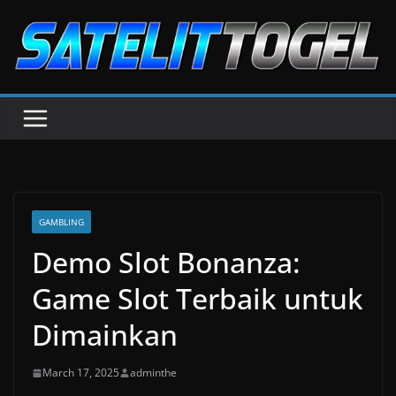
Skip
to
content
GAMBLING
Demo Slot Bonanza:
Game Slot Terbaik untuk
Dimainkan
March 17, 2025
adminthe