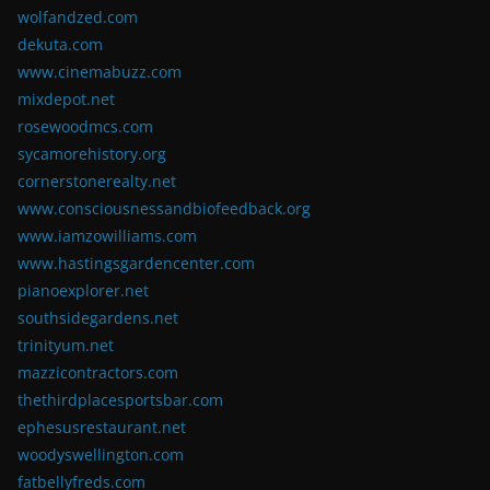
wolfandzed.com
dekuta.com
www.cinemabuzz.com
mixdepot.net
rosewoodmcs.com
sycamorehistory.org
cornerstonerealty.net
www.consciousnessandbiofeedback.org
www.iamzowilliams.com
www.hastingsgardencenter.com
pianoexplorer.net
southsidegardens.net
trinityum.net
mazzicontractors.com
thethirdplacesportsbar.com
ephesusrestaurant.net
woodyswellington.com
fatbellyfreds.com