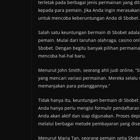
terletak pada berbagai jenis permainan yang dit
kepada para pemain. Jika Anda ingin merasaka
untuk mencoba keberuntungan Anda di Sbobet.
Salah satu keuntungan bermain di Sbobet adala
pemain. Mulai dari taruhan olahraga, casino onl
Sbobet. Dengan begitu banyak pilihan permaina
mencoba hal-hal baru.
Menurut John Smith, seorang ahli judi online, “
yang mencari variasi permainan. Mereka selal
memanjakan para pelanggannya.”
Tidak hanya itu, keuntungan bermain di Sbobet
Anda hanya perlu mengisi formulir pendaftaran 
Anda akan aktif dan siap digunakan. Proses de
melalui berbagai metode pembayaran yang dise
Menurut Maria Tan, seorang pemain setia Sbob