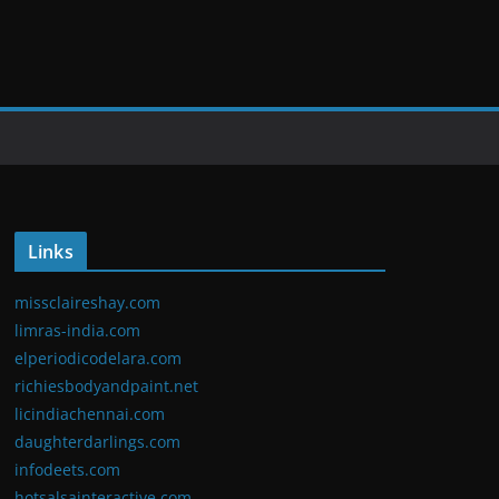
Links
missclaireshay.com
limras-india.com
elperiodicodelara.com
richiesbodyandpaint.net
licindiachennai.com
daughterdarlings.com
infodeets.com
hotsalsainteractive.com