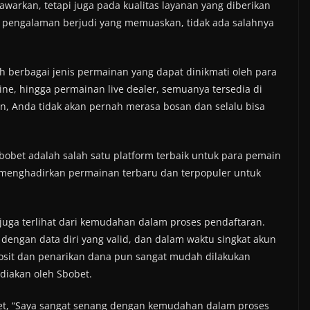
awarkan, tetapi juga pada kualitas layanan yang diberikan
n pengalaman berjudi yang memuaskan, tidak ada salahnya
h berbagai jenis permainan yang dapat dinikmati oleh para
ine, hingga permainan live dealer, semuanya tersedia di
n, Anda tidak akan pernah merasa bosan dan selalu bisa
Sbobet adalah salah satu platform terbaik untuk para pemain
u menghadirkan permainan terbaru dan terpopuler untuk
 juga terlihat dari kemudahan dalam proses pendaftaran.
dengan data diri yang valid, dan dalam waktu singkat akun
posit dan penarikan dana pun sangat mudah dilakukan
diakan oleh Sbobet.
et, “Saya sangat senang dengan kemudahan dalam proses