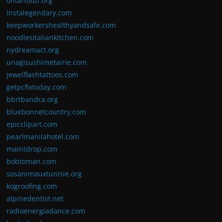
ontariotbf.org
instalegendary.com
keepworkershealthyandsafe.com
noodlesitaliankitchen.com
nydreamact.org
unagisushimetairie.com
jewelflashtattoos.com
getpcfixtoday.com
bbrtbandra.org
bluebonnetcountry.com
epicclipart.com
pearlmanilahotel.com
maintdrop.com
bobtoman.com
sosanimauxtunisie.org
kogroofing.com
alpinedentist.net
radioenergiadance.com