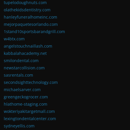
tupelodoughnuts.com
olathekidsdentistry.com
hanleyfuneralhomeinc.com
mejorpaquetesorlando.com
1stand10sportsbarandgrill.com
w4btx.com
angelstouchnaillash.com
kabbalahacademy.net
smilondental.com
newstarcollision.com
sasrentals.com
secondsighttechnology.com
michaelsarver.com
greengeckogrocer.com
hlathome-staging.com
wokteriyakitargetmall.com
lexingtondentalcenter.com
sydneyellis.com