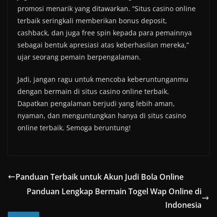
promosi menarik yang ditawarkan. “Situs casino online
terbaik seringkali memberikan bonus deposit,
cashback, dan juga free spin kepada para pemainnya
sebagai bentuk apresiasi atas keberhasilan mereka,”
ujar seorang pemain berpengalaman.
Jadi, jangan ragu untuk mencoba keberuntunganmu
dengan bermain di situs casino online terbaik.
Dapatkan pengalaman berjudi yang lebih aman,
nyaman, dan menguntungkan hanya di situs casino
online terbaik. Semoga beruntung!
Panduan Terbaik untuk Akun Judi Bola Online
Panduan Lengkap Bermain Togel Wap Online di
Indonesia