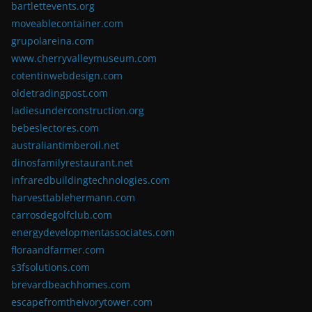
bartlettevents.org
moveablecontainer.com
grupolareina.com
www.cherryvalleymuseum.com
cotentinwebdesign.com
oldetradingpost.com
ladiesunderconstruction.org
bebeslectores.com
australiantimberoil.net
dinosfamilyrestaurant.net
infraredbuildingtechnologies.com
harvesttablehermann.com
carrosdegolfclub.com
energydevelopmentassociates.com
floraandfarmer.com
s3fsolutions.com
brevardbeachhomes.com
escapefromtheivorytower.com