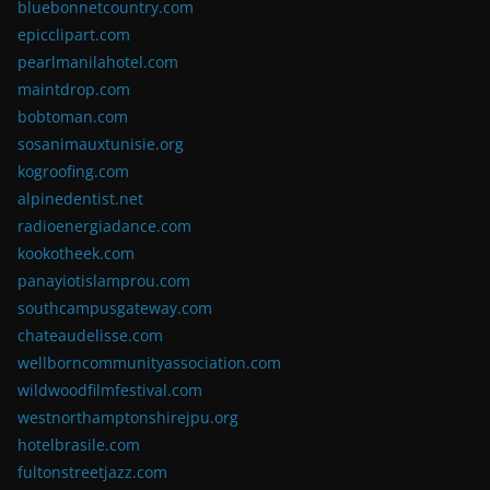
bluebonnetcountry.com
epicclipart.com
pearlmanilahotel.com
maintdrop.com
bobtoman.com
sosanimauxtunisie.org
kogroofing.com
alpinedentist.net
radioenergiadance.com
kookotheek.com
panayiotislamprou.com
southcampusgateway.com
chateaudelisse.com
wellborncommunityassociation.com
wildwoodfilmfestival.com
westnorthamptonshirejpu.org
hotelbrasile.com
fultonstreetjazz.com