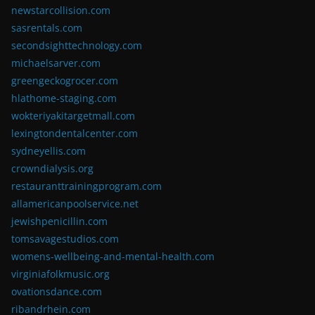
newstarcollision.com
sasrentals.com
secondsighttechnology.com
michaelsarver.com
greengeckogrocer.com
hlathome-staging.com
wokteriyakitargetmall.com
lexingtondentalcenter.com
sydneyellis.com
crowndialysis.org
restauranttrainingprogram.com
allamericanpoolservice.net
jewishpenicillin.com
tomsavagestudios.com
womens-wellbeing-and-mental-health.com
virginiafolkmusic.org
ovationsdance.com
ribandrhein.com