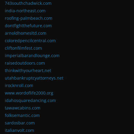
743southchadwick.com
india-northeast.com
roofing-palmbeach.com
dontfightthefuture.com
arnoldhomesltd.com
coloredpencilcentral.com
cliftonfilmfest.com
imperialbarandlounge.com
raisedoutdoors.com
thinkwithyourheart.net
utahbankruptcyattorneys.net
irocknroll.com
www.wordoflife2000.org
idahosquaredancing.com
tawawcabins.com
folksemantic.com
sardosbar.com
italianvolt.com