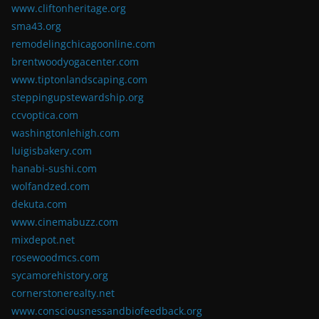
www.cliftonheritage.org
sma43.org
remodelingchicagoonline.com
brentwoodyogacenter.com
www.tiptonlandscaping.com
steppingupstewardship.org
ccvoptica.com
washingtonlehigh.com
luigisbakery.com
hanabi-sushi.com
wolfandzed.com
dekuta.com
www.cinemabuzz.com
mixdepot.net
rosewoodmcs.com
sycamorehistory.org
cornerstonerealty.net
www.consciousnessandbiofeedback.org