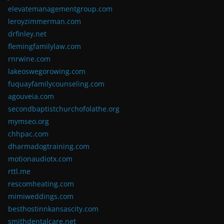
elevatemanagementgroup.com
leroyzimmerman.com
drfinley.net
flemingfamilylaw.com
rnrwine.com
lakeoswegorowing.com
fuquayfamilycounseling.com
agouveia.com
secondbaptistchurchofolathe.org
mymseo.org
chhpac.com
dharmadogtraining.com
motionaudiotx.com
rttl.me
rescomheating.com
mimiweddings.com
besthostinnkansascity.com
smithdentalcare.net