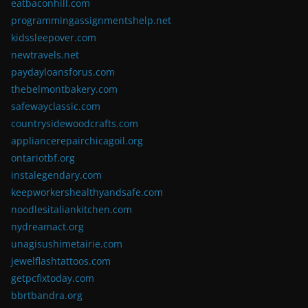
eatbaconhill.com
programmingassignmentshelp.net
kidssleepover.com
newtravels.net
paydayloansforus.com
thebelmontbakery.com
safewayclassic.com
countrysidewoodcrafts.com
appliancerepairchicagoil.org
ontariotbf.org
instalegendary.com
keepworkershealthyandsafe.com
noodlesitaliankitchen.com
nydreamact.org
unagisushimetairie.com
jewelflashtattoos.com
getpcfixtoday.com
bbrtbandra.org