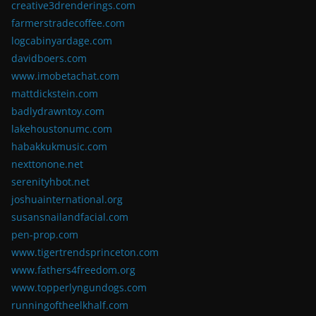
creative3drenderings.com
farmerstradecoffee.com
logcabinyardage.com
davidboers.com
www.imobetachat.com
mattdickstein.com
badlydrawntoy.com
lakehoustonumc.com
habakkukmusic.com
nexttonone.net
serenityhbot.net
joshuainternational.org
susansnailandfacial.com
pen-prop.com
www.tigertrendsprinceton.com
www.fathers4freedom.org
www.topperlyngundogs.com
runningoftheelkhalf.com