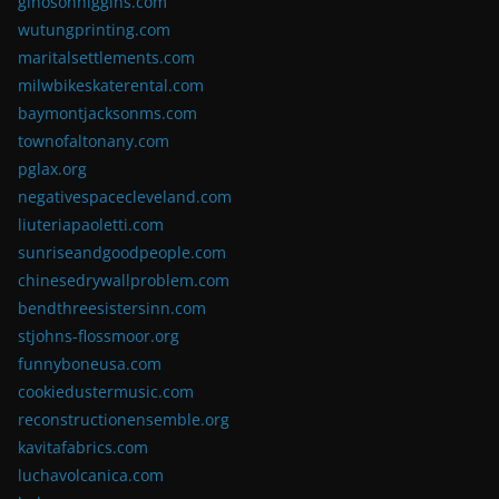
ginosonhiggins.com
wutungprinting.com
maritalsettlements.com
milwbikeskaterental.com
baymontjacksonms.com
townofaltonany.com
pglax.org
negativespacecleveland.com
liuteriapaoletti.com
sunriseandgoodpeople.com
chinesedrywallproblem.com
bendthreesistersinn.com
stjohns-flossmoor.org
funnyboneusa.com
cookiedustermusic.com
reconstructionensemble.org
kavitafabrics.com
luchavolcanica.com