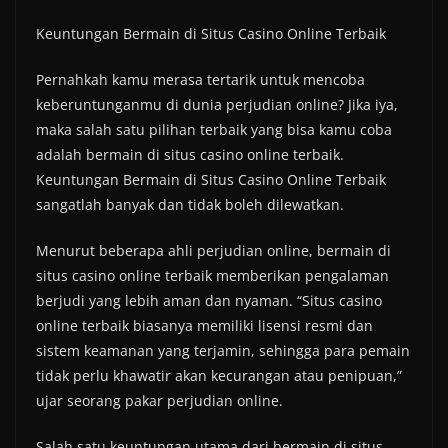
Keuntungan Bermain di Situs Casino Online Terbaik
Pernahkah kamu merasa tertarik untuk mencoba
keberuntunganmu di dunia perjudian online? Jika iya,
maka salah satu pilihan terbaik yang bisa kamu coba
adalah bermain di situs casino online terbaik.
Keuntungan Bermain di Situs Casino Online Terbaik
sangatlah banyak dan tidak boleh dilewatkan.
Menurut beberapa ahli perjudian online, bermain di
situs casino online terbaik memberikan pengalaman
berjudi yang lebih aman dan nyaman. “Situs casino
online terbaik biasanya memiliki lisensi resmi dan
sistem keamanan yang terjamin, sehingga para pemain
tidak perlu khawatir akan kecurangan atau penipuan,”
ujar seorang pakar perjudian online.
Salah satu keuntungan utama dari bermain di situs