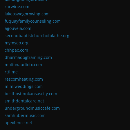
rnrwine.com
lakeoswegorowing.com
fuquayfamilycounseling.com
agouveia.com
secondbaptistchurchofolathe.org
mymseo.org
chhpac.com
dharmadogtraining.com
motionaudiotx.com
rttl.me
rescomheating.com
mimiweddings.com
besthostinnkansascity.com
smithdentalcare.net
undergroundmusiccafe.com
samhubermusic.com
apexfence.net