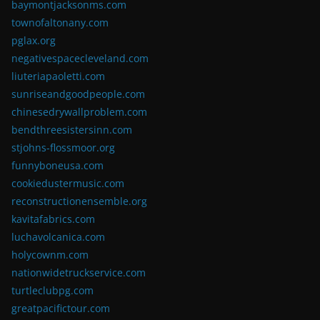
baymontjacksonms.com
townofaltonany.com
pglax.org
negativespacecleveland.com
liuteriapaoletti.com
sunriseandgoodpeople.com
chinesedrywallproblem.com
bendthreesistersinn.com
stjohns-flossmoor.org
funnyboneusa.com
cookiedustermusic.com
reconstructionensemble.org
kavitafabrics.com
luchavolcanica.com
holycownm.com
nationwidetruckservice.com
turtleclubpg.com
greatpacifictour.com