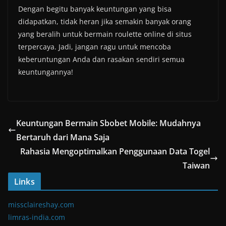
Dengan begitu banyak keuntungan yang bisa
didapatkan, tidak heran jika semakin banyak orang
yang beralih untuk bermain roulette online di situs
terpercaya. Jadi, jangan ragu untuk mencoba
keberuntungan Anda dan rasakan sendiri semua
keuntungannya!
Keuntungan Bermain Sbobet Mobile: Mudahnya
Bertaruh dari Mana Saja
Rahasia Mengoptimalkan Penggunaan Data Togel
Taiwan
Links
missclaireshay.com
limras-india.com