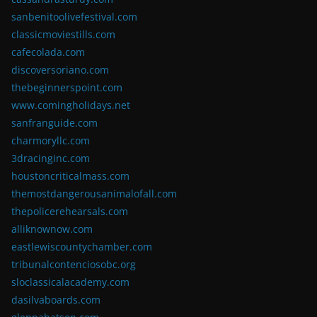
sanbenitoolivefestival.com
classicmoviestills.com
cafecolada.com
discoversoriano.com
thebeginnerspoint.com
www.comingholidays.net
sanfranguide.com
charmoryllc.com
3dracinginc.com
houstoncriticalmass.com
themostdangerousanimalofall.com
thepolicerehearsals.com
alliknownow.com
eastlewiscountychamber.com
tribunalcontenciosobc.org
sloclassicalacademy.com
dasilvaboards.com