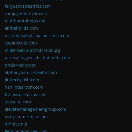
fergusonstreetfest.com
samjayneforever.com
matthurstphoto.com
alltheflorida.com
insidebaseballcoachesclinic.com
carsinkauai.com
millstreetchurchofchrist.org
parasailingvacadestinflorida.com
pride-realty.net
alphadynamicshealth.com
flutterbylash.com
hanlintearoom.com
funnyduckfarms.com
jenwaite.com
elevatemanagementgroup.com
leroyzimmerman.com
drfinley.net
flemingfamilylaw.com