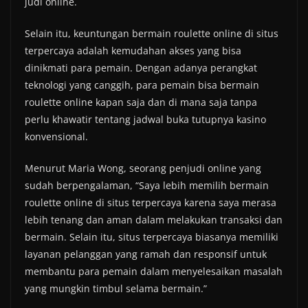
judi online.
Selain itu, keuntungan bermain roulette online di situs
terpercaya adalah kemudahan akses yang bisa
dinikmati para pemain. Dengan adanya perangkat
teknologi yang canggih, para pemain bisa bermain
roulette online kapan saja dan di mana saja tanpa
perlu khawatir tentang jadwal buka tutupnya kasino
konvensional.
Menurut Maria Wong, seorang penjudi online yang
sudah berpengalaman, “Saya lebih memilih bermain
roulette online di situs terpercaya karena saya merasa
lebih tenang dan aman dalam melakukan transaksi dan
bermain. Selain itu, situs terpercaya biasanya memiliki
layanan pelanggan yang ramah dan responsif untuk
membantu para pemain dalam menyelesaikan masalah
yang mungkin timbul selama bermain.”