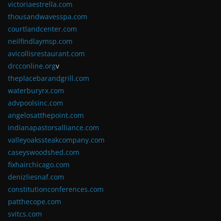
victoriaestrella.com
thousandwavesspa.com
courtlandcenter.com
neilfindlaymsp.com
avicollisrestaurant.com
drcconline.org
v
theplacebarandgrill.com
waterburyrx.com
advpoolsinc.com
angelosatthepoint.com
indianapastorsalliance.com
valleyoakssteakcompany.com
caseyswoodshed.com
fixhairchicago.com
denizliesnaf.com
constitutionconferences.com
patthecope.com
svitcs.com