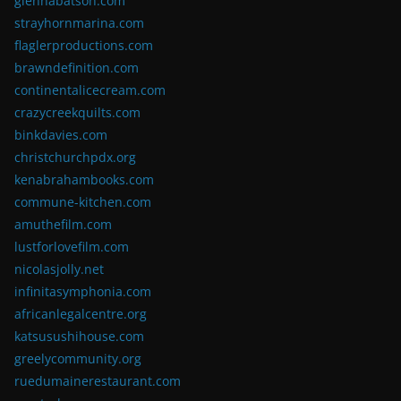
glennabatson.com
strayhornmarina.com
flaglerproductions.com
brawndefinition.com
continentalicecream.com
crazycreekquilts.com
binkdavies.com
christchurchpdx.org
kenabrahambooks.com
commune-kitchen.com
amuthefilm.com
lustforlovefilm.com
nicolasjolly.net
infinitasymphonia.com
africanlegalcentre.org
katsusushihouse.com
greelycommunity.org
ruedumainerestaurant.com