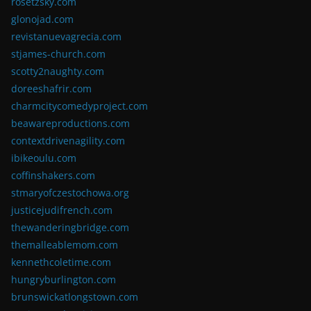
rosetzsky.com
glonojad.com
revistanuevagrecia.com
stjames-church.com
scotty2naughty.com
doreeshafrir.com
charmcitycomedyproject.com
beawareproductions.com
contextdrivenagility.com
ibikeoulu.com
coffinshakers.com
stmaryofczestochowa.org
justicejudifrench.com
thewanderingbridge.com
themalleablemom.com
kennethcoletime.com
hungryburlington.com
brunswickatlongstown.com