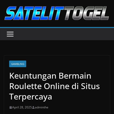
Skip
to
content
GAMBLING
Keuntungan Bermain
Roulette Online di Situs
Terpercaya
April 28, 2025
adminthe