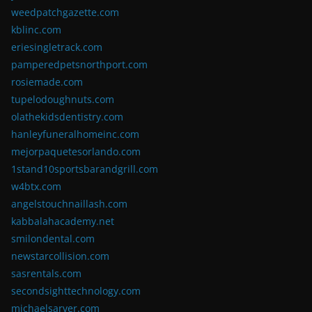
weedpatchgazette.com
kblinc.com
eriesingletrack.com
pamperedpetsnorthport.com
rosiemade.com
tupelodoughnuts.com
olathekidsdentistry.com
hanleyfuneralhomeinc.com
mejorpaquetesorlando.com
1stand10sportsbarandgrill.com
w4btx.com
angelstouchnaillash.com
kabbalahacademy.net
smilondental.com
newstarcollision.com
sasrentals.com
secondsighttechnology.com
michaelsarver.com