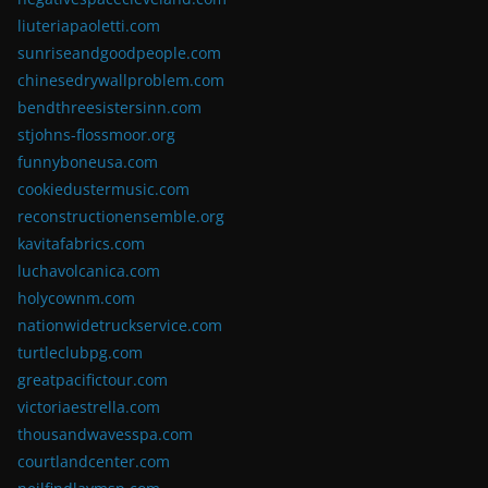
liuteriapaoletti.com
sunriseandgoodpeople.com
chinesedrywallproblem.com
bendthreesistersinn.com
stjohns-flossmoor.org
funnyboneusa.com
cookiedustermusic.com
reconstructionensemble.org
kavitafabrics.com
luchavolcanica.com
holycownm.com
nationwidetruckservice.com
turtleclubpg.com
greatpacifictour.com
victoriaestrella.com
thousandwavesspa.com
courtlandcenter.com