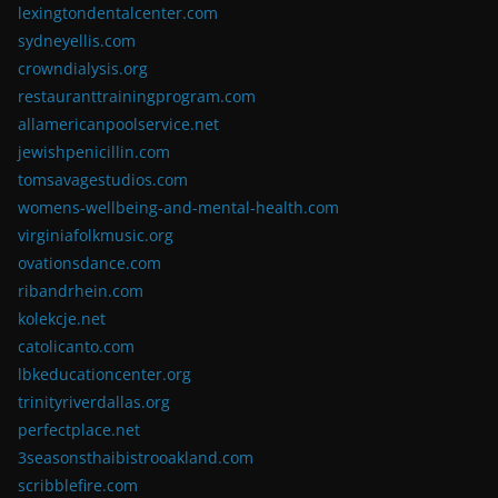
lexingtondentalcenter.com
sydneyellis.com
crowndialysis.org
restauranttrainingprogram.com
allamericanpoolservice.net
jewishpenicillin.com
tomsavagestudios.com
womens-wellbeing-and-mental-health.com
virginiafolkmusic.org
ovationsdance.com
ribandrhein.com
kolekcje.net
catolicanto.com
lbkeducationcenter.org
trinityriverdallas.org
perfectplace.net
3seasonsthaibistrooakland.com
scribblefire.com