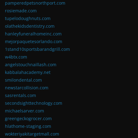
pamperedpetsnorthport.com
rosiemade.com
tupelodoughnuts.com
olathekidsdentistry.com
hanleyfuneralhomeinc.com
mejorpaquetesorlando.com
1stand10sportsbarandgrill.com
w4btx.com
angelstouchnaillash.com
kabbalahacademy.net
smilondental.com
newstarcollision.com
sasrentals.com
secondsighttechnology.com
michaelsarver.com
greengeckogrocer.com
hlathome-staging.com
wokteriyakitargetmall.com