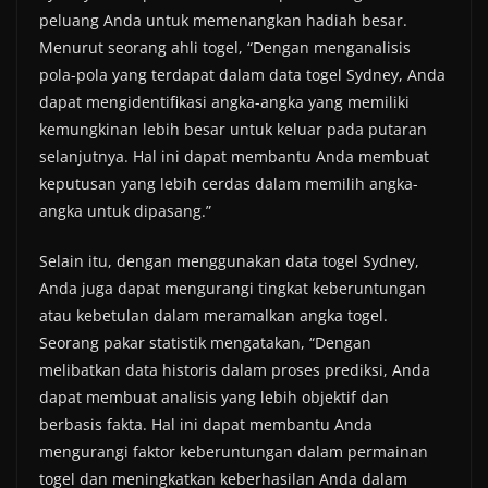
peluang Anda untuk memenangkan hadiah besar.
Menurut seorang ahli togel, “Dengan menganalisis
pola-pola yang terdapat dalam data togel Sydney, Anda
dapat mengidentifikasi angka-angka yang memiliki
kemungkinan lebih besar untuk keluar pada putaran
selanjutnya. Hal ini dapat membantu Anda membuat
keputusan yang lebih cerdas dalam memilih angka-
angka untuk dipasang.”
Selain itu, dengan menggunakan data togel Sydney,
Anda juga dapat mengurangi tingkat keberuntungan
atau kebetulan dalam meramalkan angka togel.
Seorang pakar statistik mengatakan, “Dengan
melibatkan data historis dalam proses prediksi, Anda
dapat membuat analisis yang lebih objektif dan
berbasis fakta. Hal ini dapat membantu Anda
mengurangi faktor keberuntungan dalam permainan
togel dan meningkatkan keberhasilan Anda dalam