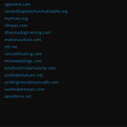
agouveia.com
secondbaptistchurchofolathe.org
mymseo.org
chhpac.com
dharmadogtraining.com
motionaudiotx.com
rttl.me
rescomheating.com
mimiweddings.com
besthostinnkansascity.com
smithdentalcare.net
undergroundmusiccafe.com
samhubermusic.com
apexfence.net