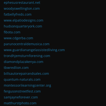
ephesusrestaurant.net
woodyswellington.com
fatbellyfreds.com
www.elpatiodesigns.com
hudsonquarteryork.com
fibota.com
www.cdgerba.com
parunocentraldemusica.com
www.guardianangelassistedliving.com
trondhjemsturnforening.com
diamondplazakenya.com
tbwredlion.com
billsautorepairandsales.com
quantum-naturals.com
montessorilearningcenter.org
fergusonstreetfest.com
samjayneforever.com
matthurstphoto.com