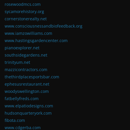
rosewoodmcs.com
sycamorehistory.org
cornerstonerealty.net
www.consciousnessandbiofeedback.org
www.iamzowilliams.com
www.hastingsgardencenter.com
pianoexplorer.net
southsidegardens.net
trinityum.net
mazzicontractors.com
thethirdplacesportsbar.com
ephesusrestaurant.net
woodyswellington.com
fatbellyfreds.com
www.elpatiodesigns.com
hudsonquarteryork.com
fibota.com
www.cdgerba.com