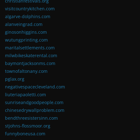
christianfestivals.org
visitcountrykitchen.com
algarve-dolphins.com
alanveingrad.com
ginosonhiggins.com
wutungprinting.com
maritalsettlements.com
milwbikeskaterental.com
baymontjacksonms.com
townofaltonany.com
pglax.org
negativespacecleveland.com
liuteriapaoletti.com
sunriseandgoodpeople.com
chinesedrywallproblem.com
bendthreesistersinn.com
stjohns-flossmoor.org
funnyboneusa.com