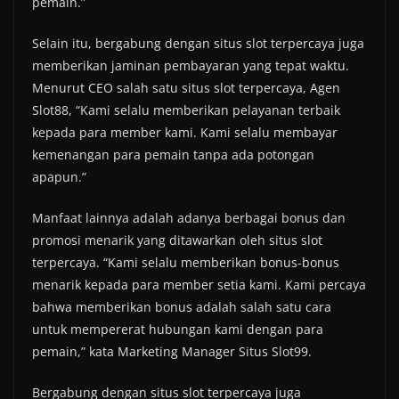
pemain.”
Selain itu, bergabung dengan situs slot terpercaya juga
memberikan jaminan pembayaran yang tepat waktu.
Menurut CEO salah satu situs slot terpercaya, Agen
Slot88, “Kami selalu memberikan pelayanan terbaik
kepada para member kami. Kami selalu membayar
kemenangan para pemain tanpa ada potongan
apapun.”
Manfaat lainnya adalah adanya berbagai bonus dan
promosi menarik yang ditawarkan oleh situs slot
terpercaya. “Kami selalu memberikan bonus-bonus
menarik kepada para member setia kami. Kami percaya
bahwa memberikan bonus adalah salah satu cara
untuk mempererat hubungan kami dengan para
pemain,” kata Marketing Manager Situs Slot99.
Bergabung dengan situs slot terpercaya juga