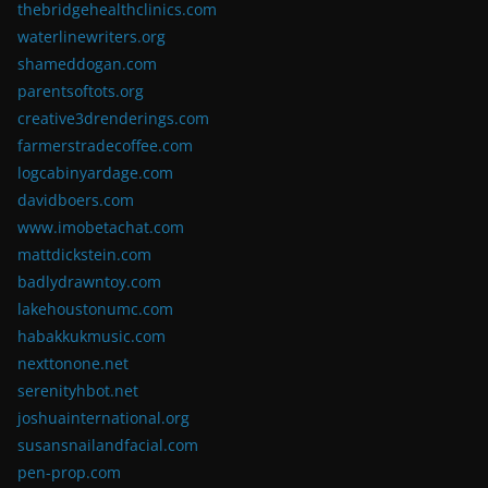
thebridgehealthclinics.com
waterlinewriters.org
shameddogan.com
parentsoftots.org
creative3drenderings.com
farmerstradecoffee.com
logcabinyardage.com
davidboers.com
www.imobetachat.com
mattdickstein.com
badlydrawntoy.com
lakehoustonumc.com
habakkukmusic.com
nexttonone.net
serenityhbot.net
joshuainternational.org
susansnailandfacial.com
pen-prop.com