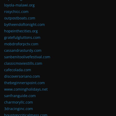
loyola-malawi.org
rosychicc.com
outpostboats.com
bytheendoftonight.com
hopeinthecities.org
gratefulgluttons.com
mobdroforpctv.com
cassandrasturdy.com
sanbenitoolivefestival.com
classicmoviestills.com
cafecolada.com
discoversoriano.com
thebeginnerspoint.com
www.comingholidays.net
sanfranguide.com
charmoryllc.com
3dracinginc.com
houstoncriticalmass.com