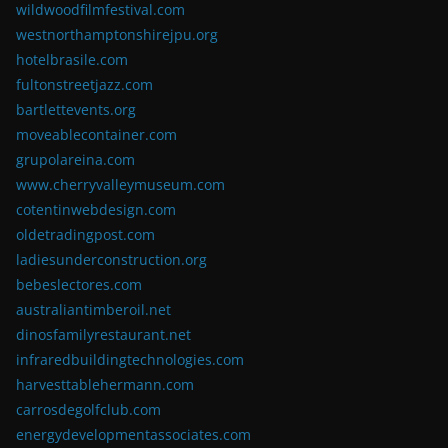
wildwoodfilmfestival.com
westnorthamptonshirejpu.org
hotelbrasile.com
fultonstreetjazz.com
bartlettevents.org
moveablecontainer.com
grupolareina.com
www.cherryvalleymuseum.com
cotentinwebdesign.com
oldetradingpost.com
ladiesunderconstruction.org
bebeslectores.com
australiantimberoil.net
dinosfamilyrestaurant.net
infraredbuildingtechnologies.com
harvesttablehermann.com
carrosdegolfclub.com
energydevelopmentassociates.com