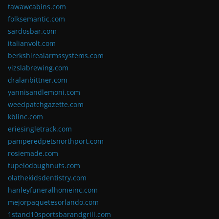
tawawcabins.com
folksemantic.com
sardosbar.com
italianvolt.com
berkshirealarmssystems.com
vizslabrewing.com
dralanbittner.com
yannisandlemoni.com
weedpatchgazette.com
kblinc.com
eriesingletrack.com
pamperedpetsnorthport.com
rosiemade.com
tupelodoughnuts.com
olathekidsdentistry.com
hanleyfuneralhomeinc.com
mejorpaquetesorlando.com
1stand10sportsbarandgrill.com