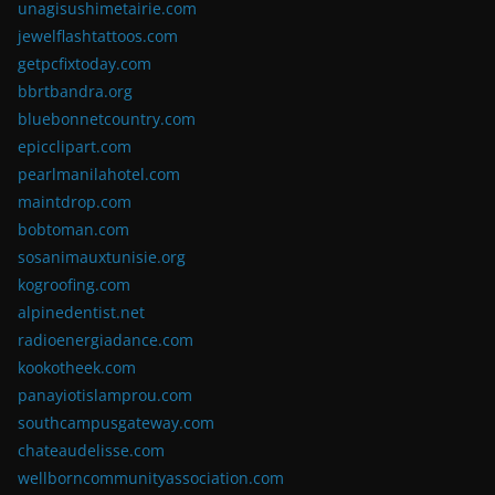
unagisushimetairie.com
jewelflashtattoos.com
getpcfixtoday.com
bbrtbandra.org
bluebonnetcountry.com
epicclipart.com
pearlmanilahotel.com
maintdrop.com
bobtoman.com
sosanimauxtunisie.org
kogroofing.com
alpinedentist.net
radioenergiadance.com
kookotheek.com
panayiotislamprou.com
southcampusgateway.com
chateaudelisse.com
wellborncommunityassociation.com