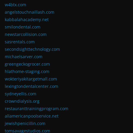
w4btx.com
angelstouchnaillash.com
kabbalahacademy.net
smilondental.com
newstarcollision.com
sasrentals.com
secondsighttechnology.com
michaelsarver.com
greengeckogrocer.com
hlathome-staging.com
wokteriyakitargetmall.com
lexingtondentalcenter.com
sydneyellis.com
crowndialysis.org
restauranttrainingprogram.com
allamericanpoolservice.net
jewishpenicillin.com
tomsavagestudios.com