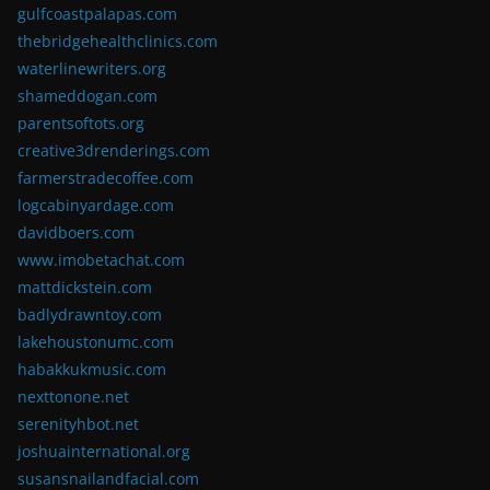
gulfcoastpalapas.com
thebridgehealthclinics.com
waterlinewriters.org
shameddogan.com
parentsoftots.org
creative3drenderings.com
farmerstradecoffee.com
logcabinyardage.com
davidboers.com
www.imobetachat.com
mattdickstein.com
badlydrawntoy.com
lakehoustonumc.com
habakkukmusic.com
nexttonone.net
serenityhbot.net
joshuainternational.org
susansnailandfacial.com