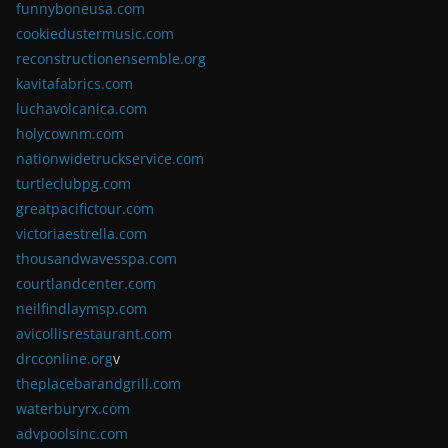
funnyboneusa.com
cookiedustermusic.com
reconstructionensemble.org
kavitafabrics.com
luchavolcanica.com
holycownm.com
nationwidetruckservice.com
turtleclubpg.com
greatpacifictour.com
victoriaestrella.com
thousandwavesspa.com
courtlandcenter.com
neilfindlaymsp.com
avicollisrestaurant.com
drcconline.org
v
theplacebarandgrill.com
waterburyrx.com
advpoolsinc.com