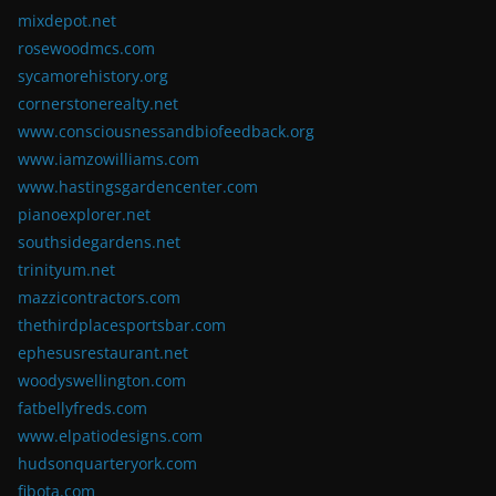
mixdepot.net
rosewoodmcs.com
sycamorehistory.org
cornerstonerealty.net
www.consciousnessandbiofeedback.org
www.iamzowilliams.com
www.hastingsgardencenter.com
pianoexplorer.net
southsidegardens.net
trinityum.net
mazzicontractors.com
thethirdplacesportsbar.com
ephesusrestaurant.net
woodyswellington.com
fatbellyfreds.com
www.elpatiodesigns.com
hudsonquarteryork.com
fibota.com