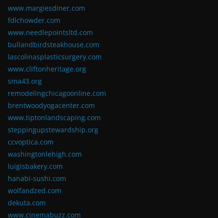
www.margiesdiner.com
fdlchowder.com
www.needlepointsltd.com
bullandbirdsteakhouse.com
lascolinasplasticsurgery.com
www.cliftonheritage.org
sma43.org
remodelingchicagoonline.com
brentwoodyogacenter.com
www.tiptonlandscaping.com
steppingupstewardship.org
ccvoptica.com
washingtonlehigh.com
luigisbakery.com
hanabi-sushi.com
wolfandzed.com
dekuta.com
www.cinemabuzz.com