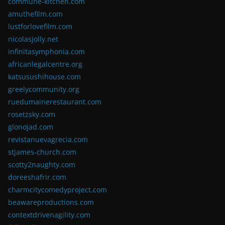
commune-kitchen.com
amuthefilm.com
lustforlovefilm.com
nicolasjolly.net
infinitasymphonia.com
africanlegalcentre.org
katsusushihouse.com
greelycommunity.org
ruedumainerestaurant.com
rosetzsky.com
glonojad.com
revistanuevagrecia.com
stjames-church.com
scotty2naughty.com
doreeshafrir.com
charmcitycomedyproject.com
beawareproductions.com
contextdrivenagility.com