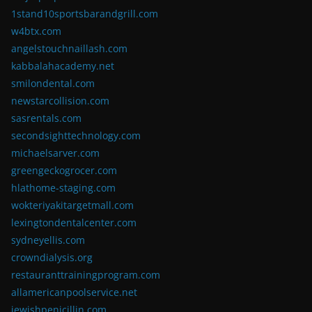
1stand10sportsbarandgrill.com
w4btx.com
angelstouchnaillash.com
kabbalahacademy.net
smilondental.com
newstarcollision.com
sasrentals.com
secondsighttechnology.com
michaelsarver.com
greengeckogrocer.com
hlathome-staging.com
wokteriyakitargetmall.com
lexingtondentalcenter.com
sydneyellis.com
crowndialysis.org
restauranttrainingprogram.com
allamericanpoolservice.net
jewishpenicillin.com