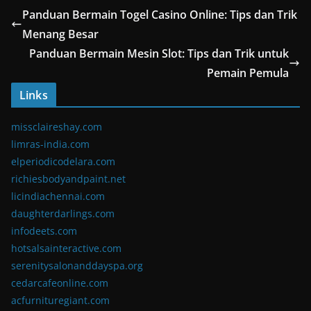
Panduan Bermain Togel Casino Online: Tips dan Trik
Menang Besar
Panduan Bermain Mesin Slot: Tips dan Trik untuk
Pemain Pemula
Links
missclaireshay.com
limras-india.com
elperiodicodelara.com
richiesbodyandpaint.net
licindiachennai.com
daughterdarlings.com
infodeets.com
hotsalsainteractive.com
serenitysalonanddayspa.org
cedarcafeonline.com
acfurnituregiant.com