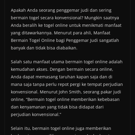
Apakah Anda seorang penggemar judi dan sering
bermain togel secara konvensional? Mungkin saatnya
Anda beralih ke togel online untuk menikmati manfaat
yang ditawarkannya. Menurut para ahli, Manfaat
Bermain Togel Online bagi Penggemar Judi sangatlah
banyak dan tidak bisa diabaikan.
Salah satu manfaat utama bermain togel online adalah
kemudahan akses. Dengan bermain secara online,
Anda dapat memasang taruhan kapan saja dan di
mana saja tanpa perlu repot pergi ke tempat perjudian
konvensional. Menurut John Smith, seorang pakar judi
online, “Bermain togel online memberikan kebebasan
dan kenyamanan yang tidak bisa didapat dari
perjudian konvensional.”
Selain itu, bermain togel online juga memberikan