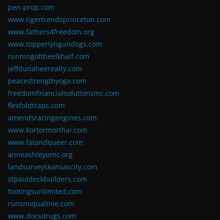
pen-prop.com
www.tigertrendsprinceton.com
www.fathers4freedom.org
www.topperlyngundogs.com
runningoftheelkhalf.com
jeffdunaheerealty.com
peacestrengthyoga.com
freedomfinancialsolutionsinc.com
flexfoldtraps.com
amendsracingengines.com
www.kortormorthai.com
www.fatandqueer.com
anneashleyumc.org
landsurveyskansascity.com
stpauldeckbuilders.com
footingsunlimited.com
runsnoqualmie.com
www.docsdrugs.com