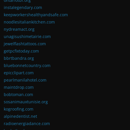
ontariotbf.org
instalegendary.com
keepworkershealthyandsafe.com
noodlesitaliankitchen.com
nydreamact.org
unagisushimetairie.com
jewelflashtattoos.com
getpcfixtoday.com
bbrtbandra.org
bluebonnetcountry.com
epicclipart.com
pearlmanilahotel.com
maintdrop.com
bobtoman.com
sosanimauxtunisie.org
kogroofing.com
alpinedentist.net
radioenergiadance.com