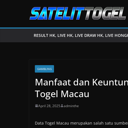
Skip
to
content
RESULT HK, LIVE HK, LIVE DRAW HK, LIVE HO
GAMBLING
Manfaat dan Keuntu
Togel Macau
April 28, 2025
adminthe
Data Togel Macau merupakan salah satu sumber i