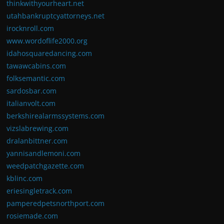
thinkwithyourheart.net
utahbankruptcyattorneys.net
irocknroll.com
www.wordoflife2000.org
idahosquaredancing.com
tawawcabins.com
folksemantic.com
sardosbar.com
italianvolt.com
berkshirealarmssystems.com
vizslabrewing.com
dralanbittner.com
yannisandlemoni.com
weedpatchgazette.com
kblinc.com
eriesingletrack.com
pamperedpetsnorthport.com
rosiemade.com