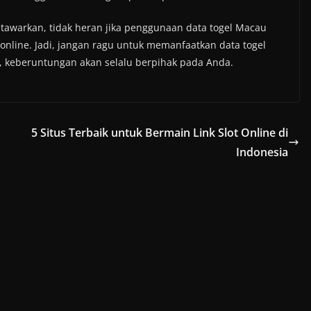
tawarkan, tidak heran jika penggunaan data togel Macau
online. Jadi, jangan ragu untuk memanfaatkan data togel
, keberuntungan akan selalu berpihak pada Anda.
5 Situs Terbaik untuk Bermain Link Slot Online di
Indonesia