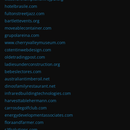
hotelbrasile.com
fultonstreetjazz.com
bartlettevents.org
moveablecontainer.com
grupolareina.com
www.cherryvalleymuseum.com
cotentinwebdesign.com
oldetradingpost.com
ladiesunderconstruction.org
bebeslectores.com
australiantimberoil.net
dinosfamilyrestaurant.net
infraredbuildingtechnologies.com
harvesttablehermann.com
carrosdegolfclub.com
energydevelopmentassociates.com
floraandfarmer.com
s3fsolutions.com