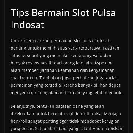
Tips Bermain Slot Pulsa
Indosat
Untuk menjalankan permainan slot pulsa Indosat,
penting untuk memilih situs yang terpercaya. Pastikan
situs tersebut yang memiliki lisensi yang valid dan
banyak review positif dari orang lain lain. Aspek ini
akan memberi jaminan keamanan dan kenyamanan
saat bermain. Tambahan juga, perhatikan juga variasi
permainan yang tersedia, karena banyak pilihan dapat
menyediakan pengalaman bermain yang lebih menarik.
Selanjutnya, tentukan batasan dana yang akan
dikeluarkan untuk bermain slot deposit pulsa. Menjaga
bankroll sangat penting agar tidak mendapat kerugian
yang besar. Set jumlah dana yang relatif Anda habiskan