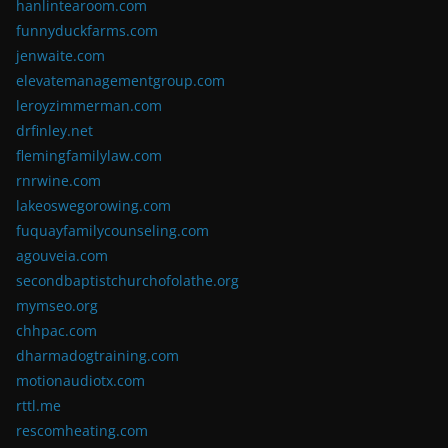
hanlintearoom.com
funnyduckfarms.com
jenwaite.com
elevatemanagementgroup.com
leroyzimmerman.com
drfinley.net
flemingfamilylaw.com
rnrwine.com
lakeoswegorowing.com
fuquayfamilycounseling.com
agouveia.com
secondbaptistchurchofolathe.org
mymseo.org
chhpac.com
dharmadogtraining.com
motionaudiotx.com
rttl.me
rescomheating.com