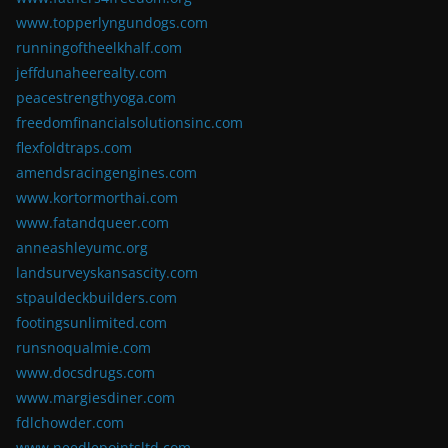
www.topperlyngundogs.com
runningoftheelkhalf.com
jeffdunaheerealty.com
peacestrengthyoga.com
freedomfinancialsolutionsinc.com
flexfoldtraps.com
amendsracingengines.com
www.kortormorthai.com
www.fatandqueer.com
anneashleyumc.org
landsurveyskansascity.com
stpauldeckbuilders.com
footingsunlimited.com
runsnoqualmie.com
www.docsdrugs.com
www.margiesdiner.com
fdlchowder.com
www.needlepointsltd.com