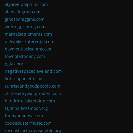
algarve-dolphins.com
alanveingrad.com
ginosonhiggins.com
wutungprinting.com
maritalsettlements.com
milwbikeskaterental.com
baymontjacksonms.com
townofaltonany.com
pglax.org
negativespacecleveland.com
liuteriapaoletti.com
sunriseandgoodpeople.com
chinesedrywallproblem.com
bendthreesistersinn.com
stjohns-flossmoor.org
funnyboneusa.com
cookiedustermusic.com
reconstructionensemble.org