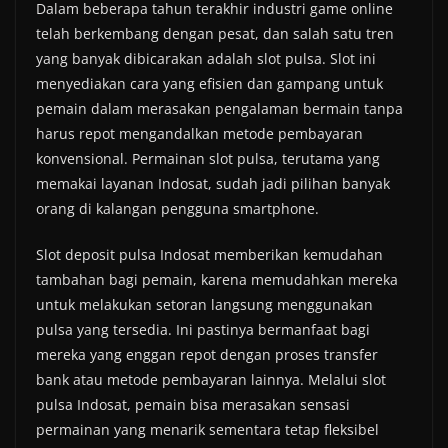
Dalam beberapa tahun terakhir industri game online
telah berkembang dengan pesat, dan salah satu tren
yang banyak dibicarakan adalah slot pulsa. Slot ini
menyediakan cara yang efisien dan gampang untuk
pemain dalam merasakan pengalaman bermain tanpa
harus repot mengandalkan metode pembayaran
konvensional. Permainan slot pulsa, terutama yang
memakai layanan Indosat, sudah jadi pilihan banyak
orang di kalangan pengguna smartphone.
Slot deposit pulsa Indosat memberikan kemudahan
tambahan bagi pemain, karena memudahkan mereka
untuk melakukan setoran langsung menggunakan
pulsa yang tersedia. Ini pastinya bermanfaat bagi
mereka yang enggan repot dengan proses transfer
bank atau metode pembayaran lainnya. Melalui slot
pulsa Indosat, pemain bisa merasakan sensasi
permainan yang menarik sementara tetap fleksibel