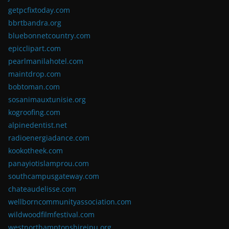
getpcfixtoday.com
bbrtbandra.org
bluebonnetcountry.com
epicclipart.com
pearlmanilahotel.com
maintdrop.com
bobtoman.com
sosanimauxtunisie.org
kogroofing.com
alpinedentist.net
radioenergiadance.com
kookotheek.com
panayiotislamprou.com
southcampusgateway.com
chateaudelisse.com
wellborncommunityassociation.com
wildwoodfilmfestival.com
westnorthamptonshirejpu.org