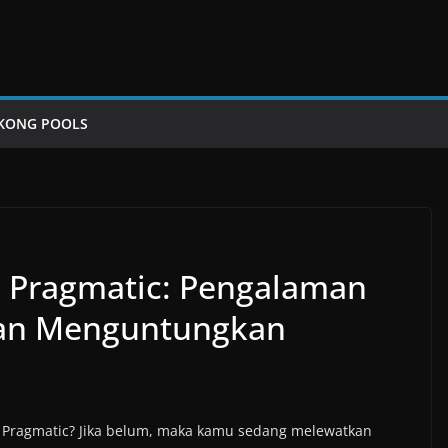
NGKONG POOLS
 Pragmatic: Pengalaman
dan Menguntungkan
Pragmatic? Jika belum, maka kamu sedang melewatkan