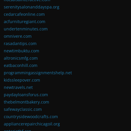
serenitysalonanddayspa.org
cedarcafeonline.com
acfurnituregiant.com
undertenminutes.com
omnivere.com
rasadantips.com
newtimbuktu.com
altronicsmfg.com
eatbaconhill.com
programmingassignmentshelp.net
kidssleepover.com
newtravels.net
paydayloansforus.com
thebelmontbakery.com
safewayclassic.com
countrysidewoodcrafts.com
appliancerepairchicagoil.org