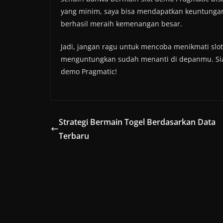
yang minim, saya bisa mendapatkan keuntungan 
berhasil meraih kemenangan besar.
Jadi, jangan ragu untuk mencoba menikmati sl
menguntungkan sudah menanti di depanmu. Siap
demo Pragmatic!
Strategi Bermain Togel Berdasarkan Data
Terbaru