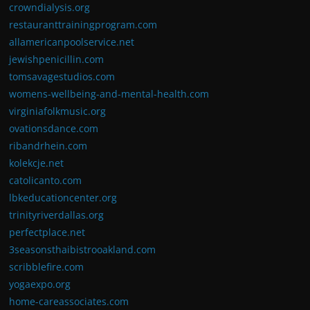
crowndialysis.org
restauranttrainingprogram.com
allamericanpoolservice.net
jewishpenicillin.com
tomsavagestudios.com
womens-wellbeing-and-mental-health.com
virginiafolkmusic.org
ovationsdance.com
ribandrhein.com
kolekcje.net
catolicanto.com
lbkeducationcenter.org
trinityriverdallas.org
perfectplace.net
3seasonsthaibistrooakland.com
scribblefire.com
yogaexpo.org
home-careassociates.com