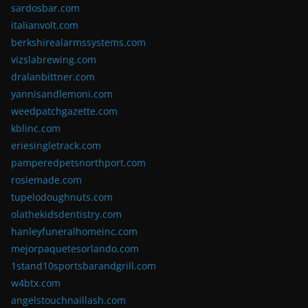
sardosbar.com
italianvolt.com
berkshirealarmssystems.com
vizslabrewing.com
dralanbittner.com
yannisandlemoni.com
weedpatchgazette.com
kblinc.com
eriesingletrack.com
pamperedpetsnorthport.com
rosiemade.com
tupelodoughnuts.com
olathekidsdentistry.com
hanleyfuneralhomeinc.com
mejorpaquetesorlando.com
1stand10sportsbarandgrill.com
w4btx.com
angelstouchnaillash.com