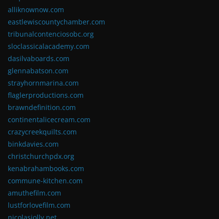
alliknownow.com
eastlewiscountychamber.com
tribunalcontenciosobc.org
sloclassicalacademy.com
dasilvaboards.com
glennabatson.com
strayhornmarina.com
flaglerproductions.com
brawndefinition.com
continentalicecream.com
crazycreekquilts.com
binkdavies.com
christchurchpdx.org
kenabrahambooks.com
commune-kitchen.com
amuthefilm.com
lustforlovefilm.com
nicolasjolly.net