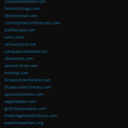
caseyswoodshed.com
fixhairchicago.com
denizliesnaf.com
constitutionconferences.com
patthecope.com
svitcs.com
seriouspizza.net
compassroseband.net
altumcore.com
animal-drive.com
tnamag.com
brooksshoesforkids.com
thayersselectmeats.com
aporiasolutions.com
segwaywpa.com
gulfcoastpalapas.com
thebridgehealthclinics.com
waterlinewriters.org