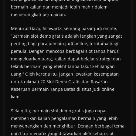
bermain kalian dan menjadi lebih mahir dalam
memenangkan permainan.
Menurut David Schwartz, seorang pakar judi online,
“Bermain slot demo gratis adalah langkah yang sangat
penting bagi para pemain judi online, terutama bagi
pemula. Dengan mencoba berbagai slot tanpa harus
mengeluarkan uang, kalian dapat belajar strategi dan
teknik bermain yang efektif tanpa takut kehilangan
uang.” Oleh karena itu, jangan lewatkan kesempatan
untuk nikmati 20 Slot Demo Gratis dan Rasakan
Keseruan Bermain Tanpa Batas di situs judi online
kami.
Selain itu, bermain slot demo gratis juga dapat
memberikan kalian pengalaman bermain yang lebih
menyenangkan dan menghibur. Dengan berbagai tema
dan fitur menarik yang ditawarkan oleh setiap slot,