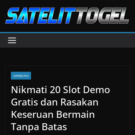
Skip
to
content
GAMBLING
Nikmati 20 Slot Demo
Gratis dan Rasakan
Keseruan Bermain
Tanpa Batas