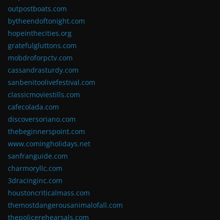
outpostboats.com
bytheendoftonight.com
hopeinthecities.org
gratefulgluttons.com
mobdroforpctv.com
cassandrasturdy.com
sanbenitoolivefestival.com
classicmoviestills.com
cafecolada.com
discoversoriano.com
thebeginnerspoint.com
www.comingholidays.net
sanfranguide.com
charmoryllc.com
3dracinginc.com
houstoncriticalmass.com
themostdangerousanimalofall.com
thepolicerehearsals.com