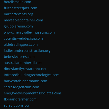
hotelbrasile.com
fultonstreetjazz.com
bartlettevents.org
moveablecontainer.com
grupolareina.com
www.cherryvalleymuseum.com
cotentinwebdesign.com
oldetradingpost.com
ladiesunderconstruction.org
bebeslectores.com
australiantimberoil.net
dinosfamilyrestaurant.net
infraredbuildingtechnologies.com
harvesttablehermann.com
carrosdegolfclub.com
energydevelopmentassociates.com
floraandfarmer.com
s3fsolutions.com