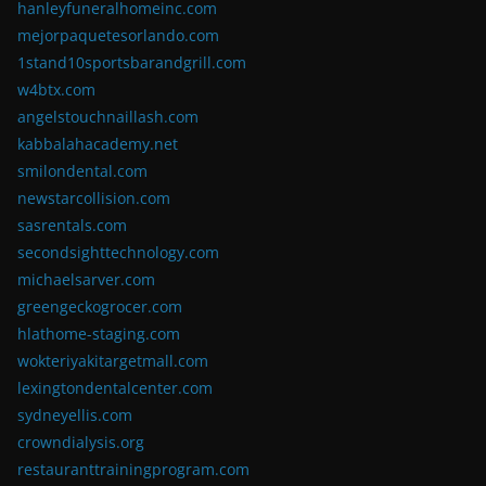
hanleyfuneralhomeinc.com
mejorpaquetesorlando.com
1stand10sportsbarandgrill.com
w4btx.com
angelstouchnaillash.com
kabbalahacademy.net
smilondental.com
newstarcollision.com
sasrentals.com
secondsighttechnology.com
michaelsarver.com
greengeckogrocer.com
hlathome-staging.com
wokteriyakitargetmall.com
lexingtondentalcenter.com
sydneyellis.com
crowndialysis.org
restauranttrainingprogram.com