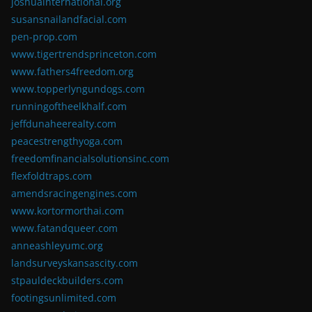
joshuainternational.org
susansnailandfacial.com
pen-prop.com
www.tigertrendsprinceton.com
www.fathers4freedom.org
www.topperlyngundogs.com
runningoftheelkhalf.com
jeffdunaheerealty.com
peacestrengthyoga.com
freedomfinancialsolutionsinc.com
flexfoldtraps.com
amendsracingengines.com
www.kortormorthai.com
www.fatandqueer.com
anneashleyumc.org
landsurveyskansascity.com
stpauldeckbuilders.com
footingsunlimited.com