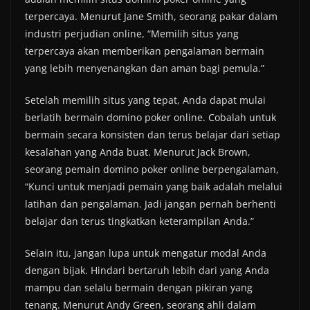
terpercaya. Menurut Jane Smith, seorang pakar dalam
industri perjudian online, “Memilih situs yang
terpercaya akan memberikan pengalaman bermain
yang lebih menyenangkan dan aman bagi pemula.”
Setelah memilih situs yang tepat, Anda dapat mulai
berlatih bermain domino poker online. Cobalah untuk
bermain secara konsisten dan terus belajar dari setiap
kesalahan yang Anda buat. Menurut Jack Brown,
seorang pemain domino poker online berpengalaman,
“Kunci untuk menjadi pemain yang baik adalah melalui
latihan dan pengalaman. Jadi jangan pernah berhenti
belajar dan terus tingkatkan keterampilan Anda.”
Selain itu, jangan lupa untuk mengatur modal Anda
dengan bijak. Hindari bertaruh lebih dari yang Anda
mampu dan selalu bermain dengan pikiran yang
tenang. Menurut Andy Green, seorang ahli dalam