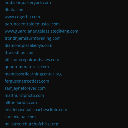
hudsonquarteryork.com
fibota.com
www.cdgerba.com
parunocentraldemusica.com
www.guardianangelassistedliving.com
trondhjemsturnforening.com
diamondplazakenya.com
tbwredlion.com
billsautorepairandsales.com
quantum-naturals.com
montessorilearningcenter.org
fergusonstreetfest.com
samjayneforever.com
matthurstphoto.com
alltheflorida.com
insidebaseballcoachesclinic.com
carsinkauai.com
millstreetchurchofchrist.org