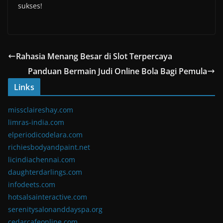
sukses!
Rahasia Menang Besar di Slot Terpercaya
Panduan Bermain Judi Online Bola Bagi Pemula
Links
missclaireshay.com
limras-india.com
elperiodicodelara.com
richiesbodyandpaint.net
licindiachennai.com
daughterdarlings.com
infodeets.com
hotsalsainteractive.com
serenitysalonanddayspa.org
cedarcafeonline.com