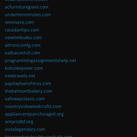
acfurnituregiant.com
undertenminutes.com
omnivere.com
rasadantips.com
newtimbuktu.com
altronicsmfg.com
eatbaconhill.com
programmingassignmentshelp.net
kidssleepover.com
newtravels.net
paydayloansforus.com
thebelmontbakery.com
safewayclassic.com
countrysidewoodcrafts.com
appliancerepairchicagoil.org
ontariotbf.org
instalegendary.com
keepworkershealthyandsafe.com