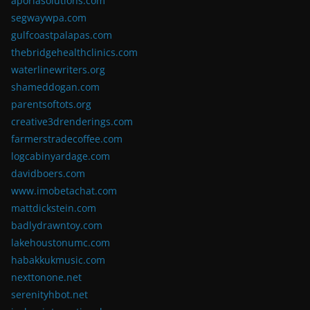
aporiasolutions.com
segwaywpa.com
gulfcoastpalapas.com
thebridgehealthclinics.com
waterlinewriters.org
shameddogan.com
parentsoftots.org
creative3drenderings.com
farmerstradecoffee.com
logcabinyardage.com
davidboers.com
www.imobetachat.com
mattdickstein.com
badlydrawntoy.com
lakehoustonumc.com
habakkukmusic.com
nexttonone.net
serenityhbot.net