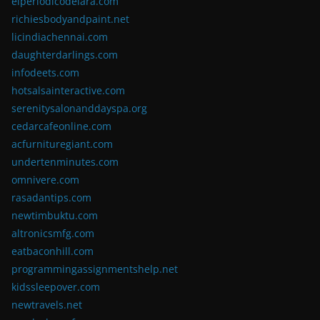
elperiodicodelara.com
richiesbodyandpaint.net
licindiachennai.com
daughterdarlings.com
infodeets.com
hotsalsainteractive.com
serenitysalonanddayspa.org
cedarcafeonline.com
acfurnituregiant.com
undertenminutes.com
omnivere.com
rasadantips.com
newtimbuktu.com
altronicsmfg.com
eatbaconhill.com
programmingassignmentshelp.net
kidssleepover.com
newtravels.net