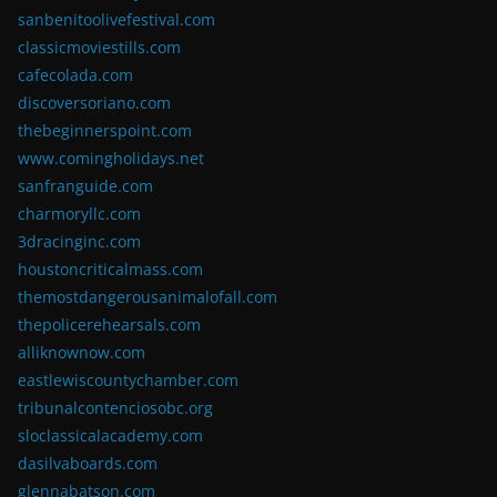
sanbenitoolivefestival.com
classicmoviestills.com
cafecolada.com
discoversoriano.com
thebeginnerspoint.com
www.comingholidays.net
sanfranguide.com
charmoryllc.com
3dracinginc.com
houstoncriticalmass.com
themostdangerousanimalofall.com
thepolicerehearsals.com
alliknownow.com
eastlewiscountychamber.com
tribunalcontenciosobc.org
sloclassicalacademy.com
dasilvaboards.com
glennabatson.com