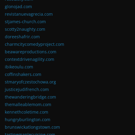
glonojad.com
revistanuevagrecia.com
stjames-church.com
scotty2naughty.com
doreeshafrir.com
charmcitycomedyproject.com
beawareproductions.com
contextdrivenagility.com
ibikeoulu.com
coffinshakers.com
stmaryofczestochowa.org
justicejudifrench.com
thewanderingbridge.com
themalleablemom.com
kennethcoletime.com
hungryburlington.com
brunswickatlongstown.com
tartinemaplecuisine.com