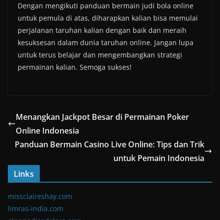
Dengan mengikuti panduan bermain judi bola online
untuk pemula di atas, diharapkan kalian bisa memulai
perjalanan taruhan kalian dengan baik dan meraih
kesuksesan dalam dunia taruhan online. Jangan lupa
untuk terus belajar dan mengembangkan strategi
permainan kalian. Semoga sukses!
Menangkan Jackpot Besar di Permainan Poker
Online Indonesia
Panduan Bermain Casino Live Online: Tips dan Trik
untuk Pemain Indonesia
Links
missclaireshay.com
limras-india.com