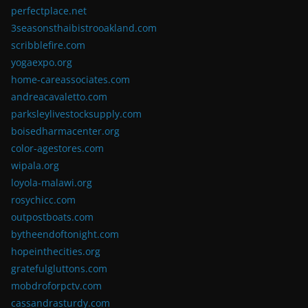
perfectplace.net
3seasonsthaibistrooakland.com
scribblefire.com
yogaexpo.org
home-careassociates.com
andreacavaletto.com
parksleylivestocksupply.com
boisedharmacenter.org
color-agestores.com
wipala.org
loyola-malawi.org
rosychicc.com
outpostboats.com
bytheendoftonight.com
hopeinthecities.org
gratefulgluttons.com
mobdroforpctv.com
cassandrasturdy.com