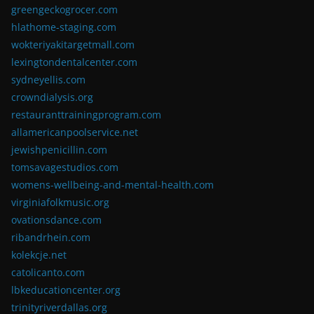
greengeckogrocer.com
hlathome-staging.com
wokteriyakitargetmall.com
lexingtondentalcenter.com
sydneyellis.com
crowndialysis.org
restauranttrainingprogram.com
allamericanpoolservice.net
jewishpenicillin.com
tomsavagestudios.com
womens-wellbeing-and-mental-health.com
virginiafolkmusic.org
ovationsdance.com
ribandrhein.com
kolekcje.net
catolicanto.com
lbkeducationcenter.org
trinityriverdallas.org