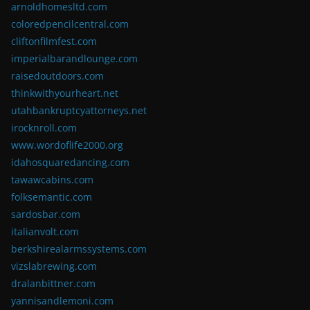
arnoldhomesltd.com
coloredpencilcentral.com
cliftonfilmfest.com
imperialbarandlounge.com
raisedoutdoors.com
thinkwithyourheart.net
utahbankruptcyattorneys.net
irocknroll.com
www.wordoflife2000.org
idahosquaredancing.com
tawawcabins.com
folksemantic.com
sardosbar.com
italianvolt.com
berkshirealarmssystems.com
vizslabrewing.com
dralanbittner.com
yannisandlemoni.com