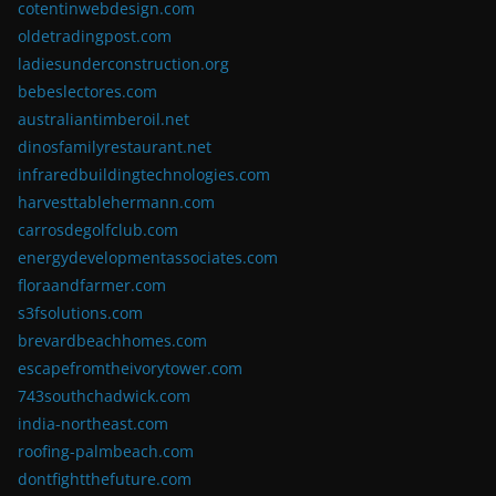
cotentinwebdesign.com
oldetradingpost.com
ladiesunderconstruction.org
bebeslectores.com
australiantimberoil.net
dinosfamilyrestaurant.net
infraredbuildingtechnologies.com
harvesttablehermann.com
carrosdegolfclub.com
energydevelopmentassociates.com
floraandfarmer.com
s3fsolutions.com
brevardbeachhomes.com
escapefromtheivorytower.com
743southchadwick.com
india-northeast.com
roofing-palmbeach.com
dontfightthefuture.com