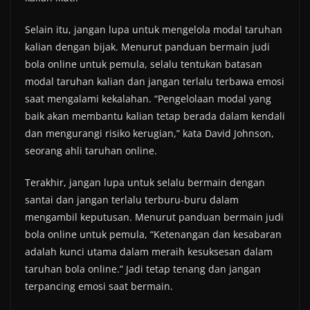
Selain itu, jangan lupa untuk mengelola modal taruhan
kalian dengan bijak. Menurut panduan bermain judi
bola online untuk pemula, selalu tentukan batasan
modal taruhan kalian dan jangan terlalu terbawa emosi
saat mengalami kekalahan. “Pengelolaan modal yang
baik akan membantu kalian tetap berada dalam kendali
dan mengurangi risiko kerugian,” kata David Johnson,
seorang ahli taruhan online.
Terakhir, jangan lupa untuk selalu bermain dengan
santai dan jangan terlalu terburu-buru dalam
mengambil keputusan. Menurut panduan bermain judi
bola online untuk pemula, “Ketenangan dan kesabaran
adalah kunci utama dalam meraih kesuksesan dalam
taruhan bola online.” Jadi tetap tenang dan jangan
terpancing emosi saat bermain.