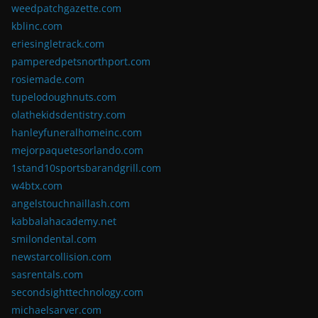
weedpatchgazette.com
kblinc.com
eriesingletrack.com
pamperedpetsnorthport.com
rosiemade.com
tupelodoughnuts.com
olathekidsdentistry.com
hanleyfuneralhomeinc.com
mejorpaquetesorlando.com
1stand10sportsbarandgrill.com
w4btx.com
angelstouchnaillash.com
kabbalahacademy.net
smilondental.com
newstarcollision.com
sasrentals.com
secondsighttechnology.com
michaelsarver.com