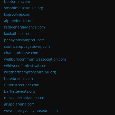
bobtoman.com
sosanimauxtunisie.org
kogroofing.com
alpinedentist.net
radioenergiadance.com
kookotheek.com
panayiotislamprou.com
southcampusgateway.com
chateaudelisse.com
wellborncommunityassociation.com
wildwoodfilmfestival.com
westnorthamptonshirejpu.org
hotelbrasile.com
fultonstreetjazz.com
bartlettevents.org
moveablecontainer.com
grupolareina.com
www.cherryvalleymuseum.com