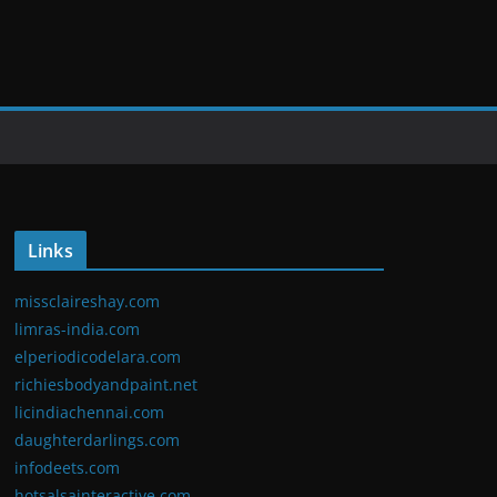
Links
missclaireshay.com
limras-india.com
elperiodicodelara.com
richiesbodyandpaint.net
licindiachennai.com
daughterdarlings.com
infodeets.com
hotsalsainteractive.com