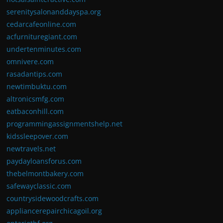
serenitysalonanddayspa.org
cedarcafeonline.com
acfurnituregiant.com
undertenminutes.com
omnivere.com
rasadantips.com
newtimbuktu.com
altronicsmfg.com
eatbaconhill.com
programmingassignmentshelp.net
kidssleepover.com
newtravels.net
paydayloansforus.com
thebelmontbakery.com
safewayclassic.com
countrysidewoodcrafts.com
appliancerepairchicagoil.org