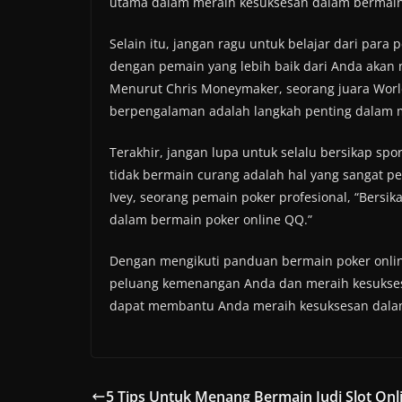
utama dalam meraih kesuksesan dalam bermain
Selain itu, jangan ragu untuk belajar dari par
dengan pemain yang lebih baik dari Anda ak
Menurut Chris Moneymaker, seorang juara World 
berpengalaman adalah langkah penting dalam m
Terakhir, jangan lupa untuk selalu bersikap sp
tidak bermain curang adalah hal yang sangat p
Ivey, seorang pemain poker profesional, “Bersika
dalam bermain poker online QQ.”
Dengan mengikuti panduan bermain poker onlin
peluang kemenangan Anda dan meraih kesukses
dapat membantu Anda meraih kesuksesan dalam
5 Tips Untuk Menang Bermain Judi Slot Onl