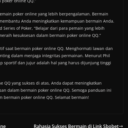
 poker online QQ.”
a pemain poker online yang lebih berpengalaman. Bermain
an membantu Anda meningkatkan kemampuan bermain Anda.
Series of Poker, “Belajar dari para pemain yang lebih
eraih kesuksesan dalam bermain poker online QQ.”
ortif saat bermain poker online QQ. Menghormati lawan dan
enting dalam menjaga integritas permainan. Menurut Phil
p sportif dan jujur adalah hal yang harus dijunjung tinggi
e QQ yang sukses di atas, Anda dapat meningkatkan
an dalam bermain poker online QQ. Semoga panduan ini
 bermain poker online QQ. Selamat bermain!
ine
Rahasia Sukses Bermain di Link Sbobet