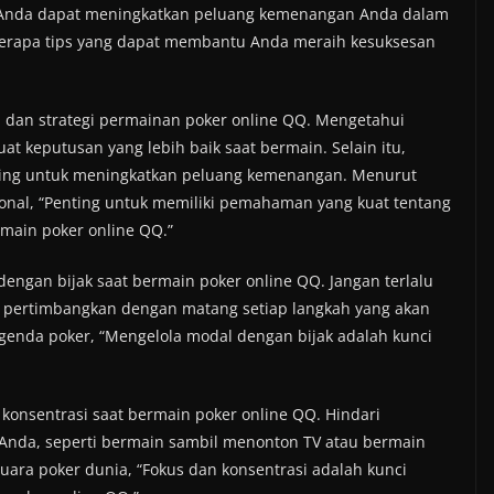
, Anda dapat meningkatkan peluang kemenangan Anda dalam
berapa tips yang dapat membantu Anda meraih kesuksesan
dan strategi permainan poker online QQ. Mengetahui
keputusan yang lebih baik saat bermain. Selain itu,
nting untuk meningkatkan peluang kemenangan. Menurut
onal, “Penting untuk memiliki pemahaman yang kuat tentang
rmain poker online QQ.”
dengan bijak saat bermain poker online QQ. Jangan terlalu
 pertimbangkan dengan matang setiap langkah yang akan
genda poker, “Mengelola modal dengan bijak adalah kunci
 konsentrasi saat bermain poker online QQ. Hindari
Anda, seperti bermain sambil menonton TV atau bermain
uara poker dunia, “Fokus dan konsentrasi adalah kunci