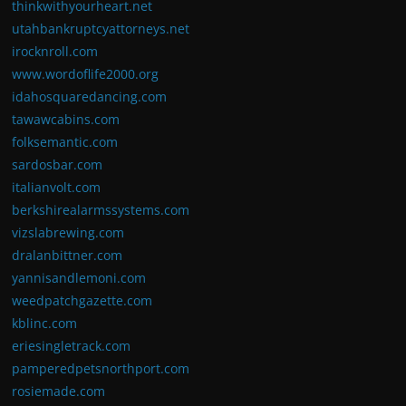
thinkwithyourheart.net
utahbankruptcyattorneys.net
irocknroll.com
www.wordoflife2000.org
idahosquaredancing.com
tawawcabins.com
folksemantic.com
sardosbar.com
italianvolt.com
berkshirealarmssystems.com
vizslabrewing.com
dralanbittner.com
yannisandlemoni.com
weedpatchgazette.com
kblinc.com
eriesingletrack.com
pamperedpetsnorthport.com
rosiemade.com