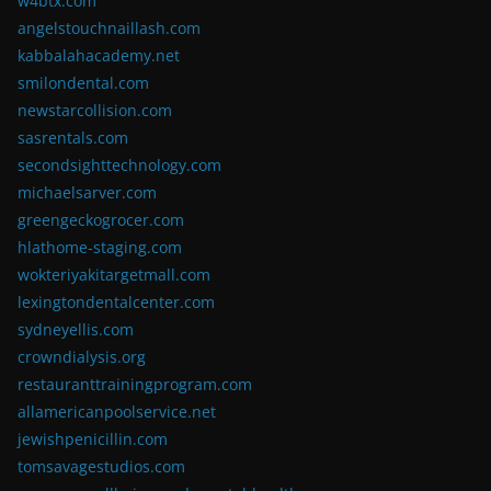
w4btx.com
angelstouchnaillash.com
kabbalahacademy.net
smilondental.com
newstarcollision.com
sasrentals.com
secondsighttechnology.com
michaelsarver.com
greengeckogrocer.com
hlathome-staging.com
wokteriyakitargetmall.com
lexingtondentalcenter.com
sydneyellis.com
crowndialysis.org
restauranttrainingprogram.com
allamericanpoolservice.net
jewishpenicillin.com
tomsavagestudios.com