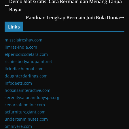
Demo Slot Gratis: Cara Bermain dan Menang Tanpa
Bayar
Panduan Lengkap Bermain Judi Bola Dunia
Links
missclaireshay.com
limras-india.com
elperiodicodelara.com
richiesbodyandpaint.net
licindiachennai.com
daughterdarlings.com
infodeets.com
hotsalsainteractive.com
serenitysalonanddayspa.org
cedarcafeonline.com
acfurnituregiant.com
undertenminutes.com
omnivere.com