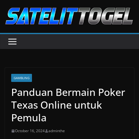
Skip
to
content
GAMBLING
Panduan Bermain Poker
Texas Online untuk
Pemula
October 16, 2024
adminthe