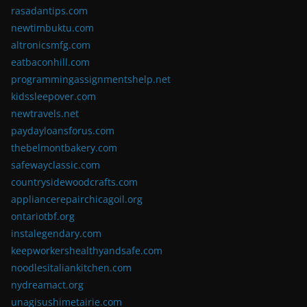
rasadantips.com
newtimbuktu.com
altronicsmfg.com
eatbaconhill.com
programmingassignmentshelp.net
kidssleepover.com
newtravels.net
paydayloansforus.com
thebelmontbakery.com
safewayclassic.com
countrysidewoodcrafts.com
appliancerepairchicagoil.org
ontariotbf.org
instalegendary.com
keepworkershealthyandsafe.com
noodlesitaliankitchen.com
nydreamact.org
unagisushimetairie.com