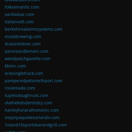
folksemantic.com
sardosbar.com
italianvolt.com
berkshirealarmssystems.com
vizslabrewing.com
dralanbittner.com
yannisandlemoni.com
weedpatchgazette.com
kblinc.com
eriesingletrack.com
pamperedpetsnorthport.com
rosiemade.com
tupelodoughnuts.com
olathekidsdentistry.com
hanleyfuneralhomeinc.com
mejorpaquetesorlando.com
1stand10sportsbarandgrill.com