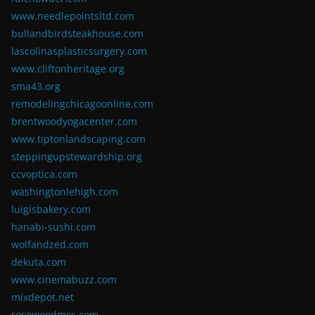
www.needlepointsltd.com
bullandbirdsteakhouse.com
lascolinasplasticsurgery.com
www.cliftonheritage.org
sma43.org
remodelingchicagoonline.com
brentwoodyogacenter.com
www.tiptonlandscaping.com
steppingupstewardship.org
ccvoptica.com
washingtonlehigh.com
luigisbakery.com
hanabi-sushi.com
wolfandzed.com
dekuta.com
www.cinemabuzz.com
mixdepot.net
rosewoodmcs.com