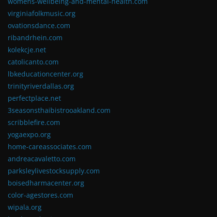
womens-wellbeing-and-mental-health.com
virginiafolkmusic.org
ovationsdance.com
ribandrhein.com
kolekcje.net
catolicanto.com
lbkeducationcenter.org
trinityriverdallas.org
perfectplace.net
3seasonsthaibistrooakland.com
scribblefire.com
yogaexpo.org
home-careassociates.com
andreacavaletto.com
parksleylivestocksupply.com
boisedharmacenter.org
color-agestores.com
wipala.org