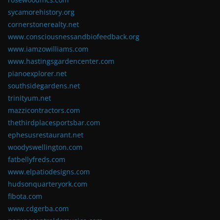
sycamorehistory.org
cornerstonerealty.net
www.consciousnessandbiofeedback.org
www.iamzowilliams.com
www.hastingsgardencenter.com
pianoexplorer.net
southsidegardens.net
trinityum.net
mazzicontractors.com
thethirdplacesportsbar.com
ephesusrestaurant.net
woodyswellington.com
fatbellyfreds.com
www.elpatiodesigns.com
hudsonquarteryork.com
fibota.com
www.cdgerba.com