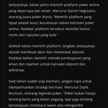
Selanjutnya, kalian perlu memilih platform poker online
yang tepercaya dan aman. Menurut Daniel Negreanu,
seorang juara poker dunia, “Memilih platform yang
tepat adalah kunci kesuksesan dalam bermain poker
online. Pastikan platform tersebut memiliki lisensi
resmi dan reputasi yang baik.”
Setelah kalian memilih platform, langkah selanjutnya
adalah membuat akun dan melakukan deposit.
Pastikan kalian memilih metode pembayaran yang
aman dan nyaman untuk transaksi deposit dan
withdraw.
Saat kalian sudah siap bermain, jangan lupa untuk
memperhatikan strategi bermain. Menurut Doyle
Brunson, seorang legenda poker, “Poker bukan hanya
tentang kartu yang kalian pegang, tapi juga tentang
kemampuan membaca lawan dan mengambil