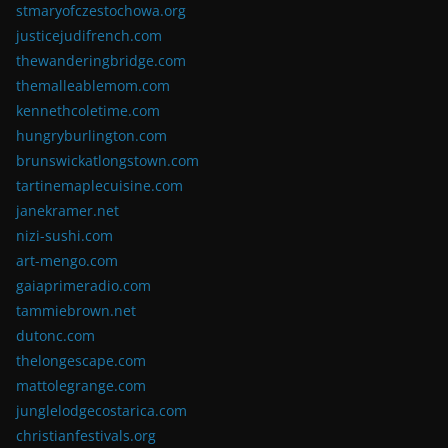
stmaryofczestochowa.org
justicejudifrench.com
thewanderingbridge.com
themalleablemom.com
kennethcoletime.com
hungryburlington.com
brunswickatlongstown.com
tartinemaplecuisine.com
janekramer.net
nizi-sushi.com
art-mengo.com
gaiaprimeradio.com
tammiebrown.net
dutonc.com
thelongescape.com
mattolegrange.com
junglelodgecostarica.com
christianfestivals.org