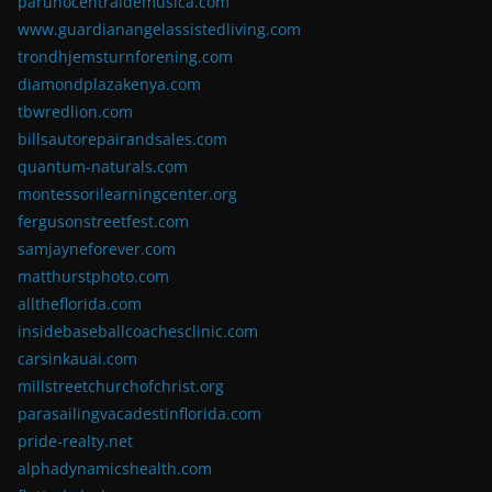
parunocentraldemusica.com
www.guardianangelassistedliving.com
trondhjemsturnforening.com
diamondplazakenya.com
tbwredlion.com
billsautorepairandsales.com
quantum-naturals.com
montessorilearningcenter.org
fergusonstreetfest.com
samjayneforever.com
matthurstphoto.com
alltheflorida.com
insidebaseballcoachesclinic.com
carsinkauai.com
millstreetchurchofchrist.org
parasailingvacadestinflorida.com
pride-realty.net
alphadynamicshealth.com