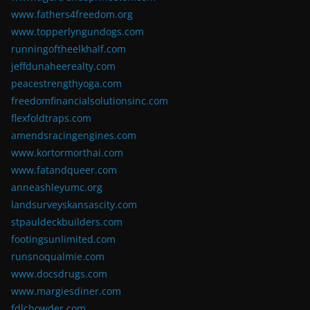
www.fathers4freedom.org
www.topperlyngundogs.com
runningoftheelkhalf.com
jeffdunaheerealty.com
peacestrengthyoga.com
freedomfinancialsolutionsinc.com
flexfoldtraps.com
amendsracingengines.com
www.kortormorthai.com
www.fatandqueer.com
anneashleyumc.org
landsurveyskansascity.com
stpauldeckbuilders.com
footingsunlimited.com
runsnoqualmie.com
www.docsdrugs.com
www.margiesdiner.com
fdlchowder.com