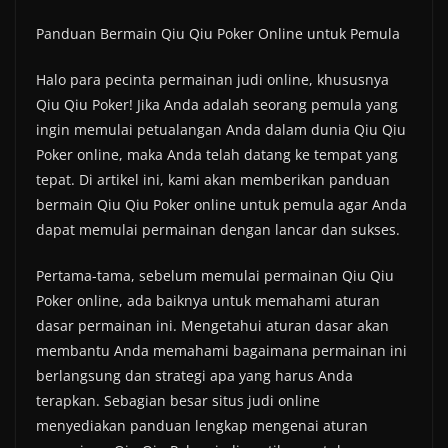
Panduan Bermain Qiu Qiu Poker Online untuk Pemula
Halo para pecinta permainan judi online, khususnya
Qiu Qiu Poker! Jika Anda adalah seorang pemula yang
ingin memulai petualangan Anda dalam dunia Qiu Qiu
Poker online, maka Anda telah datang ke tempat yang
tepat. Di artikel ini, kami akan memberikan panduan
bermain Qiu Qiu Poker online untuk pemula agar Anda
dapat memulai permainan dengan lancar dan sukses.
Pertama-tama, sebelum memulai permainan Qiu Qiu
Poker online, ada baiknya untuk memahami aturan
dasar permainan ini. Mengetahui aturan dasar akan
membantu Anda memahami bagaimana permainan ini
berlangsung dan strategi apa yang harus Anda
terapkan. Sebagian besar situs judi online
menyediakan panduan lengkap mengenai aturan