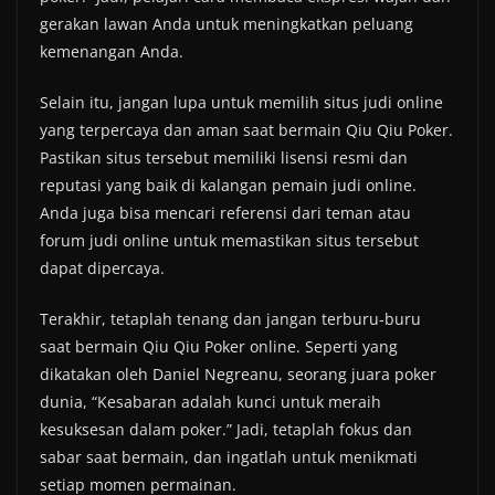
gerakan lawan Anda untuk meningkatkan peluang
kemenangan Anda.
Selain itu, jangan lupa untuk memilih situs judi online
yang terpercaya dan aman saat bermain Qiu Qiu Poker.
Pastikan situs tersebut memiliki lisensi resmi dan
reputasi yang baik di kalangan pemain judi online.
Anda juga bisa mencari referensi dari teman atau
forum judi online untuk memastikan situs tersebut
dapat dipercaya.
Terakhir, tetaplah tenang dan jangan terburu-buru
saat bermain Qiu Qiu Poker online. Seperti yang
dikatakan oleh Daniel Negreanu, seorang juara poker
dunia, “Kesabaran adalah kunci untuk meraih
kesuksesan dalam poker.” Jadi, tetaplah fokus dan
sabar saat bermain, dan ingatlah untuk menikmati
setiap momen permainan.