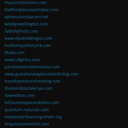
mazzicontractors.com
thethirdplacesportsbar.com
ephesusrestaurant.net
woodyswellington.com
fatbellyfreds.com
www.elpatiodesigns.com
hudsonquarteryork.com
fibota.com
www.cdgerba.com
parunocentraldemusica.com
www.guardianangelassistedliving.com
trondhjemsturnforening.com
diamondplazakenya.com
tbwredlion.com
billsautorepairandsales.com
quantum-naturals.com
montessorilearningcenter.org
fergusonstreetfest.com