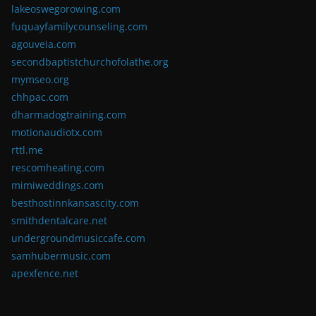
lakeoswegorowing.com
fuquayfamilycounseling.com
agouveia.com
secondbaptistchurchofolathe.org
mymseo.org
chhpac.com
dharmadogtraining.com
motionaudiotx.com
rttl.me
rescomheating.com
mimiweddings.com
besthostinnkansascity.com
smithdentalcare.net
undergroundmusiccafe.com
samhubermusic.com
apexfence.net