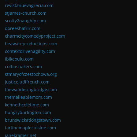
revistanuevagrecia.com
stjames-church.com
scotty2naughty.com
doreeshafrir.com
charmcitycomedyproject.com
beawareproductions.com
contextdrivenagility.com
ibikeoulu.com
coffinshakers.com
stmaryofczestochowa.org
justicejudifrench.com
thewanderingbridge.com
themalleablemom.com
kennethcoletime.com
hungryburlington.com
brunswickatlongstown.com
tartinemaplecuisine.com
janekramer.net