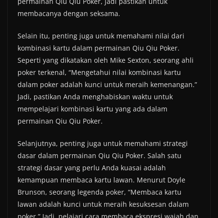
permainan Qiu Qiu Poker, jadi pastikan untuk
membacanya dengan seksama.
Selain itu, penting juga untuk memahami nilai dari
kombinasi kartu dalam permainan Qiu Qiu Poker.
Seperti yang dikatakan oleh Mike Sexton, seorang ahli
poker terkenal, “Mengetahui nilai kombinasi kartu
dalam poker adalah kunci untuk meraih kemenangan.”
Jadi, pastikan Anda menghabiskan waktu untuk
mempelajari kombinasi kartu yang ada dalam
permainan Qiu Qiu Poker.
Selanjutnya, penting juga untuk memahami strategi
dasar dalam permainan Qiu Qiu Poker. Salah satu
strategi dasar yang perlu Anda kuasai adalah
kemampuan membaca kartu lawan. Menurut Doyle
Brunson, seorang legenda poker, “Membaca kartu
lawan adalah kunci untuk meraih kesuksesan dalam
poker.” Jadi, pelajari cara membaca ekspresi wajah dan