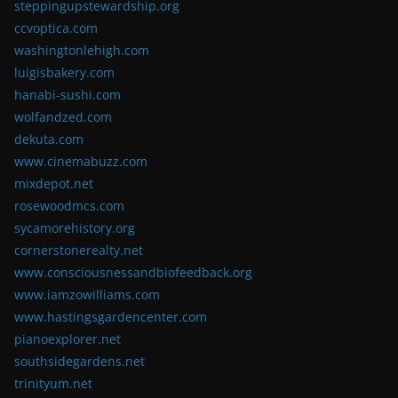
steppingupstewardship.org
ccvoptica.com
washingtonlehigh.com
luigisbakery.com
hanabi-sushi.com
wolfandzed.com
dekuta.com
www.cinemabuzz.com
mixdepot.net
rosewoodmcs.com
sycamorehistory.org
cornerstonerealty.net
www.consciousnessandbiofeedback.org
www.iamzowilliams.com
www.hastingsgardencenter.com
pianoexplorer.net
southsidegardens.net
trinityum.net