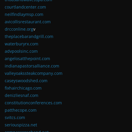
courtlandcenter.com
neilfindlaymsp.com
avicollisrestaurant.com
drcconline.org
v
theplacebarandgrill.com
waterburyrx.com
advpoolsinc.com
angelosatthepoint.com
indianapastorsalliance.com
valleyoakssteakcompany.com
caseyswoodshed.com
fixhairchicago.com
denizliesnaf.com
constitutionconferences.com
patthecope.com
svitcs.com
seriouspizza.net