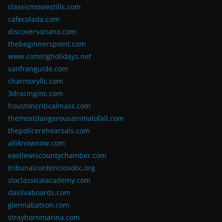
classicmoviestills.com
cafecolada.com
discoversoriano.com
thebeginnerspoint.com
www.comingholidays.net
sanfranguide.com
charmoryllc.com
3dracinginc.com
houstoncriticalmass.com
themostdangerousanimalofall.com
thepolicerehearsals.com
alliknownow.com
eastlewiscountychamber.com
tribunalcontenciosobc.org
sloclassicalacademy.com
dasilvaboards.com
glennabatson.com
strayhornmarina.com