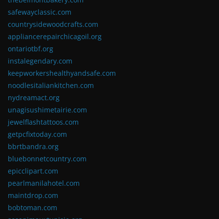
safewayclassic.com
countrysidewoodcrafts.com
appliancerepairchicagoil.org
ontariotbf.org
instalegendary.com
keepworkershealthyandsafe.com
noodlesitaliankitchen.com
nydreamact.org
unagisushimetairie.com
jewelflashtattoos.com
getpcfixtoday.com
bbrtbandra.org
bluebonnetcountry.com
epicclipart.com
pearlmanilahotel.com
maintdrop.com
bobtoman.com