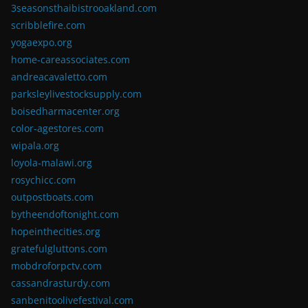
3seasonsthaibistrooakland.com
scribblefire.com
yogaexpo.org
home-careassociates.com
andreacavaletto.com
parksleylivestocksupply.com
boisedharmacenter.org
color-agestores.com
wipala.org
loyola-malawi.org
rosychicc.com
outpostboats.com
bytheendoftonight.com
hopeinthecities.org
gratefulgluttons.com
mobdroforpctv.com
cassandrasturdy.com
sanbenitoolivefestival.com