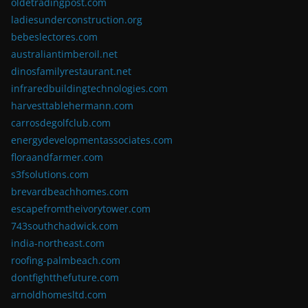
oldetradingpost.com
ladiesunderconstruction.org
bebeslectores.com
australiantimberoil.net
dinosfamilyrestaurant.net
infraredbuildingtechnologies.com
harvesttablehermann.com
carrosdegolfclub.com
energydevelopmentassociates.com
floraandfarmer.com
s3fsolutions.com
brevardbeachhomes.com
escapefromtheivorytower.com
743southchadwick.com
india-northeast.com
roofing-palmbeach.com
dontfightthefuture.com
arnoldhomesltd.com