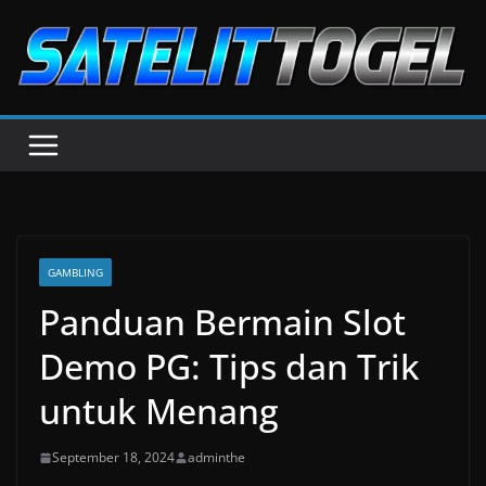
Skip
to
content
GAMBLING
Panduan Bermain Slot
Demo PG: Tips dan Trik
untuk Menang
September 18, 2024
adminthe