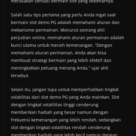
merasakan sensasi bermain slot yang sebenarnya.
Salah satu tips pertama yang perlu Anda ingat saat
bermain slot demo PG adalah memahami aturan dan
mekanisme permainan. Menurut seorang ahli
perjudian online, memahami aturan permainan adalah
kunci utama untuk meraih kemenangan. “Dengan
memahami aturan permainan, Anda akan bisa
membuat strategi bermain yang lebih efektif dan
meningkatkan peluang menang Anda,” ujar ahli
tersebut.
Selain itu, jangan lupa untuk memperhatikan tingkat
volatilitas dari slot demo PG yang Anda mainkan. Slot
dengan tingkat volatilitas tinggi cenderung
memberikan hadiah yang besar namun dengan
frekuensi kemenangan yang lebih rendah, sedangkan
slot dengan tingkat volatilitas rendah cenderung
memberikan hadiah yang lebih kecil namun dengan