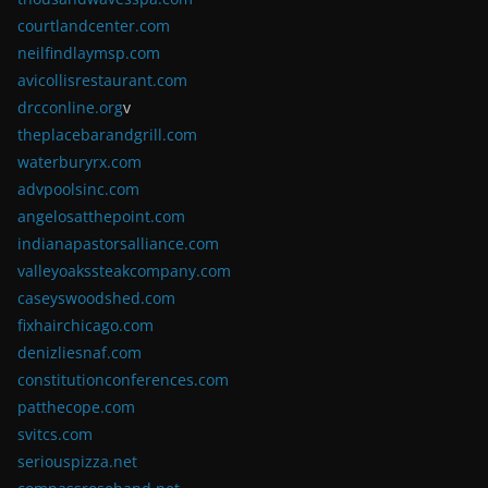
courtlandcenter.com
neilfindlaymsp.com
avicollisrestaurant.com
drcconline.org
v
theplacebarandgrill.com
waterburyrx.com
advpoolsinc.com
angelosatthepoint.com
indianapastorsalliance.com
valleyoakssteakcompany.com
caseyswoodshed.com
fixhairchicago.com
denizliesnaf.com
constitutionconferences.com
patthecope.com
svitcs.com
seriouspizza.net