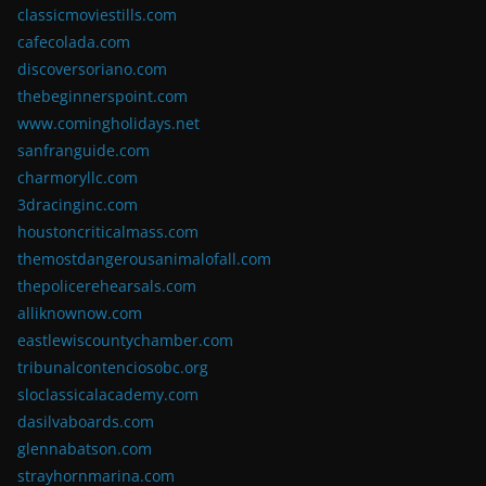
classicmoviestills.com
cafecolada.com
discoversoriano.com
thebeginnerspoint.com
www.comingholidays.net
sanfranguide.com
charmoryllc.com
3dracinginc.com
houstoncriticalmass.com
themostdangerousanimalofall.com
thepolicerehearsals.com
alliknownow.com
eastlewiscountychamber.com
tribunalcontenciosobc.org
sloclassicalacademy.com
dasilvaboards.com
glennabatson.com
strayhornmarina.com