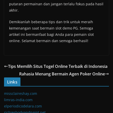
putaran permainan dan jangan terlalu fokus pada hasil
akhir.
Demikianlah beberapa tips dan trik untuk meraih
kemenangan saat bermain slot demo PG. Semoga
artikel ini bermanfaat bagi Anda para pemain slot
online. Selamat bermain dan semoga berhasil!
Tips Memilih Situs Togel Online Terbaik di Indonesia
Rahasia Menang Bermain Agen Poker Online
Links
missclaireshay.com
limras-india.com
elperiodicodelara.com
richiesbodyandpaint.net