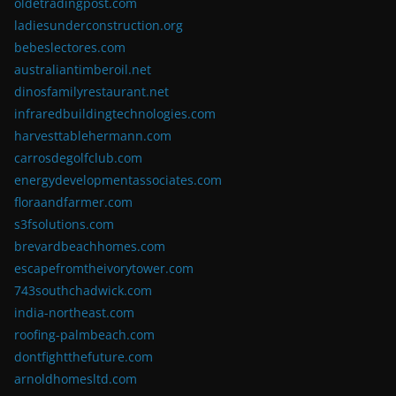
oldetradingpost.com
ladiesunderconstruction.org
bebeslectores.com
australiantimberoil.net
dinosfamilyrestaurant.net
infraredbuildingtechnologies.com
harvesttablehermann.com
carrosdegolfclub.com
energydevelopmentassociates.com
floraandfarmer.com
s3fsolutions.com
brevardbeachhomes.com
escapefromtheivorytower.com
743southchadwick.com
india-northeast.com
roofing-palmbeach.com
dontfightthefuture.com
arnoldhomesltd.com