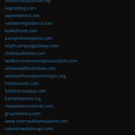
sosanimauxtunisie.org
kogroofing.com
alpinedentist.net
radioenergiadance.com
kookotheek.com
panayiotislamprou.com
southcampusgateway.com
chateaudelisse.com
wellborncommunityassociation.com
wildwoodfilmfestival.com
westnorthamptonshirejpu.org
hotelbrasile.com
fultonstreetjazz.com
bartlettevents.org
moveablecontainer.com
grupolareina.com
www.cherryvalleymuseum.com
cotentinwebdesign.com