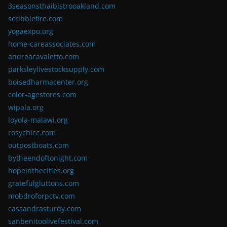
3seasonsthaibistrooakland.com
scribblefire.com
yogaexpo.org
home-careassociates.com
andreacavaletto.com
parksleylivestocksupply.com
boisedharmacenter.org
color-agestores.com
wipala.org
loyola-malawi.org
rosychicc.com
outpostboats.com
bytheendoftonight.com
hopeinthecities.org
gratefulgluttons.com
mobdroforpctv.com
cassandrasturdy.com
sanbenitoolivefestival.com