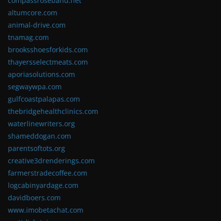
compassroseband.net
altumcore.com
animal-drive.com
tnamag.com
brooksshoesforkids.com
thayersselectmeats.com
aporiasolutions.com
segwaywpa.com
gulfcoastpalapas.com
thebridgehealthclinics.com
waterlinewriters.org
shameddogan.com
parentsoftots.org
creative3drenderings.com
farmerstradecoffee.com
logcabinyardage.com
davidboers.com
www.imobetachat.com