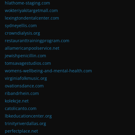
hlathome-staging.com
wokteriyakitargetmall.com
lexingtondentalcenter.com
sydneyellis.com
crowndialysis.org
restauranttrainingprogram.com
allamericanpoolservice.net
jewishpenicillin.com
tomsavagestudios.com
womens-wellbeing-and-mental-health.com
virginiafolkmusic.org
ovationsdance.com
ribandrhein.com
kolekcje.net
catolicanto.com
lbkeducationcenter.org
trinityriverdallas.org
perfectplace.net