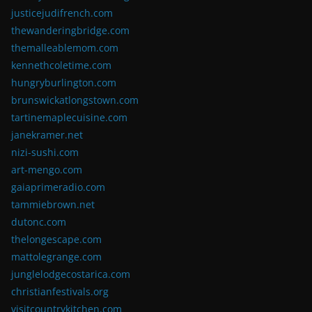
justicejudifrench.com
thewanderingbridge.com
themalleablemom.com
kennethcoletime.com
hungryburlington.com
brunswickatlongstown.com
tartinemaplecuisine.com
janekramer.net
nizi-sushi.com
art-mengo.com
gaiaprimeradio.com
tammiebrown.net
dutonc.com
thelongescape.com
mattolegrange.com
junglelodgecostarica.com
christianfestivals.org
visitcountrykitchen.com