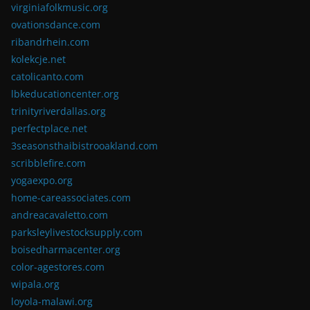
virginiafolkmusic.org
ovationsdance.com
ribandrhein.com
kolekcje.net
catolicanto.com
lbkeducationcenter.org
trinityriverdallas.org
perfectplace.net
3seasonsthaibistrooakland.com
scribblefire.com
yogaexpo.org
home-careassociates.com
andreacavaletto.com
parksleylivestocksupply.com
boisedharmacenter.org
color-agestores.com
wipala.org
loyola-malawi.org