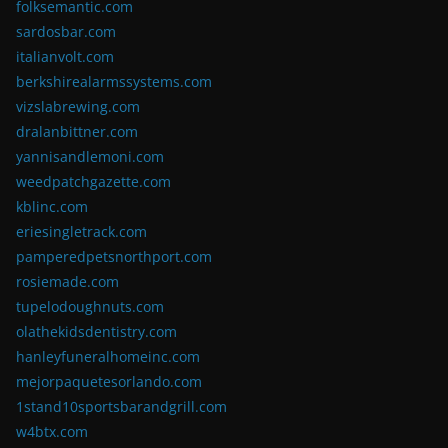
folksemantic.com
sardosbar.com
italianvolt.com
berkshirealarmssystems.com
vizslabrewing.com
dralanbittner.com
yannisandlemoni.com
weedpatchgazette.com
kblinc.com
eriesingletrack.com
pamperedpetsnorthport.com
rosiemade.com
tupelodoughnuts.com
olathekidsdentistry.com
hanleyfuneralhomeinc.com
mejorpaquetesorlando.com
1stand10sportsbarandgrill.com
w4btx.com