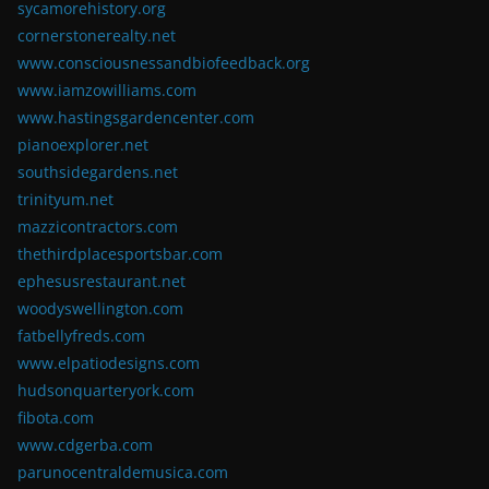
sycamorehistory.org
cornerstonerealty.net
www.consciousnessandbiofeedback.org
www.iamzowilliams.com
www.hastingsgardencenter.com
pianoexplorer.net
southsidegardens.net
trinityum.net
mazzicontractors.com
thethirdplacesportsbar.com
ephesusrestaurant.net
woodyswellington.com
fatbellyfreds.com
www.elpatiodesigns.com
hudsonquarteryork.com
fibota.com
www.cdgerba.com
parunocentraldemusica.com