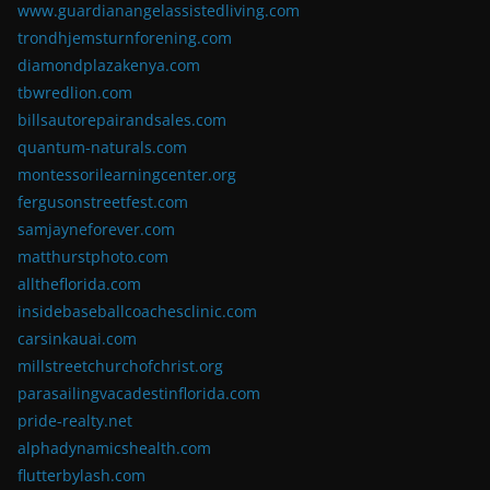
www.guardianangelassistedliving.com
trondhjemsturnforening.com
diamondplazakenya.com
tbwredlion.com
billsautorepairandsales.com
quantum-naturals.com
montessorilearningcenter.org
fergusonstreetfest.com
samjayneforever.com
matthurstphoto.com
alltheflorida.com
insidebaseballcoachesclinic.com
carsinkauai.com
millstreetchurchofchrist.org
parasailingvacadestinflorida.com
pride-realty.net
alphadynamicshealth.com
flutterbylash.com