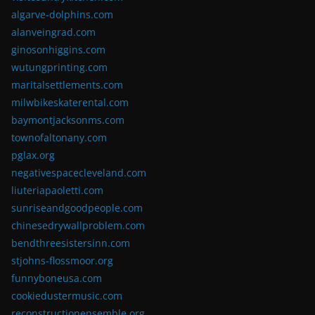
algarve-dolphins.com
alanveingrad.com
ginosonhiggins.com
wutungprinting.com
maritalsettlements.com
milwbikeskaterental.com
baymontjacksonms.com
townofaltonany.com
pglax.org
negativespacecleveland.com
liuteriapaoletti.com
sunriseandgoodpeople.com
chinesedrywallproblem.com
bendthreesistersinn.com
stjohns-flossmoor.org
funnyboneusa.com
cookiedustermusic.com
reconstructionensemble.org