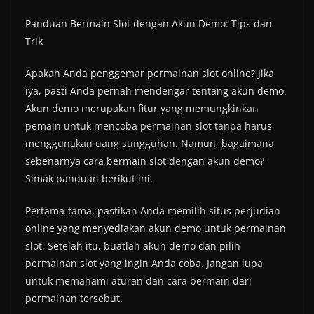
Panduan Bermain Slot dengan Akun Demo: Tips dan
Trik
Apakah Anda penggemar permainan slot online? Jika
iya, pasti Anda pernah mendengar tentang akun demo.
Akun demo merupakan fitur yang memungkinkan
pemain untuk mencoba permainan slot tanpa harus
menggunakan uang sungguhan. Namun, bagaimana
sebenarnya cara bermain slot dengan akun demo?
Simak panduan berikut ini.
Pertama-tama, pastikan Anda memilih situs perjudian
online yang menyediakan akun demo untuk permainan
slot. Setelah itu, buatlah akun demo dan pilih
permainan slot yang ingin Anda coba. Jangan lupa
untuk memahami aturan dan cara bermain dari
permainan tersebut.