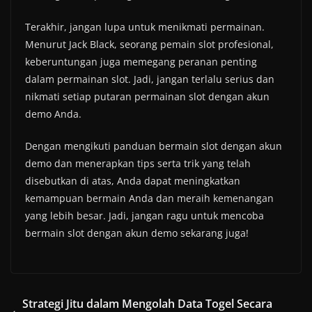
Terakhir, jangan lupa untuk menikmati permainan.
Menurut Jack Black, seorang pemain slot profesional,
keberuntungan juga memegang peranan penting
dalam permainan slot. Jadi, jangan terlalu serius dan
nikmati setiap putaran permainan slot dengan akun
demo Anda.
Dengan mengikuti panduan bermain slot dengan akun
demo dan menerapkan tips serta trik yang telah
disebutkan di atas, Anda dapat meningkatkan
kemampuan bermain Anda dan meraih kemenangan
yang lebih besar. Jadi, jangan ragu untuk mencoba
bermain slot dengan akun demo sekarang juga!
Strategi Jitu dalam Mengolah Data Togel Secara