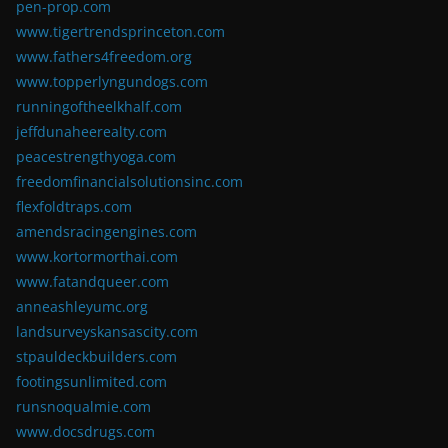
pen-prop.com
www.tigertrendsprinceton.com
www.fathers4freedom.org
www.topperlyngundogs.com
runningoftheelkhalf.com
jeffdunaheerealty.com
peacestrengthyoga.com
freedomfinancialsolutionsinc.com
flexfoldtraps.com
amendsracingengines.com
www.kortormorthai.com
www.fatandqueer.com
anneashleyumc.org
landsurveyskansascity.com
stpauldeckbuilders.com
footingsunlimited.com
runsnoqualmie.com
www.docsdrugs.com