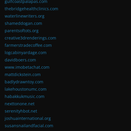
gulfcoastpalapas.com
thebridgehealthclinics.com
waterlinewriters.org
shameddogan.com
parentsoftots.org
creative3drenderings.com
farmerstradecoffee.com
logcabinyardage.com
davidboers.com
www.imobetachat.com
mattdickstein.com
badlydrawntoy.com
lakehoustonumc.com
habakkukmusic.com
nexttonone.net
serenityhbot.net
joshuainternational.org
susansnailandfacial.com