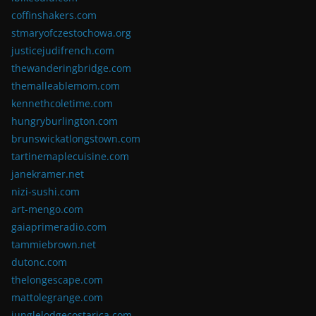
coffinshakers.com
stmaryofczestochowa.org
justicejudifrench.com
thewanderingbridge.com
themalleablemom.com
kennethcoletime.com
hungryburlington.com
brunswickatlongstown.com
tartinemaplecuisine.com
janekramer.net
nizi-sushi.com
art-mengo.com
gaiaprimeradio.com
tammiebrown.net
dutonc.com
thelongescape.com
mattolegrange.com
junglelodgecostarica.com