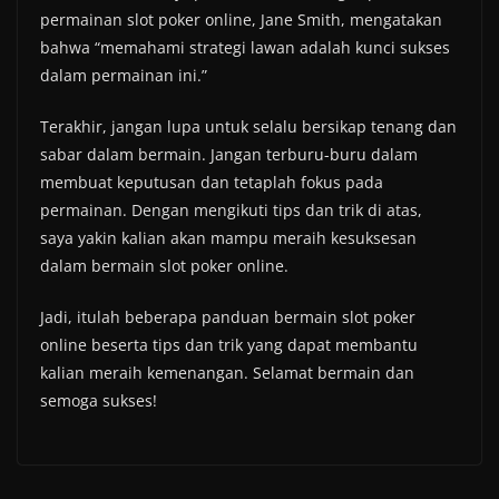
permainan slot poker online, Jane Smith, mengatakan
bahwa “memahami strategi lawan adalah kunci sukses
dalam permainan ini.”
Terakhir, jangan lupa untuk selalu bersikap tenang dan
sabar dalam bermain. Jangan terburu-buru dalam
membuat keputusan dan tetaplah fokus pada
permainan. Dengan mengikuti tips dan trik di atas,
saya yakin kalian akan mampu meraih kesuksesan
dalam bermain slot poker online.
Jadi, itulah beberapa panduan bermain slot poker
online beserta tips dan trik yang dapat membantu
kalian meraih kemenangan. Selamat bermain dan
semoga sukses!