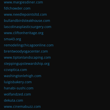
www.margiesdiner.com
fdlchowder.com
www.needlepointsltd.com
bullandbirdsteakhouse.com
lascolinasplasticsurgery.com
www.cliftonheritage.org
sma43.org
remodelingchicagoonline.com
brentwoodyogacenter.com
www.tiptonlandscaping.com
steppingupstewardship.org
ccvoptica.com
washingtonlehigh.com
luigisbakery.com
hanabi-sushi.com
wolfandzed.com
dekuta.com
www.cinemabuzz.com