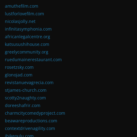
amuthefilm.com
lustforlovefilm.com
nicolasjolly.net
infinitasymphonia.com
africanlegalcentre.org
katsusushihouse.com
greelycommunity.org
ruedumainerestaurant.com
rosetzsky.com
glonojad.com
revistanuevagrecia.com
stjames-church.com
scotty2naughty.com
doreeshafrir.com
charmcitycomedyproject.com
beawareproductions.com
contextdrivenagility.com
ibikeoulu.com