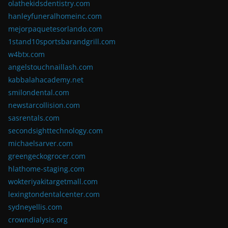
olathekidsdentistry.com
hanleyfuneralhomeinc.com
mejorpaquetesorlando.com
1stand10sportsbarandgrill.com
w4btx.com
angelstouchnaillash.com
kabbalahacademy.net
smilondental.com
newstarcollision.com
sasrentals.com
secondsighttechnology.com
michaelsarver.com
greengeckogrocer.com
hlathome-staging.com
wokteriyakitargetmall.com
lexingtondentalcenter.com
sydneyellis.com
crowndialysis.org