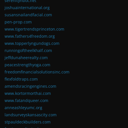
serenityhbot.net
joshuainternational.org
susansnailandfacial.com
pen-prop.com
www.tigertrendsprinceton.com
www.fathers4freedom.org
www.topperlyngundogs.com
runningoftheelkhalf.com
jeffdunaheerealty.com
peacestrengthyoga.com
freedomfinancialsolutionsinc.com
flexfoldtraps.com
amendsracingengines.com
www.kortormorthai.com
www.fatandqueer.com
anneashleyumc.org
landsurveyskansascity.com
stpauldeckbuilders.com