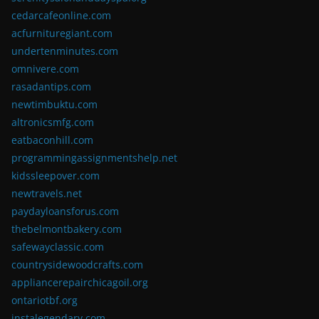
cedarcafeonline.com
acfurnituregiant.com
undertenminutes.com
omnivere.com
rasadantips.com
newtimbuktu.com
altronicsmfg.com
eatbaconhill.com
programmingassignmentshelp.net
kidssleepover.com
newtravels.net
paydayloansforus.com
thebelmontbakery.com
safewayclassic.com
countrysidewoodcrafts.com
appliancerepairchicagoil.org
ontariotbf.org
instalegendary.com