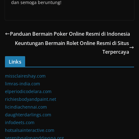
dan semoga beruntung!
Panduan Bermain Poker Online Resmi di Indonesia
Keuntungan Bermain Rolet Online Resmi di Situs
Terpercaya
Links
missclaireshay.com
limras-india.com
elperiodicodelara.com
richiesbodyandpaint.net
licindiachennai.com
daughterdarlings.com
infodeets.com
hotsalsainteractive.com
serenitysalonanddayspa.org