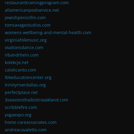
restauranttrainingprogram.com
allamericanpoolservice.net
jewishpenicillin.com
tomsavagestudios.com
womens-wellbeing-and-mental-health.com
virginiafolkmusic.org
ovationsdance.com
ribandrhein.com
kolekcje.net
catolicanto.com
lbkeducationcenter.org
trinityriverdallas.org
perfectplace.net
3seasonsthaibistrooakland.com
scribblefire.com
yogaexpo.org
home-careassociates.com
andreacavaletto.com