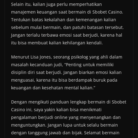
Selain itu, kalian juga perlu memperhatikan
manajemen keuangan saat bermain di Sbobet Casino.
Tentukan batas kekalahan dan kemenangan kalian
sebelum mulai bermain, dan patuhi batasan tersebut.
Jangan terlalu terbawa emosi saat berjudi, karena hal
itu bisa membuat kalian kehilangan kendali.
Menurut Lisa Jones, seorang psikolog yang ahli dalam
masalah kecanduan judi, “Penting untuk memiliki
disiplin diri saat berjudi. Jangan biarkan emosi kalian
menguasai, karena itu bisa berdampak buruk pada
keuangan dan kesehatan mental kalian.”
Dengan mengikuti panduan lengkap bermain di Sbobet
Casino ini, saya yakin kalian bisa menikmati
pengalaman berjudi online yang menyenangkan dan
menguntungkan. Jangan lupa untuk selalu bermain
dengan tanggung jawab dan bijak. Selamat bermain