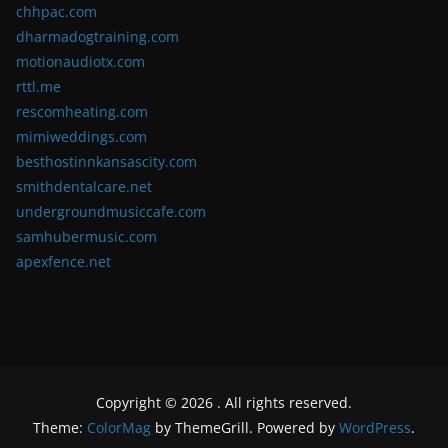
chhpac.com
dharmadogtraining.com
motionaudiotx.com
rttl.me
rescomheating.com
mimiweddings.com
besthostinnkansascity.com
smithdentalcare.net
undergroundmusiccafe.com
samhubermusic.com
apexfence.net
Copyright © 2026
. All rights reserved.
Theme:
ColorMag
by ThemeGrill. Powered by
WordPress
.