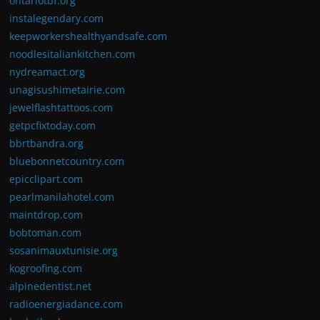
ontariotbf.org
instalegendary.com
keepworkershealthyandsafe.com
noodlesitaliankitchen.com
nydreamact.org
unagisushimetairie.com
jewelflashtattoos.com
getpcfixtoday.com
bbrtbandra.org
bluebonnetcountry.com
epicclipart.com
pearlmanilahotel.com
maintdrop.com
bobtoman.com
sosanimauxtunisie.org
kogroofing.com
alpinedentist.net
radioenergiadance.com