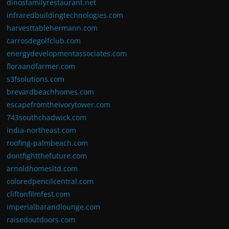
dinosfamilyrestaurant.net
infraredbuildingtechnologies.com
harvesttablehermann.com
carrosdegolfclub.com
energydevelopmentassociates.com
floraandfarmer.com
s3fsolutions.com
brevardbeachhomes.com
escapefromtheivorytower.com
743southchadwick.com
india-northeast.com
roofing-palmbeach.com
dontfightthefuture.com
arnoldhomesltd.com
coloredpencilcentral.com
cliftonfilmfest.com
imperialbarandlounge.com
raisedoutdoors.com