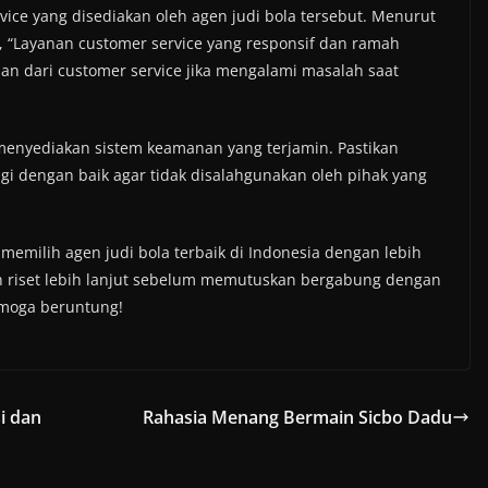
rvice yang disediakan oleh agen judi bola tersebut. Menurut
 “Layanan customer service yang responsif dan ramah
n dari customer service jika mengalami masalah saat
t menyediakan sistem keamanan yang terjamin. Pastikan
gi dengan baik agar tidak disalahgunakan oleh pihak yang
emilih agen judi bola terbaik di Indonesia dengan lebih
 riset lebih lanjut sebelum memutuskan bergabung dengan
emoga beruntung!
i dan
Rahasia Menang Bermain Sicbo Dadu