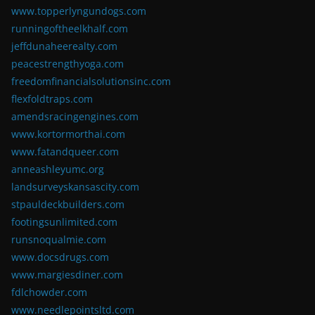
www.topperlyngundogs.com
runningoftheelkhalf.com
jeffdunaheerealty.com
peacestrengthyoga.com
freedomfinancialsolutionsinc.com
flexfoldtraps.com
amendsracingengines.com
www.kortormorthai.com
www.fatandqueer.com
anneashleyumc.org
landsurveyskansascity.com
stpauldeckbuilders.com
footingsunlimited.com
runsnoqualmie.com
www.docsdrugs.com
www.margiesdiner.com
fdlchowder.com
www.needlepointsltd.com