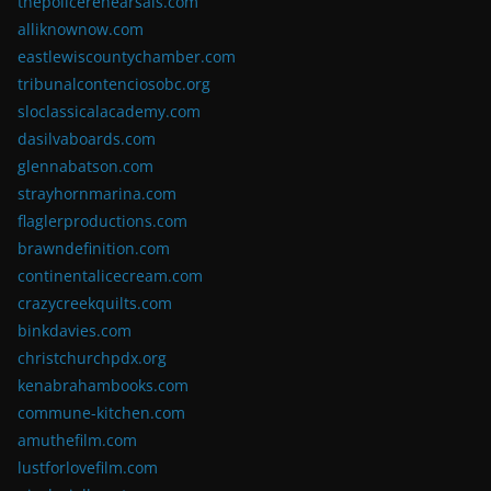
thepolicerehearsals.com
alliknownow.com
eastlewiscountychamber.com
tribunalcontenciosobc.org
sloclassicalacademy.com
dasilvaboards.com
glennabatson.com
strayhornmarina.com
flaglerproductions.com
brawndefinition.com
continentalicecream.com
crazycreekquilts.com
binkdavies.com
christchurchpdx.org
kenabrahambooks.com
commune-kitchen.com
amuthefilm.com
lustforlovefilm.com