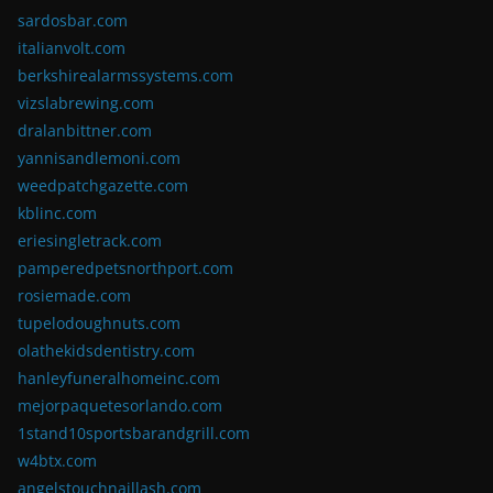
sardosbar.com
italianvolt.com
berkshirealarmssystems.com
vizslabrewing.com
dralanbittner.com
yannisandlemoni.com
weedpatchgazette.com
kblinc.com
eriesingletrack.com
pamperedpetsnorthport.com
rosiemade.com
tupelodoughnuts.com
olathekidsdentistry.com
hanleyfuneralhomeinc.com
mejorpaquetesorlando.com
1stand10sportsbarandgrill.com
w4btx.com
angelstouchnaillash.com