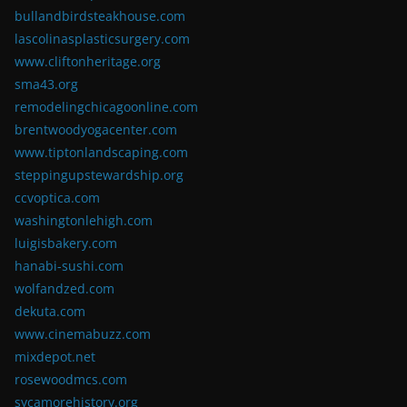
bullandbirdsteakhouse.com
lascolinasplasticsurgery.com
www.cliftonheritage.org
sma43.org
remodelingchicagoonline.com
brentwoodyogacenter.com
www.tiptonlandscaping.com
steppingupstewardship.org
ccvoptica.com
washingtonlehigh.com
luigisbakery.com
hanabi-sushi.com
wolfandzed.com
dekuta.com
www.cinemabuzz.com
mixdepot.net
rosewoodmcs.com
sycamorehistory.org