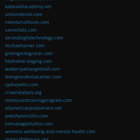
kabbalahacademy.net
smilondental.com
newstarcollision.com
sasrentals.com
secondsighttechnology.com
michaelsarver.com
greengeckogrocer.com
hlathome-staging.com
wokteriyakitargetmall.com
lexingtondentalcenter.com
sydneyellis.com
crowndialysis.org
restauranttrainingprogram.com
allamericanpoolservice.net
jewishpenicillin.com
tomsavagestudios.com
womens-wellbeing-and-mental-health.com
virginiafolkmusic.org