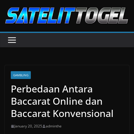
Skip
to
content
GAMBLING
Perbedaan Antara
Baccarat Online dan
Baccarat Konvensional
January 20, 2025
adminthe