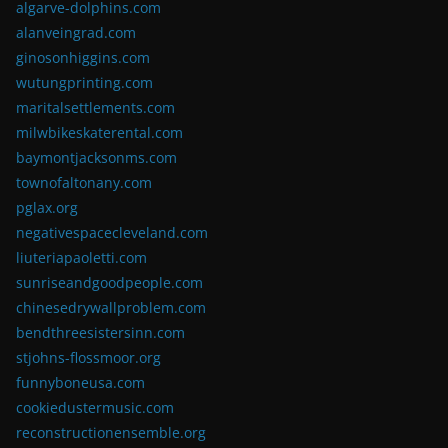
algarve-dolphins.com
alanveingrad.com
ginosonhiggins.com
wutungprinting.com
maritalsettlements.com
milwbikeskaterental.com
baymontjacksonms.com
townofaltonany.com
pglax.org
negativespacecleveland.com
liuteriapaoletti.com
sunriseandgoodpeople.com
chinesedrywallproblem.com
bendthreesistersinn.com
stjohns-flossmoor.org
funnyboneusa.com
cookiedustermusic.com
reconstructionensemble.org