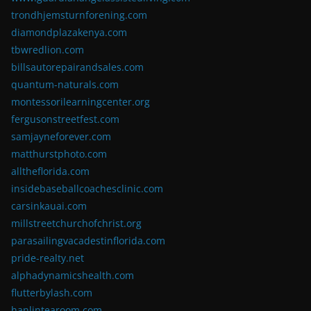
trondhjemsturnforening.com
diamondplazakenya.com
tbwredlion.com
billsautorepairandsales.com
quantum-naturals.com
montessorilearningcenter.org
fergusonstreetfest.com
samjayneforever.com
matthurstphoto.com
alltheflorida.com
insidebaseballcoachesclinic.com
carsinkauai.com
millstreetchurchofchrist.org
parasailingvacadestinflorida.com
pride-realty.net
alphadynamicshealth.com
flutterbylash.com
hanlintearoom.com