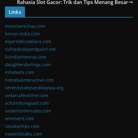
Rahasia Slot Gacor: Trik dan Tips Menang Besar
Links
missclaireshay.com
limras-india.com
elperiodicodelara.com
richiesbodyandpaint.net
licindiachennai.com
daughterdarlings.com
infodeets.com
hotsalsainteractive.com
serenitysalonanddayspa.org
cedarcafeonline.com
acfurnituregiant.com
undertenminutes.com
omnivere.com
rasadantips.com
newtimbuktu.com