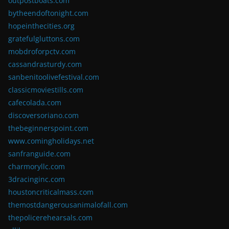
outpostboats.com
bytheendoftonight.com
hopeinthecities.org
gratefulgluttons.com
mobdroforpctv.com
cassandrasturdy.com
sanbenitoolivefestival.com
classicmoviestills.com
cafecolada.com
discoversoriano.com
thebeginnerspoint.com
www.comingholidays.net
sanfranguide.com
charmoryllc.com
3dracinginc.com
houstoncriticalmass.com
themostdangerousanimalofall.com
thepolicerehearsals.com