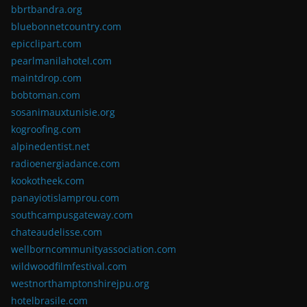
bbrtbandra.org
bluebonnetcountry.com
epicclipart.com
pearlmanilahotel.com
maintdrop.com
bobtoman.com
sosanimauxtunisie.org
kogroofing.com
alpinedentist.net
radioenergiadance.com
kookotheek.com
panayiotislamprou.com
southcampusgateway.com
chateaudelisse.com
wellborncommunityassociation.com
wildwoodfilmfestival.com
westnorthamptonshirejpu.org
hotelbrasile.com