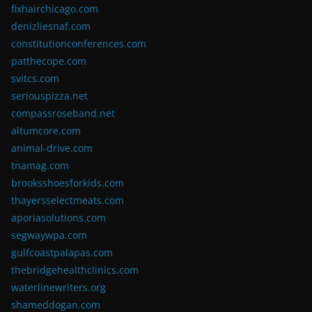
fixhairchicago.com
denizliesnaf.com
constitutionconferences.com
patthecope.com
svitcs.com
seriouspizza.net
compassroseband.net
altumcore.com
animal-drive.com
tnamag.com
brooksshoesforkids.com
thayersselectmeats.com
aporiasolutions.com
segwaywpa.com
gulfcoastpalapas.com
thebridgehealthclinics.com
waterlinewriters.org
shameddogan.com