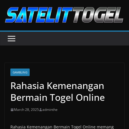
Skip
to
content
GAMBLING
Rahasia Kemenangan
Bermain Togel Online
March 28, 2025
adminthe
Rahasia Kemenangan Bermain Togel Online memang