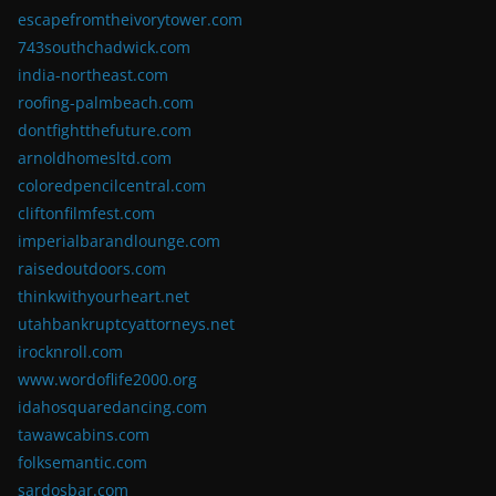
escapefromtheivorytower.com
743southchadwick.com
india-northeast.com
roofing-palmbeach.com
dontfightthefuture.com
arnoldhomesltd.com
coloredpencilcentral.com
cliftonfilmfest.com
imperialbarandlounge.com
raisedoutdoors.com
thinkwithyourheart.net
utahbankruptcyattorneys.net
irocknroll.com
www.wordoflife2000.org
idahosquaredancing.com
tawawcabins.com
folksemantic.com
sardosbar.com