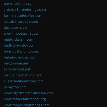
parentsoftots.org
creative3drenderings.com
farmerstradecoffee.com
logcabinyardage.com
davidboers.com
www.imobetachat.com
mattdickstein.com
badlydrawntoy.com
lakehoustonumc.com
habakkukmusic.com
nexttonone.net
serenityhbot.net
joshuainternational.org
susansnailandfacial.com
pen-prop.com
www.tigertrendsprinceton.com
www.fathers4freedom.org
www.topperlyngundogs.com