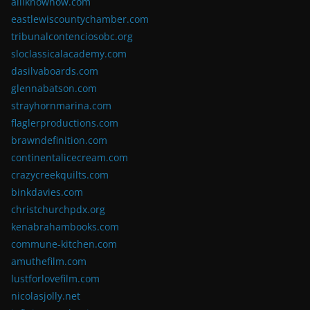
alliknownow.com
eastlewiscountychamber.com
tribunalcontenciosobc.org
sloclassicalacademy.com
dasilvaboards.com
glennabatson.com
strayhornmarina.com
flaglerproductions.com
brawndefinition.com
continentalicecream.com
crazycreekquilts.com
binkdavies.com
christchurchpdx.org
kenabrahambooks.com
commune-kitchen.com
amuthefilm.com
lustforlovefilm.com
nicolasjolly.net