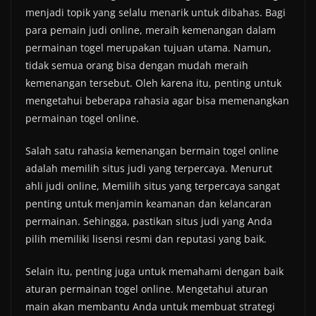
menjadi topik yang selalu menarik untuk dibahas. Bagi
para pemain judi online, meraih kemenangan dalam
permainan togel merupakan tujuan utama. Namun,
tidak semua orang bisa dengan mudah meraih
kemenangan tersebut. Oleh karena itu, penting untuk
mengetahui beberapa rahasia agar bisa memenangkan
permainan togel online.
Salah satu rahasia kemenangan bermain togel online
adalah memilih situs judi yang terpercaya. Menurut
ahli judi online, Memilih situs yang terpercaya sangat
penting untuk menjamin keamanan dan kelancaran
permainan. Sehingga, pastikan situs judi yang Anda
pilih memiliki lisensi resmi dan reputasi yang baik.
Selain itu, penting juga untuk memahami dengan baik
aturan permainan togel online. Mengetahui aturan
main akan membantu Anda untuk membuat strategi