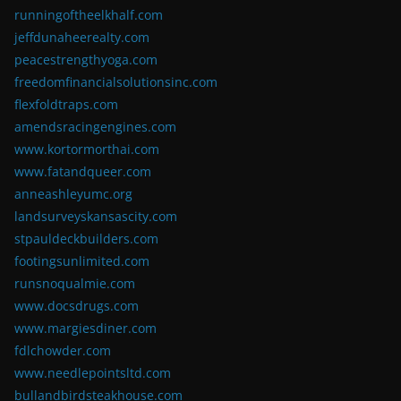
runningoftheelkhalf.com
jeffdunaheerealty.com
peacestrengthyoga.com
freedomfinancialsolutionsinc.com
flexfoldtraps.com
amendsracingengines.com
www.kortormorthai.com
www.fatandqueer.com
anneashleyumc.org
landsurveyskansascity.com
stpauldeckbuilders.com
footingsunlimited.com
runsnoqualmie.com
www.docsdrugs.com
www.margiesdiner.com
fdlchowder.com
www.needlepointsltd.com
bullandbirdsteakhouse.com