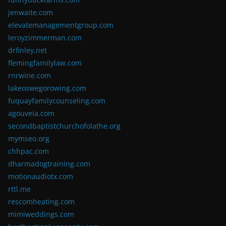
jenwaite.com
elevatemanagementgroup.com
leroyzimmerman.com
drfinley.net
flemingfamilylaw.com
rnrwine.com
lakeoswegorowing.com
fuquayfamilycounseling.com
agouveia.com
secondbaptistchurchofolathe.org
mymseo.org
chhpac.com
dharmadogtraining.com
motionaudiotx.com
rttl.me
rescomheating.com
mimiweddings.com