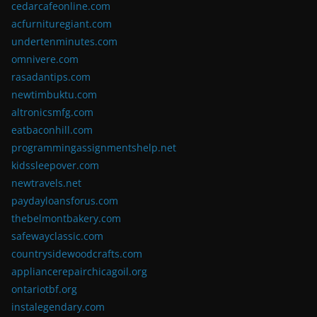
cedarcafeonline.com
acfurnituregiant.com
undertenminutes.com
omnivere.com
rasadantips.com
newtimbuktu.com
altronicsmfg.com
eatbaconhill.com
programmingassignmentshelp.net
kidssleepover.com
newtravels.net
paydayloansforus.com
thebelmontbakery.com
safewayclassic.com
countrysidewoodcrafts.com
appliancerepairchicagoil.org
ontariotbf.org
instalegendary.com