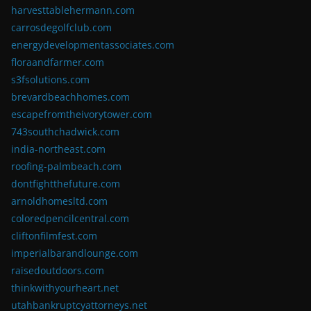
harvesttablehermann.com
carrosdegolfclub.com
energydevelopmentassociates.com
floraandfarmer.com
s3fsolutions.com
brevardbeachhomes.com
escapefromtheivorytower.com
743southchadwick.com
india-northeast.com
roofing-palmbeach.com
dontfightthefuture.com
arnoldhomesltd.com
coloredpencilcentral.com
cliftonfilmfest.com
imperialbarandlounge.com
raisedoutdoors.com
thinkwithyourheart.net
utahbankruptcyattorneys.net