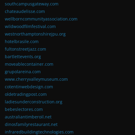
southcampusgateway.com
chateaudelisse.com
wellborncommunityassociation.com
wildwoodfilmfestival.com
westnorthamptonshirejpu.org
hotelbrasile.com
fultonstreetjazz.com
bartlettevents.org
moveablecontainer.com
grupolareina.com
www.cherryvalleymuseum.com
cotentinwebdesign.com
oldetradingpost.com
ladiesunderconstruction.org
bebeslectores.com
australiantimberoil.net
dinosfamilyrestaurant.net
infraredbuildingtechnologies.com