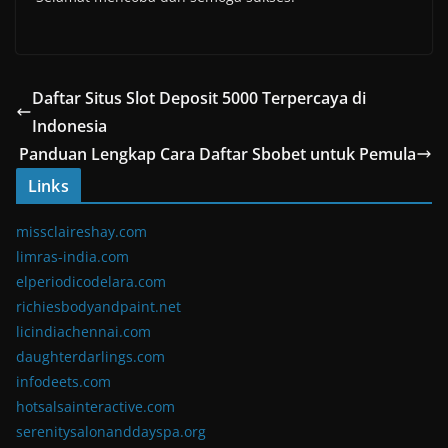
Daftar Situs Slot Deposit 5000 Terpercaya di
Indonesia
Panduan Lengkap Cara Daftar Sbobet untuk Pemula
Links
missclaireshay.com
limras-india.com
elperiodicodelara.com
richiesbodyandpaint.net
licindiachennai.com
daughterdarlings.com
infodeets.com
hotsalsainteractive.com
serenitysalonanddayspa.org