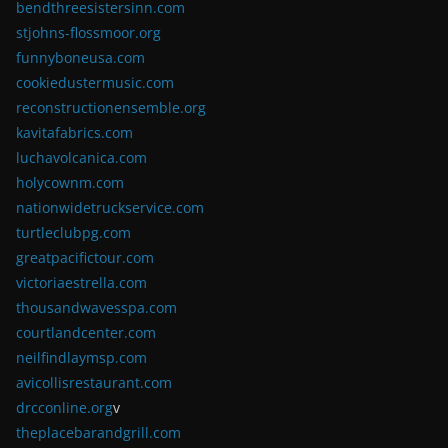
bendthreesistersinn.com
stjohns-flossmoor.org
funnyboneusa.com
cookiedustermusic.com
reconstructionensemble.org
kavitafabrics.com
luchavolcanica.com
holycownm.com
nationwidetruckservice.com
turtleclubpg.com
greatpacifictour.com
victoriaestrella.com
thousandwavesspa.com
courtlandcenter.com
neilfindlaymsp.com
avicollisrestaurant.com
drcconline.org
v
theplacebarandgrill.com