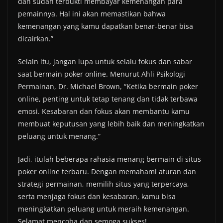
dan sudah terbukti membayar kemenangan para
pemainnya. Hal ini akan memastikan bahwa
kemenangan yang kamu dapatkan benar-benar bisa
dicairkan.”
Selain itu, jangan lupa untuk selalu fokus dan sabar
saat bermain poker online. Menurut Ahli Psikologi
Permainan, Dr. Michael Brown, “Ketika bermain poker
online, penting untuk tetap tenang dan tidak terbawa
emosi. Kesabaran dan fokus akan membantu kamu
membuat keputusan yang lebih baik dan meningkatkan
peluang untuk menang.”
Jadi, itulah beberapa rahasia menang bermain di situs
poker online terbaru. Dengan memahami aturan dan
strategi permainan, memilih situs yang terpercaya,
serta menjaga fokus dan kesabaran, kamu bisa
meningkatkan peluang untuk meraih kemenangan.
Selamat mencoba dan semoga sukses!