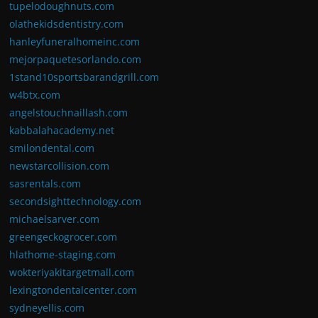
tupelodoughnuts.com
olathekidsdentistry.com
hanleyfuneralhomeinc.com
mejorpaquetesorlando.com
1stand10sportsbarandgrill.com
w4btx.com
angelstouchnaillash.com
kabbalahacademy.net
smilondental.com
newstarcollision.com
sasrentals.com
secondsighttechnology.com
michaelsarver.com
greengeckogrocer.com
hlathome-staging.com
wokteriyakitargetmall.com
lexingtondentalcenter.com
sydneyellis.com