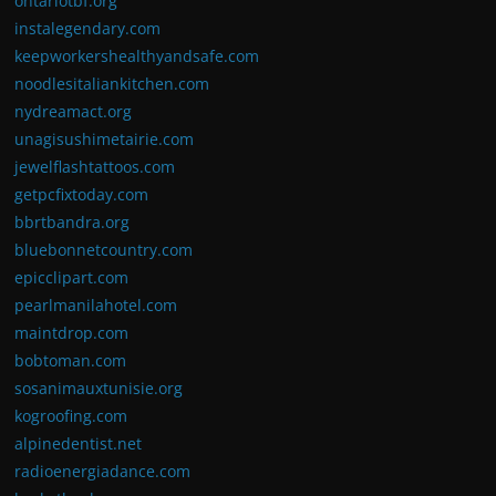
ontariotbf.org
instalegendary.com
keepworkershealthyandsafe.com
noodlesitaliankitchen.com
nydreamact.org
unagisushimetairie.com
jewelflashtattoos.com
getpcfixtoday.com
bbrtbandra.org
bluebonnetcountry.com
epicclipart.com
pearlmanilahotel.com
maintdrop.com
bobtoman.com
sosanimauxtunisie.org
kogroofing.com
alpinedentist.net
radioenergiadance.com