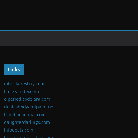
Links
missclaireshay.com
limras-india.com
elperiodicodelara.com
richiesbodyandpaint.net
licindiachennai.com
daughterdarlings.com
infodeets.com
hotsalsainteractive.com