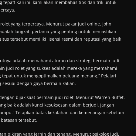
ng tepat! Kali ini, kami akan membahas tips dan trik untuk
percaya.
rolet yang terpercaya. Menurut pakar judi online, John
ya adalah langkah pertama yang penting untuk memastikan
us tersebut memiliki lisensi resmi dan reputasi yang baik
njutnya adalah memahami aturan dan strategi bermain judi
emain judi rolet yang sukses adalah mereka yang memahami
 tepat untuk mengoptimalkan peluang menang.” Pelajari
ng sesuai dengan gaya bermain kalian.
dengan bijak saat bermain judi rolet. Menurut Warren Buffet,
ang baik adalah kunci kesuksesan dalam berjudi. Jangan
n mampu.” Tetapkan batas kekalahan dan kemenangan sebelum
 batasan tersebut.
an pikiran yang jernih dan tenang. Menurut psikolog judi,