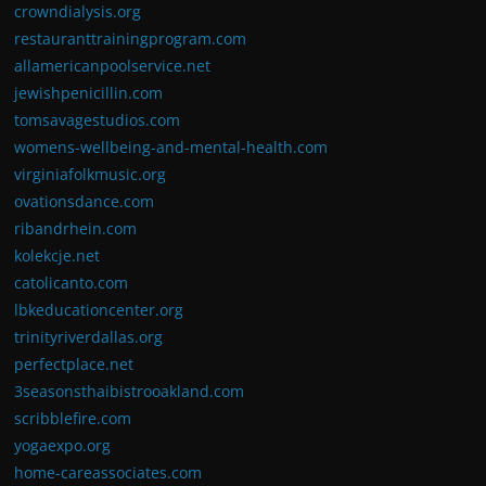
crowndialysis.org
restauranttrainingprogram.com
allamericanpoolservice.net
jewishpenicillin.com
tomsavagestudios.com
womens-wellbeing-and-mental-health.com
virginiafolkmusic.org
ovationsdance.com
ribandrhein.com
kolekcje.net
catolicanto.com
lbkeducationcenter.org
trinityriverdallas.org
perfectplace.net
3seasonsthaibistrooakland.com
scribblefire.com
yogaexpo.org
home-careassociates.com