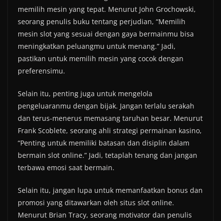
memilih mesin yang tepat. Menurut John Grochowski,
seorang penulis buku tentang perjudian, “Memilih
mesin slot yang sesuai dengan gaya bermainmu bisa
meningkatkan peluangmu untuk menang.” Jadi,
pastikan untuk memilih mesin yang cocok dengan
preferensimu.
Selain itu, penting juga untuk mengelola
pengeluaranmu dengan bijak. Jangan terlalu serakah
dan terus-menerus memasang taruhan besar. Menurut
Frank Scoblete, seorang ahli strategi permainan kasino,
“Penting untuk memiliki batasan dan disiplin dalam
bermain slot online.” Jadi, tetaplah tenang dan jangan
terbawa emosi saat bermain.
Selain itu, jangan lupa untuk memanfaatkan bonus dan
promosi yang ditawarkan oleh situs slot online.
Menurut Brian Tracy, seorang motivator dan penulis