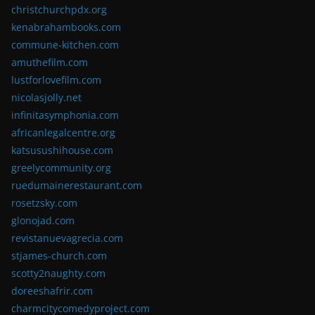
christchurchpdx.org
kenabrahambooks.com
commune-kitchen.com
amuthefilm.com
lustforlovefilm.com
nicolasjolly.net
infinitasymphonia.com
africanlegalcentre.org
katsusushihouse.com
greelycommunity.org
ruedumainerestaurant.com
rosetzsky.com
glonojad.com
revistanuevagrecia.com
stjames-church.com
scotty2naughty.com
doreeshafrir.com
charmcitycomedyproject.com