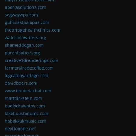
aporiasolutions.com
segwaywpa.com
gulfcoastpalapas.com
thebridgehealthclinics.com
waterlinewriters.org
shameddogan.com
parentsoftots.org
creative3drenderings.com
farmerstradecoffee.com
logcabinyardage.com
davidboers.com
www.imobetachat.com
mattdickstein.com
badlydrawntoy.com
lakehoustonumc.com
habakkukmusic.com
nexttonone.net