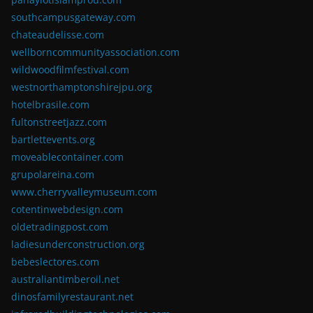
southcampusgateway.com
chateaudelisse.com
wellborncommunityassociation.com
wildwoodfilmfestival.com
westnorthamptonshirejpu.org
hotelbrasile.com
fultonstreetjazz.com
bartlettevents.org
moveablecontainer.com
grupolareina.com
www.cherryvalleymuseum.com
cotentinwebdesign.com
oldetradingpost.com
ladiesunderconstruction.org
bebeslectores.com
australiantimberoil.net
dinosfamilyrestaurant.net