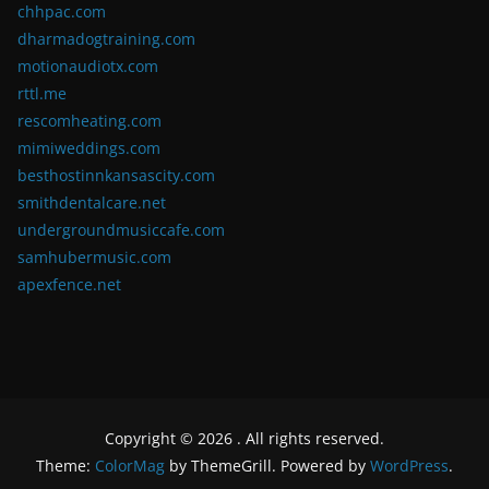
chhpac.com
dharmadogtraining.com
motionaudiotx.com
rttl.me
rescomheating.com
mimiweddings.com
besthostinnkansascity.com
smithdentalcare.net
undergroundmusiccafe.com
samhubermusic.com
apexfence.net
Copyright © 2026
. All rights reserved.
Theme:
ColorMag
by ThemeGrill. Powered by
WordPress
.