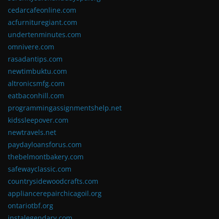
cedarcafeonline.com
acfurnituregiant.com
undertenminutes.com
omnivere.com
rasadantips.com
newtimbuktu.com
altronicsmfg.com
eatbaconhill.com
programmingassignmentshelp.net
kidssleepover.com
newtravels.net
paydayloansforus.com
thebelmontbakery.com
safewayclassic.com
countrysidewoodcrafts.com
appliancerepairchicagoil.org
ontariotbf.org
instalegendary.com