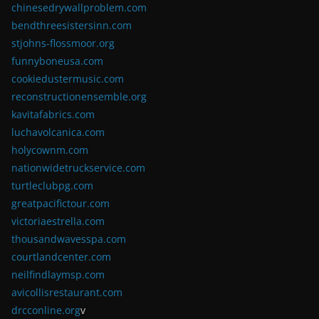
chinesedrywallproblem.com
bendthreesistersinn.com
stjohns-flossmoor.org
funnyboneusa.com
cookiedustermusic.com
reconstructionensemble.org
kavitafabrics.com
luchavolcanica.com
holycownm.com
nationwidetruckservice.com
turtleclubpg.com
greatpacifictour.com
victoriaestrella.com
thousandwavesspa.com
courtlandcenter.com
neilfindlaymsp.com
avicollisrestaurant.com
drcconline.org
v