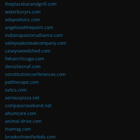
theplacebarandgrill.com
waterburyrx.com
advpoolsinc.com
angelosatthepoint.com
indianapastorsalliance.com
valleyoakssteakcompany.com
caseyswoodshed.com
fixhairchicago.com
denizliesnaf.com
constitutionconferences.com
patthecope.com
svitcs.com
seriouspizza.net
compassroseband.net
altumcore.com
animal-drive.com
tnamag.com
brooksshoesforkids.com