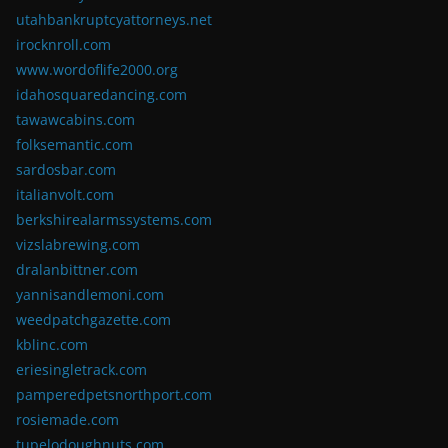
utahbankruptcyattorneys.net
irocknroll.com
www.wordoflife2000.org
idahosquaredancing.com
tawawcabins.com
folksemantic.com
sardosbar.com
italianvolt.com
berkshirealarmssystems.com
vizslabrewing.com
dralanbittner.com
yannisandlemoni.com
weedpatchgazette.com
kblinc.com
eriesingletrack.com
pamperedpetsnorthport.com
rosiemade.com
tupelodoughnuts.com