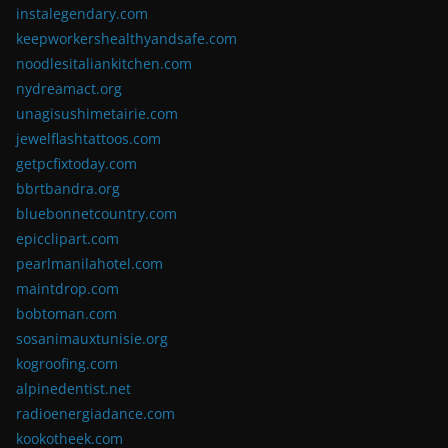
instalegendary.com
keepworkershealthyandsafe.com
noodlesitaliankitchen.com
nydreamact.org
unagisushimetairie.com
jewelflashtattoos.com
getpcfixtoday.com
bbrtbandra.org
bluebonnetcountry.com
epicclipart.com
pearlmanilahotel.com
maintdrop.com
bobtoman.com
sosanimauxtunisie.org
kogroofing.com
alpinedentist.net
radioenergiadance.com
kookotheek.com