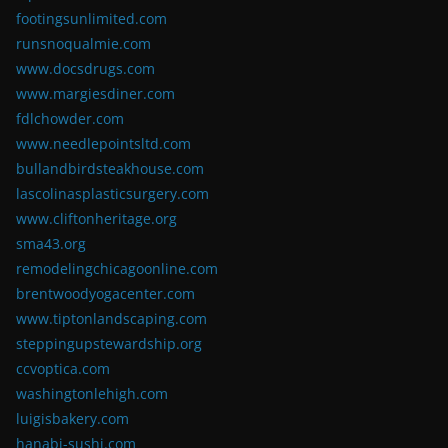
footingsunlimited.com
runsnoqualmie.com
www.docsdrugs.com
www.margiesdiner.com
fdlchowder.com
www.needlepointsltd.com
bullandbirdsteakhouse.com
lascolinasplasticsurgery.com
www.cliftonheritage.org
sma43.org
remodelingchicagoonline.com
brentwoodyogacenter.com
www.tiptonlandscaping.com
steppingupstewardship.org
ccvoptica.com
washingtonlehigh.com
luigisbakery.com
hanabi-sushi.com