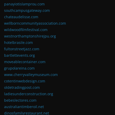
panayiotislamprou.com
southcampusgateway.com
chateaudelisse.com
wellborncommunityassociation.com
wildwoodfilmfestival.com
westnorthamptonshirejpu.org
hotelbrasile.com
fultonstreetjazz.com
bartlettevents.org
moveablecontainer.com
grupolareina.com
www.cherryvalleymuseum.com
cotentinwebdesign.com
oldetradingpost.com
ladiesunderconstruction.org
bebeslectores.com
australiantimberoil.net
dinosfamilyrestaurant.net