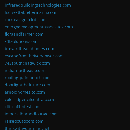
infraredbuildingtechnologies.com
harvesttablehermann.com
carrosdegolfclub.com
energydevelopmentassociates.com
floraandfarmer.com
s3fsolutions.com
brevardbeachhomes.com
escapefromtheivorytower.com
743southchadwick.com
india-northeast.com
roofing-palmbeach.com
dontfightthefuture.com
arnoldhomesltd.com
coloredpencilcentral.com
cliftonfilmfest.com
imperialbarandlounge.com
raisedoutdoors.com
thinkwithyourheart.net