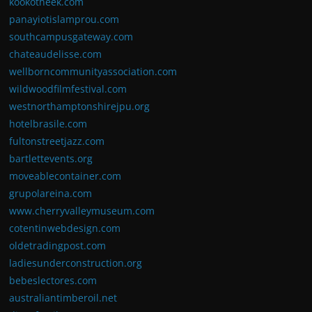
kookotheek.com
panayiotislamprou.com
southcampusgateway.com
chateaudelisse.com
wellborncommunityassociation.com
wildwoodfilmfestival.com
westnorthamptonshirejpu.org
hotelbrasile.com
fultonstreetjazz.com
bartlettevents.org
moveablecontainer.com
grupolareina.com
www.cherryvalleymuseum.com
cotentinwebdesign.com
oldetradingpost.com
ladiesunderconstruction.org
bebeslectores.com
australiantimberoil.net