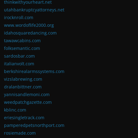
thinkwithyourheart.net
utahbankruptcyattorneys.net
irocknroll.com
www.wordoflife2000.org
idahosquaredancing.com
tawawcabins.com
folksemantic.com
sardosbar.com
italianvolt.com
berkshirealarmssystems.com
vizslabrewing.com
dralanbittner.com
yannisandlemoni.com
weedpatchgazette.com
kblinc.com
eriesingletrack.com
pamperedpetsnorthport.com
rosiemade.com