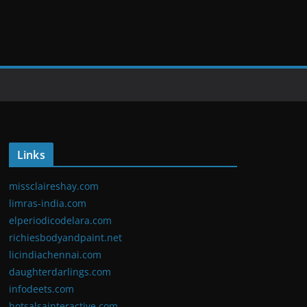
Links
missclaireshay.com
limras-india.com
elperiodicodelara.com
richiesbodyandpaint.net
licindiachennai.com
daughterdarlings.com
infodeets.com
hotsalsainteractive.com