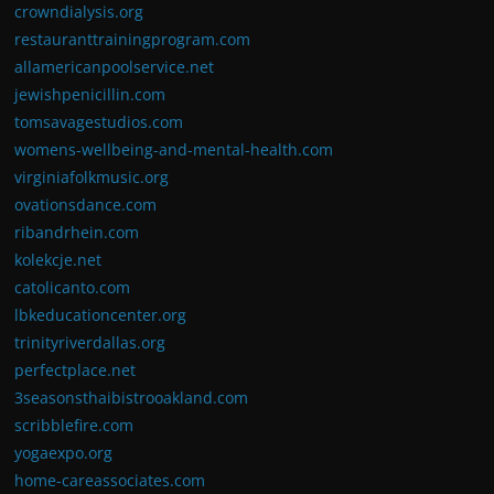
crowndialysis.org
restauranttrainingprogram.com
allamericanpoolservice.net
jewishpenicillin.com
tomsavagestudios.com
womens-wellbeing-and-mental-health.com
virginiafolkmusic.org
ovationsdance.com
ribandrhein.com
kolekcje.net
catolicanto.com
lbkeducationcenter.org
trinityriverdallas.org
perfectplace.net
3seasonsthaibistrooakland.com
scribblefire.com
yogaexpo.org
home-careassociates.com