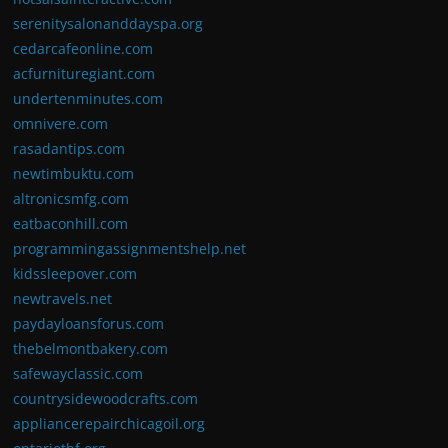
serenitysalonanddayspa.org
cedarcafeonline.com
acfurnituregiant.com
undertenminutes.com
omnivere.com
rasadantips.com
newtimbuktu.com
altronicsmfg.com
eatbaconhill.com
programmingassignmentshelp.net
kidssleepover.com
newtravels.net
paydayloansforus.com
thebelmontbakery.com
safewayclassic.com
countrysidewoodcrafts.com
appliancerepairchicagoil.org