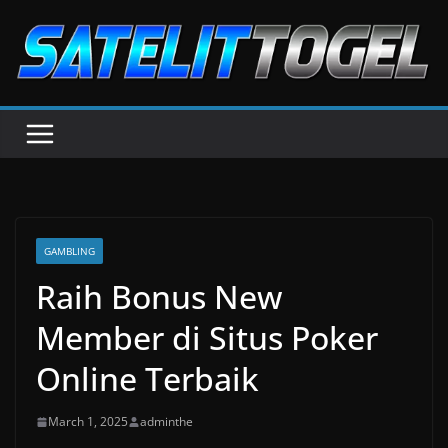
Skip
to
content
GAMBLING
Raih Bonus New
Member di Situs Poker
Online Terbaik
March 1, 2025
adminthe