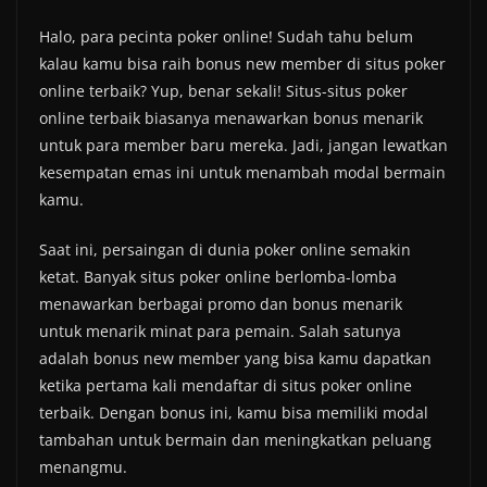
Halo, para pecinta poker online! Sudah tahu belum
kalau kamu bisa raih bonus new member di situs poker
online terbaik? Yup, benar sekali! Situs-situs poker
online terbaik biasanya menawarkan bonus menarik
untuk para member baru mereka. Jadi, jangan lewatkan
kesempatan emas ini untuk menambah modal bermain
kamu.
Saat ini, persaingan di dunia poker online semakin
ketat. Banyak situs poker online berlomba-lomba
menawarkan berbagai promo dan bonus menarik
untuk menarik minat para pemain. Salah satunya
adalah bonus new member yang bisa kamu dapatkan
ketika pertama kali mendaftar di situs poker online
terbaik. Dengan bonus ini, kamu bisa memiliki modal
tambahan untuk bermain dan meningkatkan peluang
menangmu.