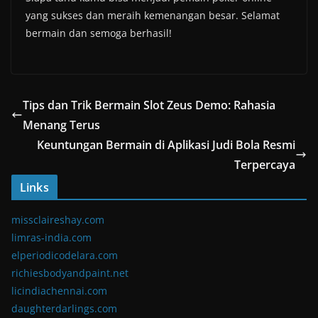
yang sukses dan meraih kemenangan besar. Selamat
bermain dan semoga berhasil!
Tips dan Trik Bermain Slot Zeus Demo: Rahasia
Menang Terus
Keuntungan Bermain di Aplikasi Judi Bola Resmi
Terpercaya
Links
missclaireshay.com
limras-india.com
elperiodicodelara.com
richiesbodyandpaint.net
licindiachennai.com
daughterdarlings.com