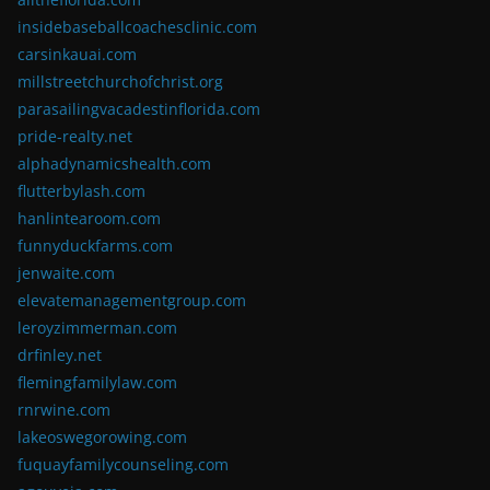
insidebaseballcoachesclinic.com
carsinkauai.com
millstreetchurchofchrist.org
parasailingvacadestinflorida.com
pride-realty.net
alphadynamicshealth.com
flutterbylash.com
hanlintearoom.com
funnyduckfarms.com
jenwaite.com
elevatemanagementgroup.com
leroyzimmerman.com
drfinley.net
flemingfamilylaw.com
rnrwine.com
lakeoswegorowing.com
fuquayfamilycounseling.com