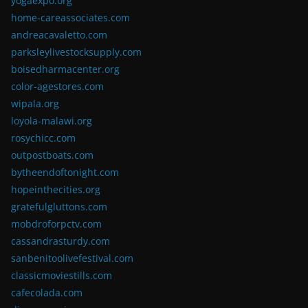
yogaexpo.org
home-careassociates.com
andreacavaletto.com
parksleylivestocksupply.com
boisedharmacenter.org
color-agestores.com
wipala.org
loyola-malawi.org
rosychicc.com
outpostboats.com
bytheendoftonight.com
hopeinthecities.org
gratefulgluttons.com
mobdroforpctv.com
cassandrasturdy.com
sanbenitoolivefestival.com
classicmoviestills.com
cafecolada.com