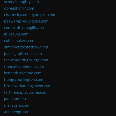
scotty2naughty.com
doreeshafrir.com
charmcitycomedyproject.com
beawareproductions.com
contextdrivenagility.com
ibikeoulu.com
coffinshakers.com
stmaryofczestochowa.org
justicejudifrench.com
thewanderingbridge.com
themalleablemom.com
kennethcoletime.com
hungryburlington.com
brunswickatlongstown.com
tartinemaplecuisine.com
janekramer.net
nizi-sushi.com
art-mengo.com