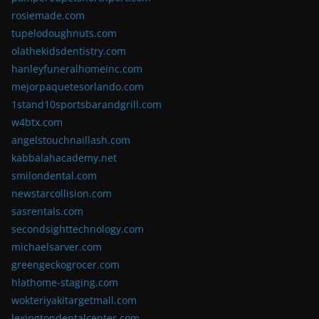
rosiemade.com
tupelodoughnuts.com
olathekidsdentistry.com
hanleyfuneralhomeinc.com
mejorpaquetesorlando.com
1stand10sportsbarandgrill.com
w4btx.com
angelstouchnaillash.com
kabbalahacademy.net
smilondental.com
newstarcollision.com
sasrentals.com
secondsighttechnology.com
michaelsarver.com
greengeckogrocer.com
hlathome-staging.com
wokteriyakitargetmall.com
lexingtondentalcenter.com