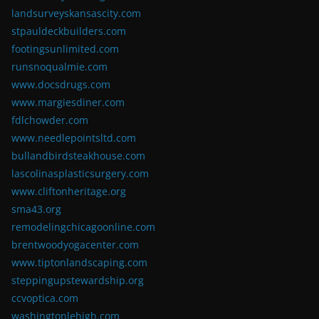
landsurveyskansascity.com
stpauldeckbuilders.com
footingsunlimited.com
runsnoqualmie.com
www.docsdrugs.com
www.margiesdiner.com
fdlchowder.com
www.needlepointsltd.com
bullandbirdsteakhouse.com
lascolinasplasticsurgery.com
www.cliftonheritage.org
sma43.org
remodelingchicagoonline.com
brentwoodyogacenter.com
www.tiptonlandscaping.com
steppingupstewardship.org
ccvoptica.com
washingtonlehigh.com