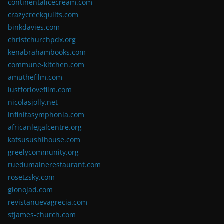
continentalicecream.com
crazycreekquilts.com
binkdavies.com
christchurchpdx.org
kenabrahambooks.com
commune-kitchen.com
amuthefilm.com
lustforlovefilm.com
nicolasjolly.net
infinitasymphonia.com
africanlegalcentre.org
katsusushihouse.com
greelycommunity.org
ruedumainerestaurant.com
rosetzsky.com
glonojad.com
revistanuevagrecia.com
stjames-church.com