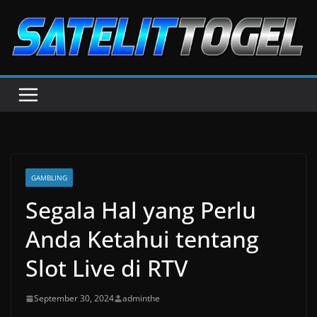
Skip
to
content
GAMBLING
Segala Hal yang Perlu
Anda Ketahui tentang
Slot Live di RTV
September 30, 2024
adminthe