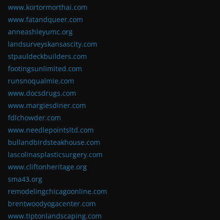
www.kortormorthai.com
www.fatandqueer.com
anneashleyumc.org
landsurveyskansascity.com
stpauldeckbuilders.com
footingsunlimited.com
runsnoqualmie.com
www.docsdrugs.com
www.margiesdiner.com
fdlchowder.com
www.needlepointsltd.com
bullandbirdsteakhouse.com
lascolinasplasticsurgery.com
www.cliftonheritage.org
sma43.org
remodelingchicagoonline.com
brentwoodyogacenter.com
www.tiptonlandscaping.com