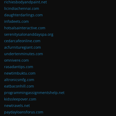
richiesbodyandpaint.net
licindiachennai.com
daughterdarlings.com
infodeets.com
hotsalsainteractive.com
serenitysalonanddayspa.org
cedarcafeonline.com
acfurnituregiant.com
undertenminutes.com
omnivere.com
rasadantips.com
newtimbuktu.com
altronicsmfg.com
eatbaconhill.com
programmingassignmentshelp.net
kidssleepover.com
newtravels.net
paydayloansforus.com