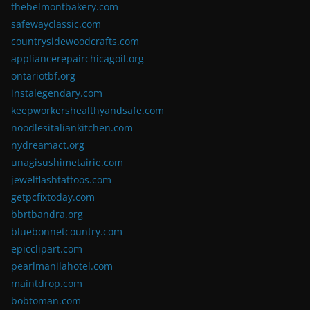
thebelmontbakery.com
safewayclassic.com
countrysidewoodcrafts.com
appliancerepairchicagoil.org
ontariotbf.org
instalegendary.com
keepworkershealthyandsafe.com
noodlesitaliankitchen.com
nydreamact.org
unagisushimetairie.com
jewelflashtattoos.com
getpcfixtoday.com
bbrtbandra.org
bluebonnetcountry.com
epicclipart.com
pearlmanilahotel.com
maintdrop.com
bobtoman.com