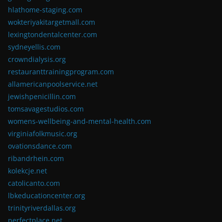
hlathome-staging.com
wokteriyakitargetmall.com
lexingtondentalcenter.com
sydneyellis.com
crowndialysis.org
restauranttrainingprogram.com
allamericanpoolservice.net
jewishpenicillin.com
tomsavagestudios.com
womens-wellbeing-and-mental-health.com
virginiafolkmusic.org
ovationsdance.com
ribandrhein.com
kolekcje.net
catolicanto.com
lbkeducationcenter.org
trinityriverdallas.org
perfectplace.net