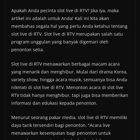
Apakah Anda pecinta slot live di RTV? Jika iya, maka
artikel ini adalah untuk Anda! Kali ini kita akan
membahas segala hal yang perlu Anda ketahui tentang
slot live di RTV. Slot live di RTV merupakan salah satu
program unggulan yang banyak digemari oleh
penonton setia.
Slot live di RTV menawarkan berbagai macam acara
yang menarik dan menghibur. Mulai dari drama Korea,
variety show, hingga acara musik, semuanya bisa Anda
nikmati di slot live di RTV. Menonton acara di slot live
RTV tidak hanya menghibur, tapi juga bisa memberikan
informasi dan edukasi kepada penonton.
Menurut seorang pakar media, slot live di RTV memiliki
daya tarik tersendiri bagi penonton. “Acara live
menawarkan kesempatan bagi penonton untuk