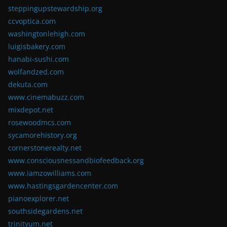
steppingupstewardship.org
ccvoptica.com
washingtonlehigh.com
luigisbakery.com
hanabi-sushi.com
wolfandzed.com
dekuta.com
www.cinemabuzz.com
mixdepot.net
rosewoodmcs.com
sycamorehistory.org
cornerstonerealty.net
www.consciousnessandbiofeedback.org
www.iamzowilliams.com
www.hastingsgardencenter.com
pianoexplorer.net
southsidegardens.net
trinityum.net