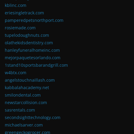
kblinc.com
eriesingletrack.com
pamperedpetsnorthport.com
rosiemade.com
tupelodoughnuts.com
olathekidsdentistry.com
hanleyfuneralhomeinc.com
mejorpaquetesorlando.com
1stand10sportsbarandgrill.com
w4btx.com
angelstouchnaillash.com
kabbalahacademy.net
smilondental.com
newstarcollision.com
sasrentals.com
secondsighttechnology.com
michaelsarver.com
greengeckogrocer.com