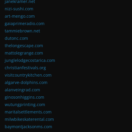
janekramer.net
nizi-sushi.com
art-mengo.com
gaiaprimeradio.com
tammiebrown.net
dutonc.com
thelongescape.com
mattolegrange.com
junglelodgecostarica.com
christianfestivals.org
visitcountrykitchen.com
algarve-dolphins.com
alanveingrad.com
ginosonhiggins.com
wutungprinting.com
maritalsettlements.com
milwbikeskaterental.com
baymontjacksonms.com