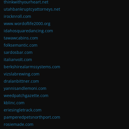
thinkwithyourheart.net
utahbankruptcyattorneys.net
irocknroll.com
www.wordoflife2000.org
idahosquaredancing.com
tawawcabins.com
folksemantic.com
sardosbar.com
italianvolt.com
berkshirealarmssystems.com
vizslabrewing.com
dralanbittner.com
yannisandlemoni.com
weedpatchgazette.com
kblinc.com
eriesingletrack.com
pamperedpetsnorthport.com
rosiemade.com