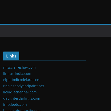
Links
missclaireshay.com
limras-india.com
elperiodicodelara.com
richiesbodyandpaint.net
licindiachennai.com
daughterdarlings.com
infodeets.com
hotsalsainteractive.com