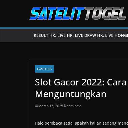
Skip
to
content
RESULT HK, LIVE HK, LIVE DRAW HK, LIVE HO
GAMBLING
Slot Gacor 2022: Car
Menguntungkan
March 16, 2025
adminthe
Halo pembaca setia, apakah kalian sedang menc