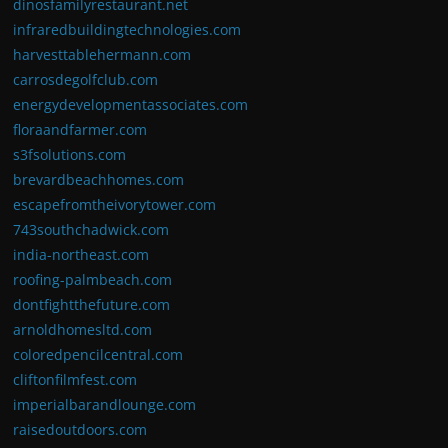
dinosfamilyrestaurant.net
infraredbuildingtechnologies.com
harvesttablehermann.com
carrosdegolfclub.com
energydevelopmentassociates.com
floraandfarmer.com
s3fsolutions.com
brevardbeachhomes.com
escapefromtheivorytower.com
743southchadwick.com
india-northeast.com
roofing-palmbeach.com
dontfightthefuture.com
arnoldhomesltd.com
coloredpencilcentral.com
cliftonfilmfest.com
imperialbarandlounge.com
raisedoutdoors.com