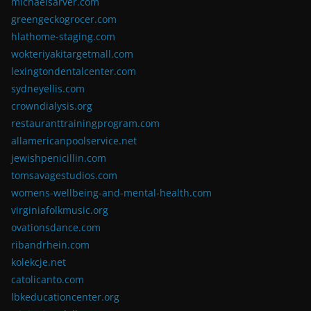
michaelsarver.com
greengeckogrocer.com
hlathome-staging.com
wokteriyakitargetmall.com
lexingtondentalcenter.com
sydneyellis.com
crowndialysis.org
restauranttrainingprogram.com
allamericanpoolservice.net
jewishpenicillin.com
tomsavagestudios.com
womens-wellbeing-and-mental-health.com
virginiafolkmusic.org
ovationsdance.com
ribandrhein.com
kolekcje.net
catolicanto.com
lbkeducationcenter.org