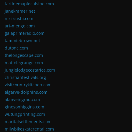
tartinemaplecuisine.com
janekramer.net
nizi-sushi.com
art-mengo.com
gaiaprimeradio.com
tammiebrown.net
dutonc.com
thelongescape.com
mattolegrange.com
junglelodgecostarica.com
christianfestivals.org
visitcountrykitchen.com
algarve-dolphins.com
alanveingrad.com
ginosonhiggins.com
wutungprinting.com
maritalsettlements.com
milwbikeskaterental.com