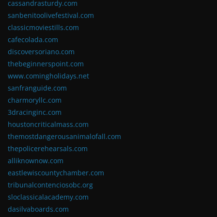
cassandrasturdy.com
sanbenitoolivefestival.com
classicmoviestills.com
cafecolada.com
discoversoriano.com
thebeginnerspoint.com
www.comingholidays.net
sanfranguide.com
charmoryllc.com
3dracinginc.com
houstoncriticalmass.com
themostdangerousanimalofall.com
thepolicerehearsals.com
alliknownow.com
eastlewiscountychamber.com
tribunalcontenciosobc.org
sloclassicalacademy.com
dasilvaboards.com