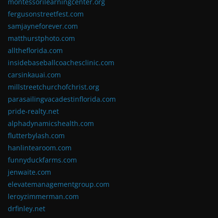
montessorilearningcenter.org
fergusonstreetfest.com
samjayneforever.com
matthurstphoto.com
alltheflorida.com
insidebaseballcoachesclinic.com
carsinkauai.com
millstreetchurchofchrist.org
parasailingvacadestinflorida.com
pride-realty.net
alphadynamicshealth.com
flutterbylash.com
hanlintearoom.com
funnyduckfarms.com
jenwaite.com
elevatemanagementgroup.com
leroyzimmerman.com
drfinley.net