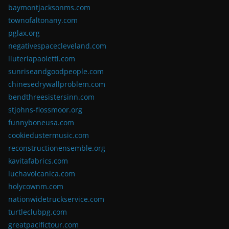
baymontjacksonms.com
townofaltonany.com
pglax.org
negativespacecleveland.com
liuteriapaoletti.com
sunriseandgoodpeople.com
chinesedrywallproblem.com
bendthreesistersinn.com
stjohns-flossmoor.org
funnyboneusa.com
cookiedustermusic.com
reconstructionensemble.org
kavitafabrics.com
luchavolcanica.com
holycownm.com
nationwidetruckservice.com
turtleclubpg.com
greatpacifictour.com