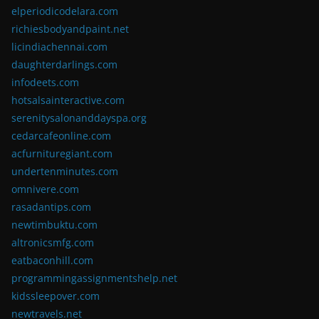
elperiodicodelara.com
richiesbodyandpaint.net
licindiachennai.com
daughterdarlings.com
infodeets.com
hotsalsainteractive.com
serenitysalonanddayspa.org
cedarcafeonline.com
acfurnituregiant.com
undertenminutes.com
omnivere.com
rasadantips.com
newtimbuktu.com
altronicsmfg.com
eatbaconhill.com
programmingassignmentshelp.net
kidssleepover.com
newtravels.net