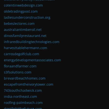
cotentinwebdesign.com
oldetradingpost.com
ladiesunderconstruction.org
bebeslectores.com
australiantimberoil.net
dinosfamilyrestaurant.net
infraredbuildingtechnologies.com
harvesttablehermann.com
carrosdegolfclub.com
energydevelopmentassociates.com
floraandfarmer.com
s3fsolutions.com
brevardbeachhomes.com
escapefromtheivorytower.com
743southchadwick.com
india-northeast.com
roofing-palmbeach.com
dontfightthefuture.com