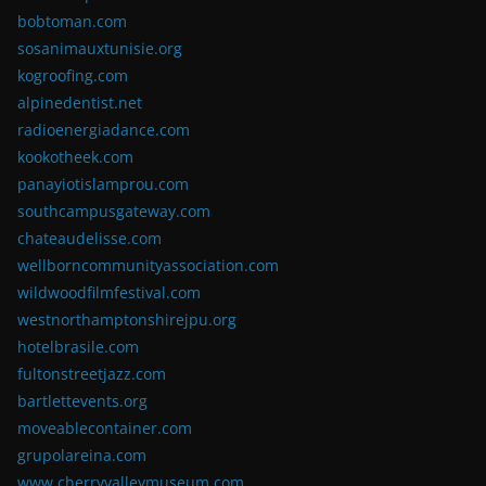
bobtoman.com
sosanimauxtunisie.org
kogroofing.com
alpinedentist.net
radioenergiadance.com
kookotheek.com
panayiotislamprou.com
southcampusgateway.com
chateaudelisse.com
wellborncommunityassociation.com
wildwoodfilmfestival.com
westnorthamptonshirejpu.org
hotelbrasile.com
fultonstreetjazz.com
bartlettevents.org
moveablecontainer.com
grupolareina.com
www.cherryvalleymuseum.com