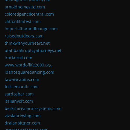
arnoldhomesltd.com
coloredpencilcentral.com
cliftonfilmfest.com
imperialbarandlounge.com
raisedoutdoors.com
thinkwithyourheart.net
utahbankruptcyattorneys.net
irocknroll.com
www.wordoflife2000.org
idahosquaredancing.com
tawawcabins.com
folksemantic.com
sardosbar.com
italianvolt.com
berkshirealarmssystems.com
vizslabrewing.com
dralanbittner.com