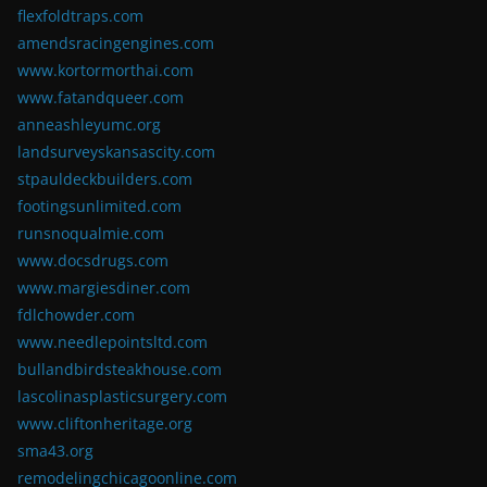
flexfoldtraps.com
amendsracingengines.com
www.kortormorthai.com
www.fatandqueer.com
anneashleyumc.org
landsurveyskansascity.com
stpauldeckbuilders.com
footingsunlimited.com
runsnoqualmie.com
www.docsdrugs.com
www.margiesdiner.com
fdlchowder.com
www.needlepointsltd.com
bullandbirdsteakhouse.com
lascolinasplasticsurgery.com
www.cliftonheritage.org
sma43.org
remodelingchicagoonline.com