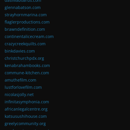
dasilvaboards.com
glennabatson.com
strayhornmarina.com
flaglerproductions.com
brawndefinition.com
continentalicecream.com
crazycreekquilts.com
binkdavies.com
christchurchpdx.org
kenabrahambooks.com
commune-kitchen.com
amuthefilm.com
lustforlovefilm.com
nicolasjolly.net
infinitasymphonia.com
africanlegalcentre.org
katsusushihouse.com
greelycommunity.org