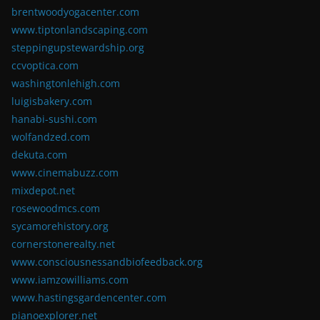
brentwoodyogacenter.com
www.tiptonlandscaping.com
steppingupstewardship.org
ccvoptica.com
washingtonlehigh.com
luigisbakery.com
hanabi-sushi.com
wolfandzed.com
dekuta.com
www.cinemabuzz.com
mixdepot.net
rosewoodmcs.com
sycamorehistory.org
cornerstonerealty.net
www.consciousnessandbiofeedback.org
www.iamzowilliams.com
www.hastingsgardencenter.com
pianoexplorer.net