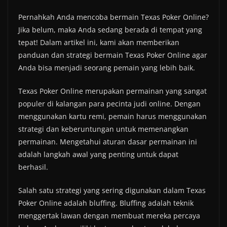
Pernahkah Anda mencoba bermain Texas Poker Online?
Jika belum, maka Anda sedang berada di tempat yang
tepat! Dalam artikel ini, kami akan memberikan
panduan dan strategi bermain Texas Poker Online agar
Anda bisa menjadi seorang pemain yang lebih baik.
Texas Poker Online merupakan permainan yang sangat
populer di kalangan para pecinta judi online. Dengan
menggunakan kartu remi, pemain harus menggunakan
strategi dan keberuntungan untuk memenangkan
permainan. Mengetahui aturan dasar permainan ini
adalah langkah awal yang penting untuk dapat
berhasil.
Salah satu strategi yang sering digunakan dalam Texas
Poker Online adalah bluffing. Bluffing adalah teknik
menggertak lawan dengan membuat mereka percaya