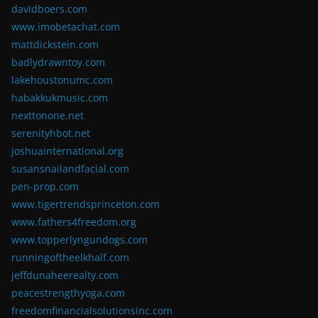
davidboers.com
www.imobetachat.com
mattdickstein.com
badlydrawntoy.com
lakehoustonumc.com
habakkukmusic.com
nexttonone.net
serenityhbot.net
joshuainternational.org
susansnailandfacial.com
pen-prop.com
www.tigertrendsprinceton.com
www.fathers4freedom.org
www.topperlyngundogs.com
runningoftheelkhalf.com
jeffdunaheerealty.com
peacestrengthyoga.com
freedomfinancialsolutionsinc.com