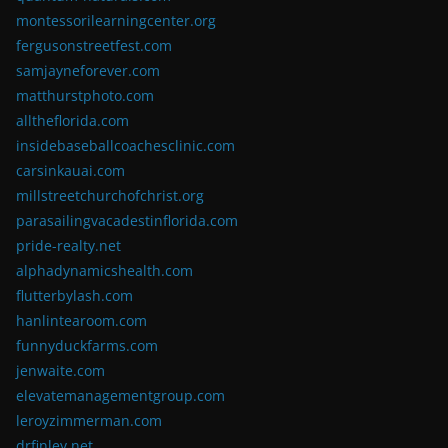
montessorilearningcenter.org
fergusonstreetfest.com
samjayneforever.com
matthurstphoto.com
alltheflorida.com
insidebaseballcoachesclinic.com
carsinkauai.com
millstreetchurchofchrist.org
parasailingvacadestinflorida.com
pride-realty.net
alphadynamicshealth.com
flutterbylash.com
hanlintearoom.com
funnyduckfarms.com
jenwaite.com
elevatemanagementgroup.com
leroyzimmerman.com
drfinley.net