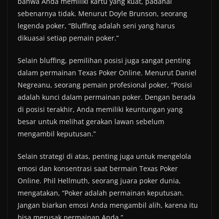
bahwa Anda memiliki kartu yang kuat, padahal
sebenarnya tidak. Menurut Doyle Brunson, seorang
legenda poker, “Bluffing adalah seni yang harus
dikuasai setiap pemain poker.”
Selain bluffing, pemilihan posisi juga sangat penting
dalam permainan Texas Poker Online. Menurut Daniel
Negreanu, seorang pemain profesional poker, “Posisi
adalah kunci dalam permainan poker. Dengan berada
di posisi terakhir, Anda memiliki keuntungan yang
besar untuk melihat gerakan lawan sebelum
mengambil keputusan.”
Selain strategi di atas, penting juga untuk mengelola
emosi dan konsentrasi saat bermain Texas Poker
Online. Phil Hellmuth, seorang juara poker dunia,
mengatakan, “Poker adalah permainan keputusan.
Jangan biarkan emosi Anda mengambil alih, karena itu
bisa merusak permainan Anda.”