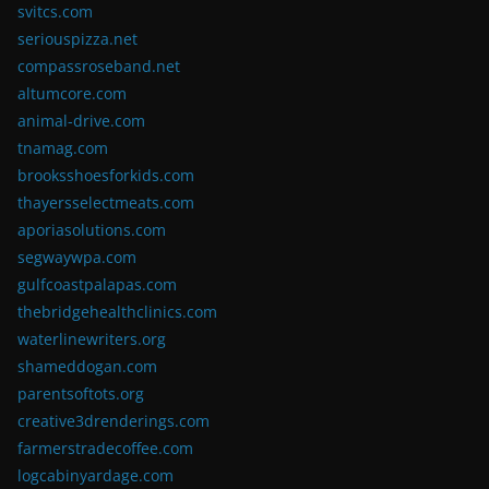
svitcs.com
seriouspizza.net
compassroseband.net
altumcore.com
animal-drive.com
tnamag.com
brooksshoesforkids.com
thayersselectmeats.com
aporiasolutions.com
segwaywpa.com
gulfcoastpalapas.com
thebridgehealthclinics.com
waterlinewriters.org
shameddogan.com
parentsoftots.org
creative3drenderings.com
farmerstradecoffee.com
logcabinyardage.com