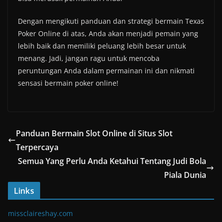
Dengan mengikuti panduan dan strategi bermain Texas
Poker Online di atas, Anda akan menjadi pemain yang
lebih baik dan memiliki peluang lebih besar untuk
menang. Jadi, jangan ragu untuk mencoba
peruntungan Anda dalam permainan ini dan nikmati
sensasi bermain poker online!
Panduan Bermain Slot Online di Situs Slot
Terpercaya
Semua Yang Perlu Anda Ketahui Tentang Judi Bola
Piala Dunia
Links
missclaireshay.com