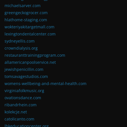
michaelsarver.com
greengeckogrocer.com
hlathome-staging.com
wokteriyakitargetmall.com
lexingtondentalcenter.com
sydneyellis.com
crowndialysis.org
restauranttrainingprogram.com
allamericanpoolservice.net
jewishpenicillin.com
tomsavagestudios.com
womens-wellbeing-and-mental-health.com
virginiafolkmusic.org
ovationsdance.com
ribandrhein.com
kolekcje.net
catolicanto.com
lbkeducationcenter.org