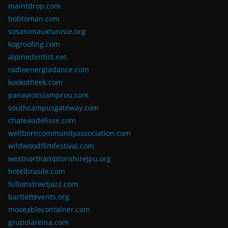
maintdrop.com
bobtoman.com
sosanimauxtunisie.org
kogroofing.com
alpinedentist.net
radioenergiadance.com
kookotheek.com
panayiotislamprou.com
southcampusgateway.com
chateaudelisse.com
wellborncommunityassociation.com
wildwoodfilmfestival.com
westnorthamptonshirejpu.org
hotelbrasile.com
fultonstreetjazz.com
bartlettevents.org
moveablecontainer.com
grupolareina.com