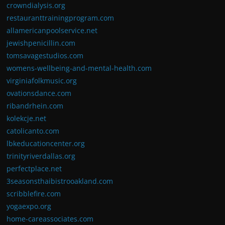
crowndialysis.org
restauranttrainingprogram.com
allamericanpoolservice.net
jewishpenicillin.com
tomsavagestudios.com
womens-wellbeing-and-mental-health.com
virginiafolkmusic.org
ovationsdance.com
ribandrhein.com
kolekcje.net
catolicanto.com
lbkeducationcenter.org
trinityriverdallas.org
perfectplace.net
3seasonsthaibistrooakland.com
scribblefire.com
yogaexpo.org
home-careassociates.com