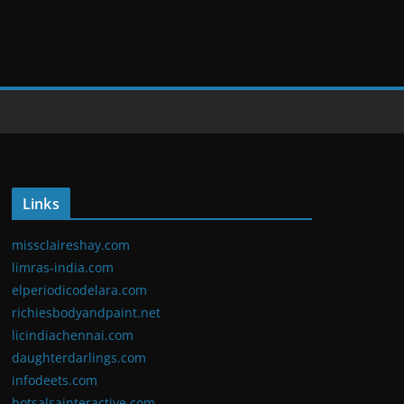
Links
missclaireshay.com
limras-india.com
elperiodicodelara.com
richiesbodyandpaint.net
licindiachennai.com
daughterdarlings.com
infodeets.com
hotsalsainteractive.com