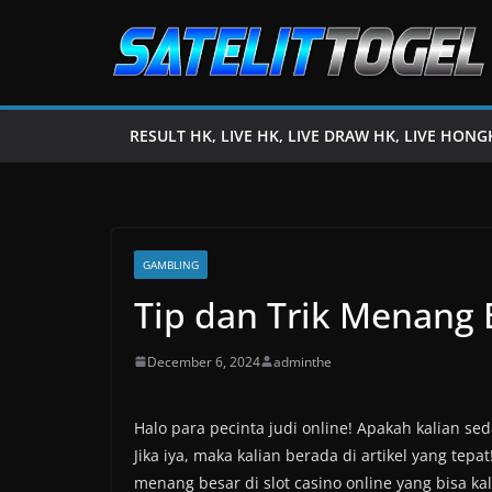
Skip
to
content
RESULT HK, LIVE HK, LIVE DRAW HK, LIVE HO
GAMBLING
Tip dan Trik Menang B
December 6, 2024
adminthe
Halo para pecinta judi online! Apakah kalian se
Jika iya, maka kalian berada di artikel yang tepa
menang besar di slot casino online yang bisa kal