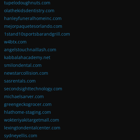
tupelodoughnuts.com
olathekidsdentistry.com
hanleyfuneralhomeinc.com
mejorpaquetesorlando.com
1stand10sportsbarandgrill.com
w4btx.com
angelstouchnaillash.com
kabbalahacademy.net
smilondental.com
newstarcollision.com
sasrentals.com
secondsighttechnology.com
michaelsarver.com
greengeckogrocer.com
hlathome-staging.com
wokteriyakitargetmall.com
lexingtondentalcenter.com
sydneyellis.com