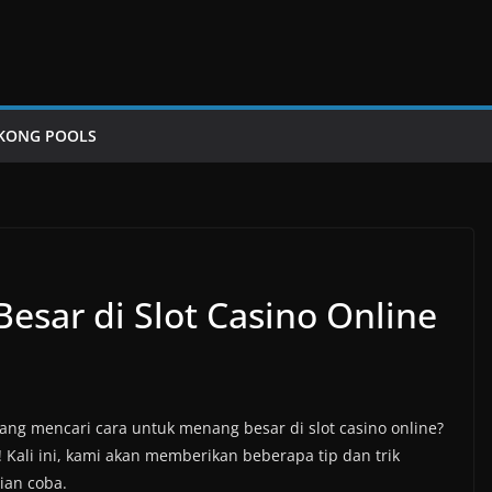
NGKONG POOLS
esar di Slot Casino Online
dang mencari cara untuk menang besar di slot casino online?
t! Kali ini, kami akan memberikan beberapa tip dan trik
ian coba.