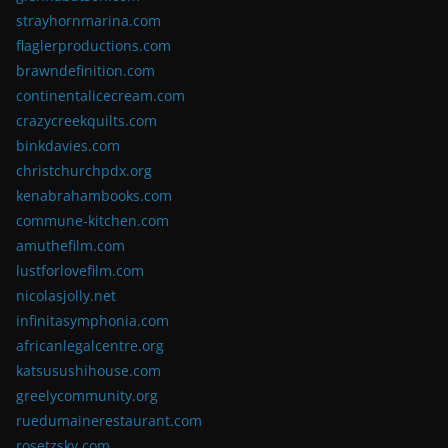
strayhornmarina.com
flaglerproductions.com
brawndefinition.com
continentalicecream.com
crazycreekquilts.com
binkdavies.com
christchurchpdx.org
kenabrahambooks.com
commune-kitchen.com
amuthefilm.com
lustforlovefilm.com
nicolasjolly.net
infinitasymphonia.com
africanlegalcentre.org
katsusushihouse.com
greelycommunity.org
ruedumainerestaurant.com
rosetzsky.com