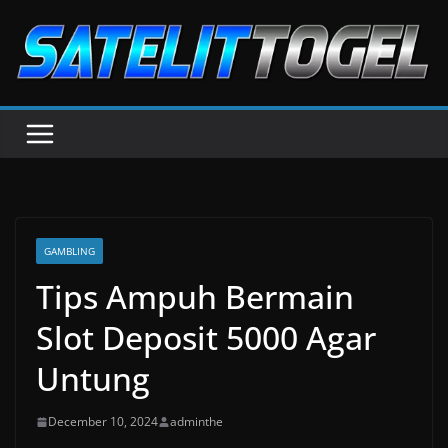
Skip
to
content
GAMBLING
Tips Ampuh Bermain
Slot Deposit 5000 Agar
Untung
December 10, 2024
adminthe