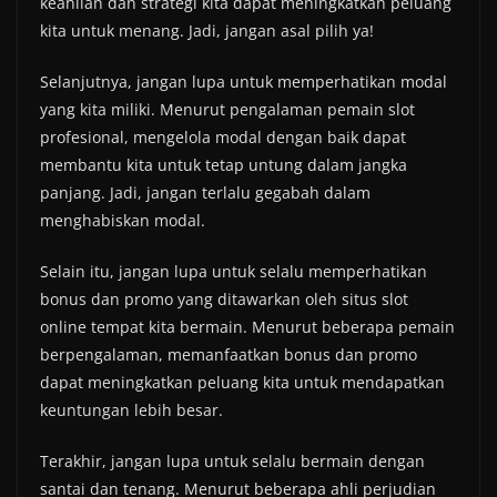
keahlian dan strategi kita dapat meningkatkan peluang
kita untuk menang. Jadi, jangan asal pilih ya!
Selanjutnya, jangan lupa untuk memperhatikan modal
yang kita miliki. Menurut pengalaman pemain slot
profesional, mengelola modal dengan baik dapat
membantu kita untuk tetap untung dalam jangka
panjang. Jadi, jangan terlalu gegabah dalam
menghabiskan modal.
Selain itu, jangan lupa untuk selalu memperhatikan
bonus dan promo yang ditawarkan oleh situs slot
online tempat kita bermain. Menurut beberapa pemain
berpengalaman, memanfaatkan bonus dan promo
dapat meningkatkan peluang kita untuk mendapatkan
keuntungan lebih besar.
Terakhir, jangan lupa untuk selalu bermain dengan
santai dan tenang. Menurut beberapa ahli perjudian