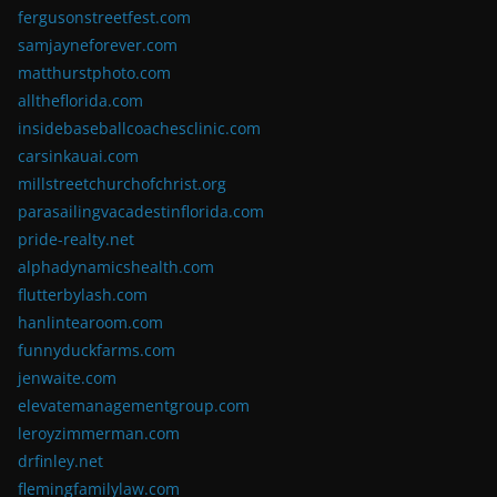
fergusonstreetfest.com
samjayneforever.com
matthurstphoto.com
alltheflorida.com
insidebaseballcoachesclinic.com
carsinkauai.com
millstreetchurchofchrist.org
parasailingvacadestinflorida.com
pride-realty.net
alphadynamicshealth.com
flutterbylash.com
hanlintearoom.com
funnyduckfarms.com
jenwaite.com
elevatemanagementgroup.com
leroyzimmerman.com
drfinley.net
flemingfamilylaw.com