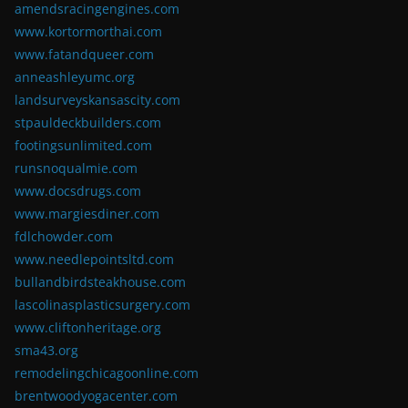
amendsracingengines.com
www.kortormorthai.com
www.fatandqueer.com
anneashleyumc.org
landsurveyskansascity.com
stpauldeckbuilders.com
footingsunlimited.com
runsnoqualmie.com
www.docsdrugs.com
www.margiesdiner.com
fdlchowder.com
www.needlepointsltd.com
bullandbirdsteakhouse.com
lascolinasplasticsurgery.com
www.cliftonheritage.org
sma43.org
remodelingchicagoonline.com
brentwoodyogacenter.com