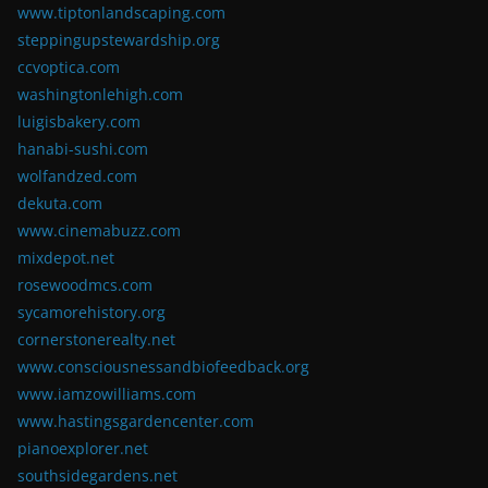
www.tiptonlandscaping.com
steppingupstewardship.org
ccvoptica.com
washingtonlehigh.com
luigisbakery.com
hanabi-sushi.com
wolfandzed.com
dekuta.com
www.cinemabuzz.com
mixdepot.net
rosewoodmcs.com
sycamorehistory.org
cornerstonerealty.net
www.consciousnessandbiofeedback.org
www.iamzowilliams.com
www.hastingsgardencenter.com
pianoexplorer.net
southsidegardens.net