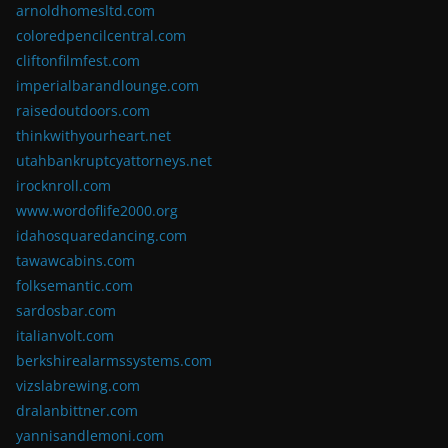
arnoldhomesltd.com
coloredpencilcentral.com
cliftonfilmfest.com
imperialbarandlounge.com
raisedoutdoors.com
thinkwithyourheart.net
utahbankruptcyattorneys.net
irocknroll.com
www.wordoflife2000.org
idahosquaredancing.com
tawawcabins.com
folksemantic.com
sardosbar.com
italianvolt.com
berkshirealarmssystems.com
vizslabrewing.com
dralanbittner.com
yannisandlemoni.com