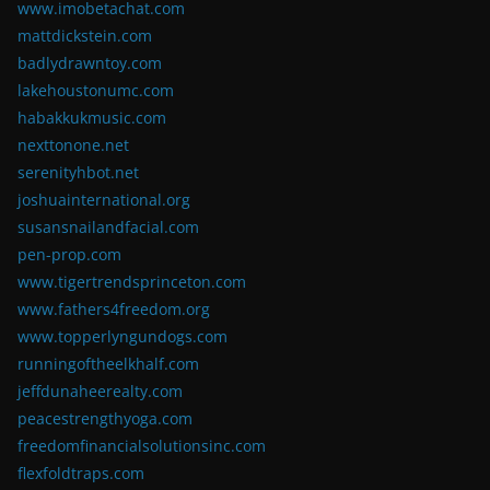
www.imobetachat.com
mattdickstein.com
badlydrawntoy.com
lakehoustonumc.com
habakkukmusic.com
nexttonone.net
serenityhbot.net
joshuainternational.org
susansnailandfacial.com
pen-prop.com
www.tigertrendsprinceton.com
www.fathers4freedom.org
www.topperlyngundogs.com
runningoftheelkhalf.com
jeffdunaheerealty.com
peacestrengthyoga.com
freedomfinancialsolutionsinc.com
flexfoldtraps.com