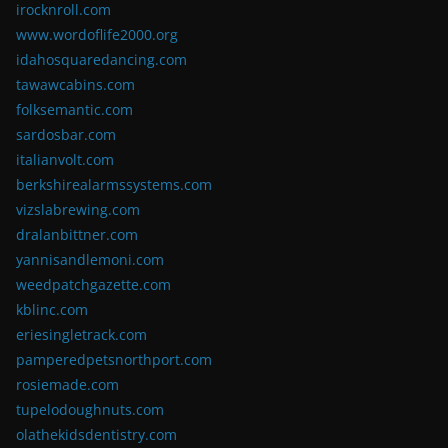
irocknroll.com
www.wordoflife2000.org
idahosquaredancing.com
tawawcabins.com
folksemantic.com
sardosbar.com
italianvolt.com
berkshirealarmssystems.com
vizslabrewing.com
dralanbittner.com
yannisandlemoni.com
weedpatchgazette.com
kblinc.com
eriesingletrack.com
pamperedpetsnorthport.com
rosiemade.com
tupelodoughnuts.com
olathekidsdentistry.com