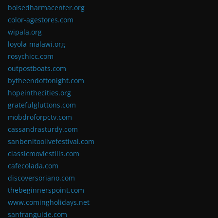
boisedharmacenter.org
color-agestores.com
wipala.org
loyola-malawi.org
rosychicc.com
outpostboats.com
bytheendoftonight.com
hopeinthecities.org
gratefulgluttons.com
mobdroforpctv.com
cassandrasturdy.com
sanbenitoolivefestival.com
classicmoviestills.com
cafecolada.com
discoversoriano.com
thebeginnerspoint.com
www.comingholidays.net
sanfranguide.com