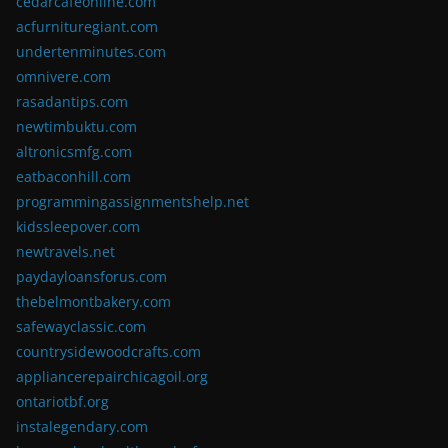
cedarcafeonline.com
acfurnituregiant.com
undertenminutes.com
omnivere.com
rasadantips.com
newtimbuktu.com
altronicsmfg.com
eatbaconhill.com
programmingassignmentshelp.net
kidssleepover.com
newtravels.net
paydayloansforus.com
thebelmontbakery.com
safewayclassic.com
countrysidewoodcrafts.com
appliancerepairchicagoil.org
ontariotbf.org
instalegendary.com