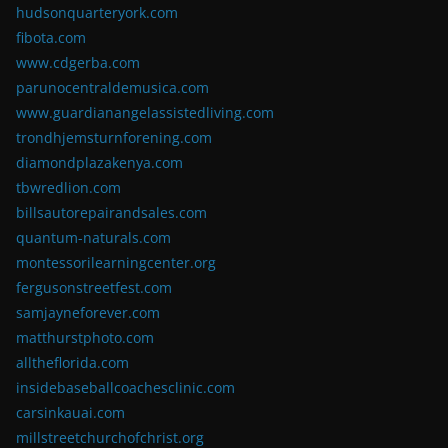
hudsonquarteryork.com
fibota.com
www.cdgerba.com
parunocentraldemusica.com
www.guardianangelassistedliving.com
trondhjemsturnforening.com
diamondplazakenya.com
tbwredlion.com
billsautorepairandsales.com
quantum-naturals.com
montessorilearningcenter.org
fergusonstreetfest.com
samjayneforever.com
matthurstphoto.com
alltheflorida.com
insidebaseballcoachesclinic.com
carsinkauai.com
millstreetchurchofchrist.org