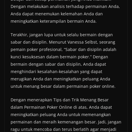
Dengan melakukan analisis terhadap permainan Anda,
Anda dapat menemukan kelemahan Anda dan
meningkatkan keterampilan bermain Anda.
Terakhir, jangan lupa untuk selalu bermain dengan
sabar dan disiplin. Menurut Vanessa Selbst, seorang
pemain poker profesional, “Sabar dan disiplin adalah
kunci kesuksesan dalam bermain poker.” Dengan
bermain dengan sabar dan disiplin, Anda dapat
menghindari kesalahan-kesalahan yang dapat
merugikan Anda dan meningkatkan peluang Anda
untuk menang besar dalam permainan poker online.
Dengan menerapkan Tips dan Trik Menang Besar
dalam Permainan Poker Online di atas, Anda dapat
meningkatkan peluang Anda untuk memenangkan
permainan dan meraih kemenangan besar. Jadi, jangan
ragu untuk mencoba dan terus berlatih agar menjadi