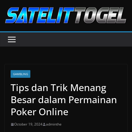
Skip
to
content
GAMBLING
Tips dan Trik Menang
Besar dalam Permainan
Poker Online
October 19, 2024
adminthe