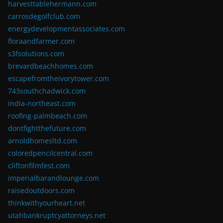
harvesttablehermann.com
carrosdegolfclub.com
energydevelopmentassociates.com
floraandfarmer.com
s3fsolutions.com
brevardbeachhomes.com
escapefromtheivorytower.com
743southchadwick.com
india-northeast.com
roofing-palmbeach.com
dontfightthefuture.com
arnoldhomesltd.com
coloredpencilcentral.com
cliftonfilmfest.com
imperialbarandlounge.com
raisedoutdoors.com
thinkwithyourheart.net
utahbankruptcyattorneys.net