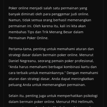
Poker online menjadi salah satu permainan yang
banyak diminati oleh para penggemar judi online.
Namun, tidak semua orang berhasil memenangkan
permainan ini. Oleh karena itu, kali ini kita akan
membahas Tips dan Trik Menang Besar dalam
Permainan Poker Online.
Pertama-tama, penting untuk memahami aturan dan
strategi dasar dalam bermain poker online. Menurut
Daniel Negreanu, seorang pemain poker profesional,
“Anda harus memahami berbagai kombinasi kartu dan
cara terbaik untuk memainkannya.” Dengan memahami
aturan dan strategi dasar, Anda dapat meningkatkan
peluang Anda untuk memenangkan permainan.
Selain itu, penting juga untuk memperhatikan psikologi
dalam bermain poker online. Menurut Phil Hellmuth,