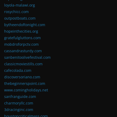
loyola-malawi.org
rosychicc.com
outpostboats.com
bytheendoftonight.com
hopeinthecities.org
gratefulgluttons.com
mobdroforpctv.com
cassandrasturdy.com
sanbenitoolivefestival.com
classicmoviestills.com
cafecolada.com
discoversoriano.com
thebeginnerspoint.com
www.comingholidays.net
sanfranguide.com
charmoryllc.com
3dracinginc.com
houstoncriticalmass.com