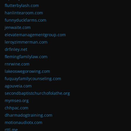
flutterbylash.com
hanlintearoom.com
funnyduckfarms.com
jenwaite.com
elevatemanagementgroup.com
leroyzimmerman.com
drfinley.net
flemingfamilylaw.com
rnrwine.com
lakeoswegorowing.com
fuquayfamilycounseling.com
agouveia.com
secondbaptistchurchofolathe.org
mymseo.org
chhpac.com
dharmadogtraining.com
motionaudiotx.com
rttl.me