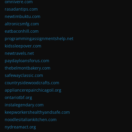
omnivere.com
rasadantips.com
newtimbuktu.com
altronicsmfg.com
eatbaconhill.com
programmingassignmentshelp.net
kidssleepover.com
newtravels.net
paydayloansforus.com
thebelmontbakery.com
safewayclassic.com
countrysidewoodcrafts.com
appliancerepairchicagoil.org
ontariotbf.org
instalegendary.com
keepworkershealthyandsafe.com
noodlesitaliankitchen.com
nydreamact.org