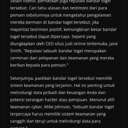
Selain lisensi, perhatikan juga reputasi bandar togel
tersebut. Cari tahu ulasan dan testimoni dari para
pemain sebelumnya untuk mengetahui pengalaman
mereka bermain di bandar togel tersebut. Jika
mayoritas testimoni positif, kemungkinan besar bandar
togel tersebut dapat dipercaya. Seperti yang
diungkapkan oleh CEO situs judi online terkemuka, Jane
Smith, “Reputasi sebuah bandar togel merupakan
cerminan dari pelayanan dan keamanan yang mereka
berikan kepada para pemain.”
Selanjutnya, pastikan bandar togel tersebut memiliki
sistem keamanan yang terjamin. Hal ini penting untuk
melindungi data pribadi dan keuangan Anda dari
potensi serangan hacker atau penipuan. Menurut ahli
keamanan cyber, Mike Johnson, “Sebuah bandar togel
terpercaya harus memiliki sistem keamanan yang
canggih dan teruji untuk melindungi data para