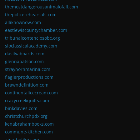
themostdangerousanimalofall.com
thepolicerehearsals.com
alliknownow.com
eastlewiscountychamber.com
tribunalcontenciosobc.org
sloclassicalacademy.com
dasilvaboards.com
glennabatson.com
strayhornmarina.com
flaglerproductions.com
brawndefinition.com
continentalicecream.com
crazycreekquilts.com
binkdavies.com
christchurchpdx.org
kenabrahambooks.com
commune-kitchen.com
amuthefilm.com