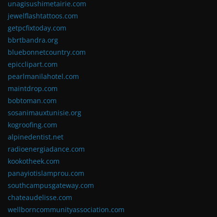
unagisushimetairie.com
jewelflashtattoos.com
getpcfixtoday.com
bbrtbandra.org
bluebonnetcountry.com
epicclipart.com
pearlmanilahotel.com
maintdrop.com
bobtoman.com
sosanimauxtunisie.org
kogroofing.com
alpinedentist.net
radioenergiadance.com
kookotheek.com
panayiotislamprou.com
southcampusgateway.com
chateaudelisse.com
wellborncommunityassociation.com