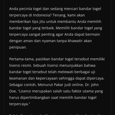
Anda pecinta togel dan sedang mencari bandar togel
terpercaya di Indonesia? Tenang, kami akan
memberikan tips jitu untuk membantu Anda memilih
bandar togel yang terbaik. Memilih bandar togel yang
terpercaya sangat penting agar Anda dapat bermain
dengan aman dan nyaman tanpa khawatir akan
penipuan.
Pertama-tama, pastikan bandar togel tersebut memiliki
lisensi resmi. Sebuah lisensi menunjukkan bahwa
bandar togel tersebut telah melewati berbagai uji
keamanan dan kepercayaan sehingga dapat dipercaya.
Sebagai contoh, Menurut Pakar judi online, Dr. John
Doe, “Lisensi merupakan salah satu faktor utama yang
harus dipertimbangkan saat memilih bandar togel
terpercaya.”