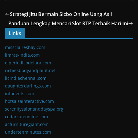
Strategi Jitu Bermain Sicbo Online Uang Asli
Panduan Lengkap Mencari Slot RTP Terbaik Hari Ini
Links
missclaireshay.com
limras-india.com
elperiodicodelara.com
richiesbodyandpaint.net
licindiachennai.com
daughterdarlings.com
infodeets.com
hotsalsainteractive.com
serenitysalonanddayspa.org
cedarcafeonline.com
acfurnituregiant.com
undertenminutes.com