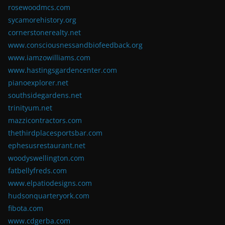
rosewoodmcs.com
sycamorehistory.org
cornerstonerealty.net
www.consciousnessandbiofeedback.org
www.iamzowilliams.com
www.hastingsgardencenter.com
pianoexplorer.net
southsidegardens.net
trinityum.net
mazzicontractors.com
thethirdplacesportsbar.com
ephesusrestaurant.net
woodyswellington.com
fatbellyfreds.com
www.elpatiodesigns.com
hudsonquarteryork.com
fibota.com
www.cdgerba.com