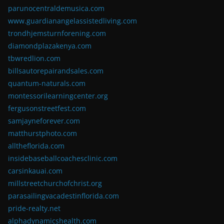
parunocentraldemusica.com
www.guardianangelassistedliving.com
trondhjemsturnforening.com
diamondplazakenya.com
tbwredlion.com
billsautorepairandsales.com
quantum-naturals.com
montessorilearningcenter.org
fergusonstreetfest.com
samjayneforever.com
matthurstphoto.com
alltheflorida.com
insidebaseballcoachesclinic.com
carsinkauai.com
millstreetchurchofchrist.org
parasailingvacadestinflorida.com
pride-realty.net
alphadynamicshealth.com