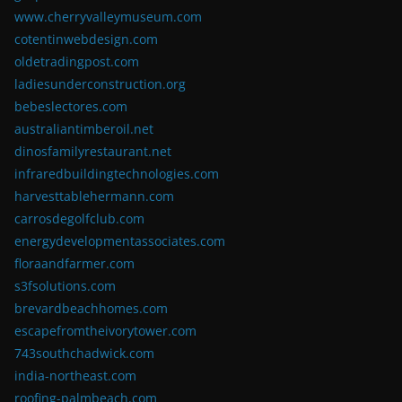
www.cherryvalleymuseum.com
cotentinwebdesign.com
oldetradingpost.com
ladiesunderconstruction.org
bebeslectores.com
australiantimberoil.net
dinosfamilyrestaurant.net
infraredbuildingtechnologies.com
harvesttablehermann.com
carrosdegolfclub.com
energydevelopmentassociates.com
floraandfarmer.com
s3fsolutions.com
brevardbeachhomes.com
escapefromtheivorytower.com
743southchadwick.com
india-northeast.com
roofing-palmbeach.com