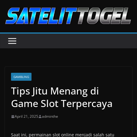
Skip
to
content
GAMBLING
Tips Jitu Menang di
Game Slot Terpercaya
April 21, 2025
adminthe
Saat ini, permainan slot online menjadi salah satu