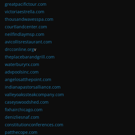
greatpacifictour.com
victoriaestrella.com
thousandwavesspa.com
courtlandcenter.com
neilfindlaymsp.com
avicollisrestaurant.com
drcconline.org
v
theplacebarandgrill.com
waterburyrx.com
advpoolsinc.com
angelosatthepoint.com
indianapastorsalliance.com
valleyoakssteakcompany.com
caseyswoodshed.com
fixhairchicago.com
denizliesnaf.com
constitutionconferences.com
patthecope.com