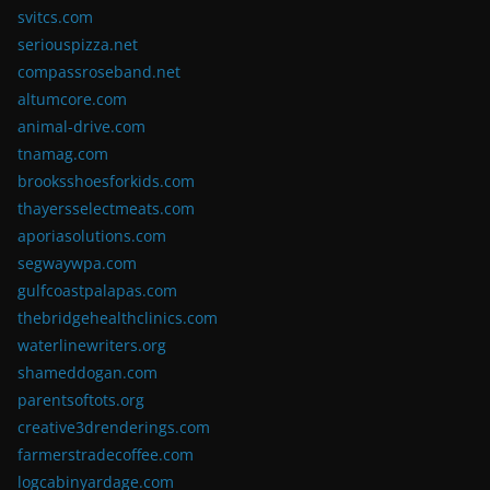
svitcs.com
seriouspizza.net
compassroseband.net
altumcore.com
animal-drive.com
tnamag.com
brooksshoesforkids.com
thayersselectmeats.com
aporiasolutions.com
segwaywpa.com
gulfcoastpalapas.com
thebridgehealthclinics.com
waterlinewriters.org
shameddogan.com
parentsoftots.org
creative3drenderings.com
farmerstradecoffee.com
logcabinyardage.com