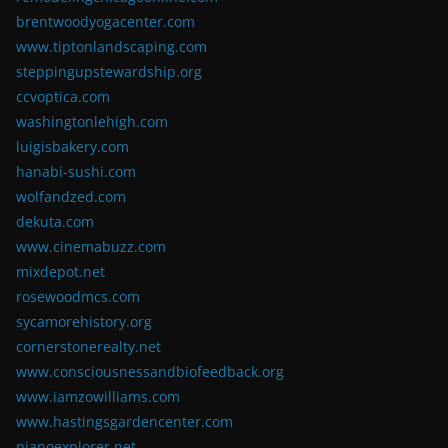
brentwoodyogacenter.com
www.tiptonlandscaping.com
steppingupstewardship.org
ccvoptica.com
washingtonlehigh.com
luigisbakery.com
hanabi-sushi.com
wolfandzed.com
dekuta.com
www.cinemabuzz.com
mixdepot.net
rosewoodmcs.com
sycamorehistory.org
cornerstonerealty.net
www.consciousnessandbiofeedback.org
www.iamzowilliams.com
www.hastingsgardencenter.com
pianoexplorer.net