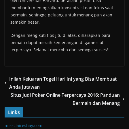
oleh Universitas Harvard, perasaan positif bisa
membantu meningkatkan konsentrasi dan fokus saat
bermain, sehingga peluang untuk menang pun akan
semakin besar.
Dengan mengikuti tips jitu di atas, diharapkan para
pemain dapat meraih kemenangan di game slot
terpercaya. Selamat mencoba dan semoga sukses!
Inilah Keluaran Togel Hari Ini yang Bisa Membuat
Anda Jutawan
Situs Judi Poker Online Terpercaya 2016: Panduan
Bermain dan Menang
Links
missclaireshay.com