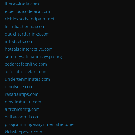
limras-india.com
elperiodicodelara.com
richiesbodyandpaint.net
licindiachennai.com
daughterdarlings.com
infodeets.com
hotsalsainteractive.com
serenitysalonanddayspa.org
cedarcafeonline.com
acfurnituregiant.com
undertenminutes.com
omnivere.com
rasadantips.com
newtimbuktu.com
altronicsmfg.com
eatbaconhill.com
programmingassignmentshelp.net
kidssleepover.com