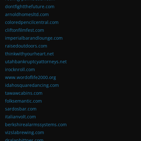
dontfightthefuture.com
arnoldhomesltd.com
coloredpencilcentral.com
cliftonfilmfest.com
imperialbarandlounge.com
raisedoutdoors.com
thinkwithyourheart.net
utahbankruptcyattorneys.net
irocknroll.com
www.wordoflife2000.org
idahosquaredancing.com
tawawcabins.com
folksemantic.com
sardosbar.com
italianvolt.com
berkshirealarmssystems.com
vizslabrewing.com
dralanbittner.com