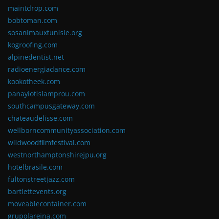
maintdrop.com
bobtoman.com
sosanimauxtunisie.org
kogroofing.com
alpinedentist.net
radioenergiadance.com
kookotheek.com
panayiotislamprou.com
southcampusgateway.com
chateaudelisse.com
wellborncommunityassociation.com
wildwoodfilmfestival.com
westnorthamptonshirejpu.org
hotelbrasile.com
fultonstreetjazz.com
bartlettevents.org
moveablecontainer.com
grupolareina.com