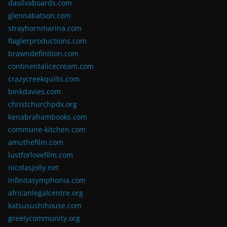
dasilvaboards.com
glennabatson.com
strayhornmarina.com
flaglerproductions.com
brawndefinition.com
continentalicecream.com
crazycreekquilts.com
binkdavies.com
christchurchpdx.org
kenabrahambooks.com
commune-kitchen.com
amuthefilm.com
lustforlovefilm.com
nicolasjolly.net
infinitasymphonia.com
africanlegalcentre.org
katsusushihouse.com
greelycommunity.org