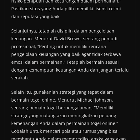
risiko penipuan dan kecurangan dalam permainan.”
Pastikan situs yang Anda pilih memiliki lisensi resmi
dan reputasi yang baik.
Selanjutnya, tetaplah disiplin dalam pengelolaan
keuangan. Menurut David Brown, seorang penjudi
profesional, “Penting untuk memiliki rencana
pengelolaan keuangan yang baik agar tidak terbawa
emosi dalam permainan.” Tetaplah bermain sesuai
dengan kemampuan keuangan Anda dan jangan terlalu
serakah.
Selain itu, gunakanlah strategi yang tepat dalam
bermain togel online. Menurut Michael Johnson,
seorang pemain togel berpengalaman, “Memiliki
strategi yang matang akan meningkatkan peluang
kemenangan Anda dalam permainan togel online.”
Cobalah untuk mencari pola atau rumus yang bisa
membantu Anda dalam memprediksi angka yang akan