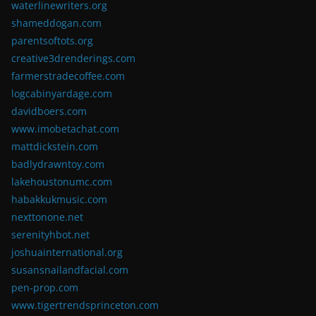
waterlinewriters.org
shameddogan.com
parentsoftots.org
creative3drenderings.com
farmerstradecoffee.com
logcabinyardage.com
davidboers.com
www.imobetachat.com
mattdickstein.com
badlydrawntoy.com
lakehoustonumc.com
habakkukmusic.com
nexttonone.net
serenityhbot.net
joshuainternational.org
susansnailandfacial.com
pen-prop.com
www.tigertrendsprinceton.com