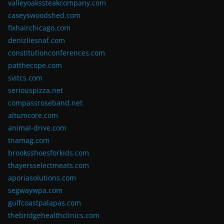
valleyoakssteakcompany.com
caseyswoodshed.com
fixhairchicago.com
denizliesnaf.com
constitutionconferences.com
patthecope.com
svitcs.com
seriouspizza.net
compassroseband.net
altumcore.com
animal-drive.com
tnamag.com
brooksshoesforkids.com
thayersselectmeats.com
aporiasolutions.com
segwaywpa.com
gulfcoastpalapas.com
thebridgehealthclinics.com