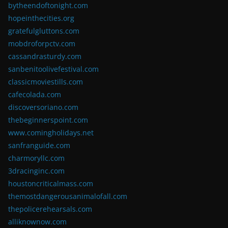
bytheendoftonight.com
hopeinthecities.org
gratefulgluttons.com
mobdroforpctv.com
cassandrasturdy.com
sanbenitoolivefestival.com
classicmoviestills.com
cafecolada.com
discoversoriano.com
thebeginnerspoint.com
www.comingholidays.net
sanfranguide.com
charmoryllc.com
3dracinginc.com
houstoncriticalmass.com
themostdangerousanimalofall.com
thepolicerehearsals.com
alliknownow.com