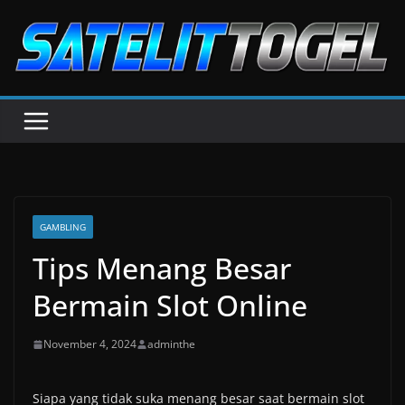
Skip
to
content
GAMBLING
Tips Menang Besar
Bermain Slot Online
November 4, 2024
adminthe
Siapa yang tidak suka menang besar saat bermain slot