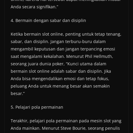
Anda secara signifikan.”
4. Bermain dengan sabar dan disiplin
Ketika bermain slot online, penting untuk tetap tenang,
sabar, dan disiplin. Jangan terburu-buru dalam
mengambil keputusan dan jangan terpancing emosi
saat mengalami kekalahan. Menurut Phil Hellmuth,
seorang juara dunia poker, “Kunci utama dalam
bermain slot online adalah sabar dan disiplin. Jika
Anda bisa mengendalikan emosi dan tetap fokus,
peluang Anda untuk menang besar akan semakin
besar.”
5. Pelajari pola permainan
Terakhir, pelajari pola permainan pada mesin slot yang
Anda mainkan. Menurut Steve Bourie, seorang penulis