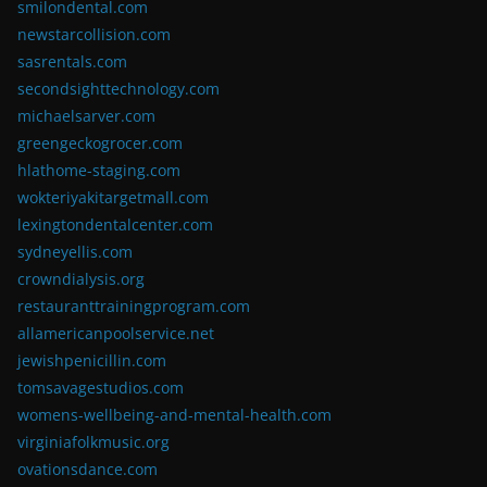
smilondental.com
newstarcollision.com
sasrentals.com
secondsighttechnology.com
michaelsarver.com
greengeckogrocer.com
hlathome-staging.com
wokteriyakitargetmall.com
lexingtondentalcenter.com
sydneyellis.com
crowndialysis.org
restauranttrainingprogram.com
allamericanpoolservice.net
jewishpenicillin.com
tomsavagestudios.com
womens-wellbeing-and-mental-health.com
virginiafolkmusic.org
ovationsdance.com