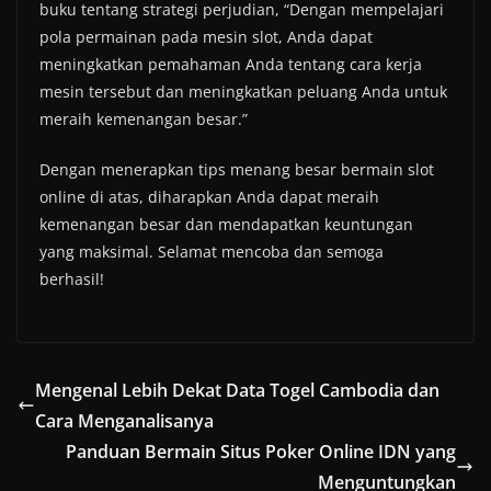
buku tentang strategi perjudian, “Dengan mempelajari
pola permainan pada mesin slot, Anda dapat
meningkatkan pemahaman Anda tentang cara kerja
mesin tersebut dan meningkatkan peluang Anda untuk
meraih kemenangan besar.”
Dengan menerapkan tips menang besar bermain slot
online di atas, diharapkan Anda dapat meraih
kemenangan besar dan mendapatkan keuntungan
yang maksimal. Selamat mencoba dan semoga
berhasil!
Mengenal Lebih Dekat Data Togel Cambodia dan
Cara Menganalisanya
Panduan Bermain Situs Poker Online IDN yang
Menguntungkan