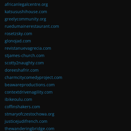
africanlegalcentre.org
katsusushihouse.com
greelycommunity.org
ruedumainerestaurant.com
rosetzsky.com
glonojad.com
revistanuevagrecia.com
stjames-church.com
scotty2naughty.com
doreeshafrir.com
charmcitycomedyproject.com
beawareproductions.com
contextdrivenagility.com
ibikeoulu.com
coffinshakers.com
stmaryofczestochowa.org
justicejudifrench.com
thewanderingbridge.com