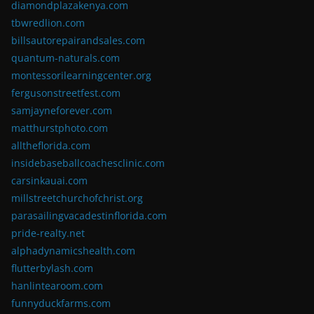
diamondplazakenya.com
tbwredlion.com
billsautorepairandsales.com
quantum-naturals.com
montessorilearningcenter.org
fergusonstreetfest.com
samjayneforever.com
matthurstphoto.com
alltheflorida.com
insidebaseballcoachesclinic.com
carsinkauai.com
millstreetchurchofchrist.org
parasailingvacadestinflorida.com
pride-realty.net
alphadynamicshealth.com
flutterbylash.com
hanlintearoom.com
funnyduckfarms.com