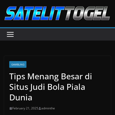
Skip
to
content
GAMBLING
Tips Menang Besar di
Situs Judi Bola Piala
Dunia
February 21, 2025
adminthe