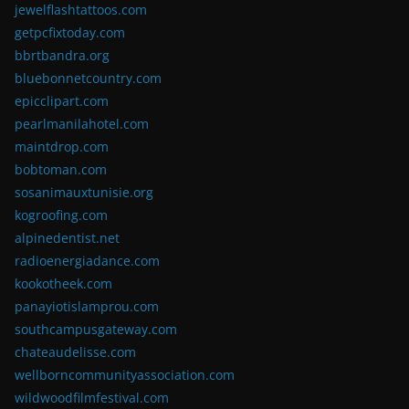
jewelflashtattoos.com
getpcfixtoday.com
bbrtbandra.org
bluebonnetcountry.com
epicclipart.com
pearlmanilahotel.com
maintdrop.com
bobtoman.com
sosanimauxtunisie.org
kogroofing.com
alpinedentist.net
radioenergiadance.com
kookotheek.com
panayiotislamprou.com
southcampusgateway.com
chateaudelisse.com
wellborncommunityassociation.com
wildwoodfilmfestival.com