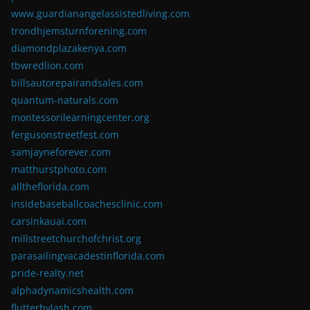
www.guardianangelassistedliving.com
trondhjemsturnforening.com
diamondplazakenya.com
tbwredlion.com
billsautorepairandsales.com
quantum-naturals.com
montessorilearningcenter.org
fergusonstreetfest.com
samjayneforever.com
matthurstphoto.com
alltheflorida.com
insidebaseballcoachesclinic.com
carsinkauai.com
millstreetchurchofchrist.org
parasailingvacadestinflorida.com
pride-realty.net
alphadynamicshealth.com
flutterbylash.com