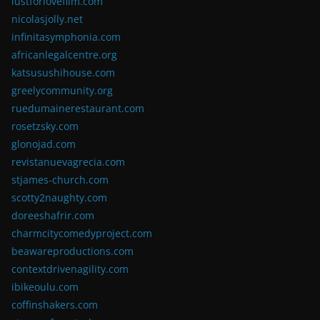
lustforlovefilm.com
nicolasjolly.net
infinitasymphonia.com
africanlegalcentre.org
katsusushihouse.com
greelycommunity.org
ruedumainerestaurant.com
rosetzsky.com
glonojad.com
revistanuevagrecia.com
stjames-church.com
scotty2naughty.com
doreeshafrir.com
charmcitycomedyproject.com
beawareproductions.com
contextdrivenagility.com
ibikeoulu.com
coffinshakers.com