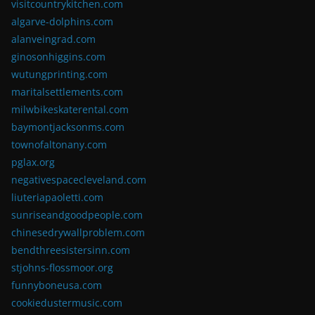
visitcountrykitchen.com
algarve-dolphins.com
alanveingrad.com
ginosonhiggins.com
wutungprinting.com
maritalsettlements.com
milwbikeskaterental.com
baymontjacksonms.com
townofaltonany.com
pglax.org
negativespacecleveland.com
liuteriapaoletti.com
sunriseandgoodpeople.com
chinesedrywallproblem.com
bendthreesistersinn.com
stjohns-flossmoor.org
funnyboneusa.com
cookiedustermusic.com