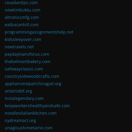
rasadantips.com
newtimbuktu.com
altronicsmfg.com
eatbaconhill.com
programmingassignmentshelp.net
kidssleepover.com
newtravels.net
paydayloansforus.com
thebelmontbakery.com
safewayclassic.com
countrysidewoodcrafts.com
appliancerepairchicagoil.org
ontariotbf.org
instalegendary.com
keepworkershealthyandsafe.com
noodlesitaliankitchen.com
nydreamact.org
unagisushimetairie.com