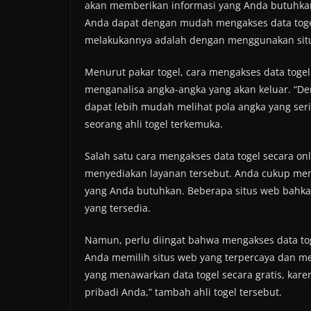
akan memberikan informasi yang Anda butuhkan
Anda dapat dengan mudah mengakses data togel m
melakukannya adalah dengan menggunakan situs
Menurut pakar togel, cara mengakses data tog
menganalisa angka-angka yang akan keluar. “De
dapat lebih mudah melihat pola angka yang seri
seorang ahli togel terkemuka.
Salah satu cara mengakses data togel secara on
menyediakan layanan tersebut. Anda cukup memb
yang Anda butuhkan. Beberapa situs web bahkan
yang tersedia.
Namun, perlu diingat bahwa mengakses data tog
Anda memilih situs web yang terpercaya dan me
yang menawarkan data togel secara gratis, karen
pribadi Anda,” tambah ahli togel tersebut.