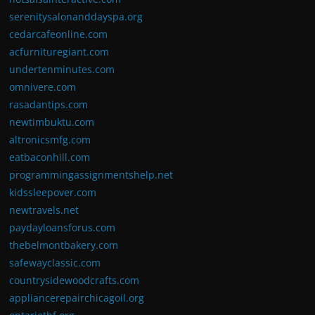
serenitysalonanddayspa.org
cedarcafeonline.com
acfurnituregiant.com
undertenminutes.com
omnivere.com
rasadantips.com
newtimbuktu.com
altronicsmfg.com
eatbaconhill.com
programmingassignmentshelp.net
kidssleepover.com
newtravels.net
paydayloansforus.com
thebelmontbakery.com
safewayclassic.com
countrysidewoodcrafts.com
appliancerepairchicagoil.org