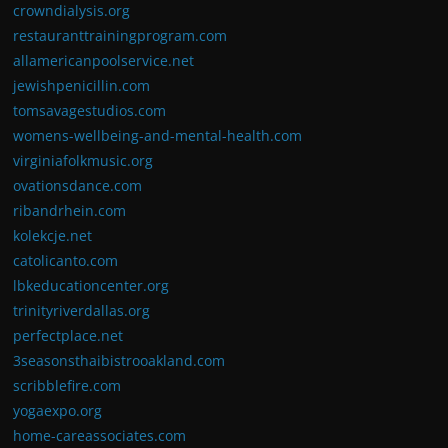
crowndialysis.org
restauranttrainingprogram.com
allamericanpoolservice.net
jewishpenicillin.com
tomsavagestudios.com
womens-wellbeing-and-mental-health.com
virginiafolkmusic.org
ovationsdance.com
ribandrhein.com
kolekcje.net
catolicanto.com
lbkeducationcenter.org
trinityriverdallas.org
perfectplace.net
3seasonsthaibistrooakland.com
scribblefire.com
yogaexpo.org
home-careassociates.com