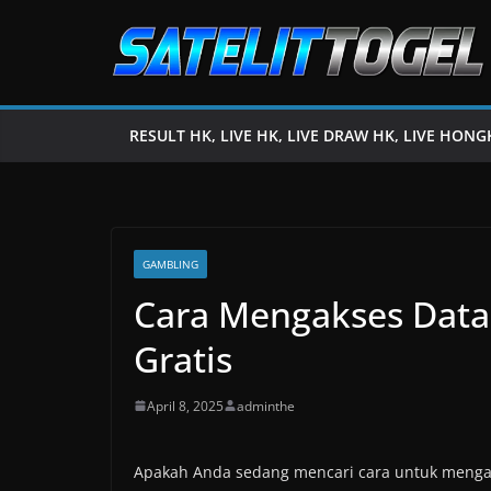
Skip
to
content
RESULT HK, LIVE HK, LIVE DRAW HK, LIVE HO
GAMBLING
Cara Mengakses Data 
Gratis
April 8, 2025
adminthe
Apakah Anda sedang mencari cara untuk mengakses