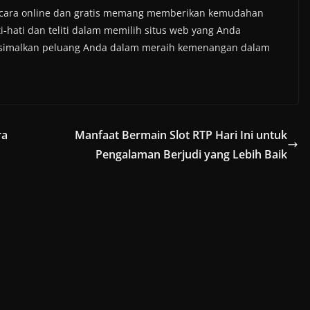
secara online dan gratis memang memberikan kemudahan
i-hati dan teliti dalam memilih situs web yang Anda
simalkan peluang Anda dalam meraih kemenangan dalam
ra
Manfaat Bermain Slot RTP Hari Ini untuk
Pengalaman Berjudi yang Lebih Baik