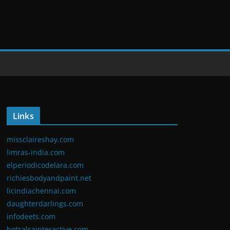
Links
missclaireshay.com
limras-india.com
elperiodicodelara.com
richiesbodyandpaint.net
licindiachennai.com
daughterdarlings.com
infodeets.com
hotsalsainteractive.com