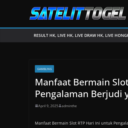
Skip
to
content
RESULT HK, LIVE HK, LIVE DRAW HK, LIVE HO
GAMBLING
Manfaat Bermain Slot
Pengalaman Berjudi y
April 9, 2025
adminthe
Manfaat Bermain Slot RTP Hari Ini untuk Pengal