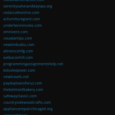
serenitysalonanddayspa.org
cedarcafeonline.com
acfurnituregiant.com
undertenminutes.com
omnivere.com
rasadantips.com
newtimbuktu.com
altronicsmfg.com
eatbaconhill.com
programmingassignmentshelp.net
kidssleepover.com
newtravels.net
paydayloansforus.com
thebelmontbakery.com
safewayclassic.com
countrysidewoodcrafts.com
appliancerepairchicagoil.org