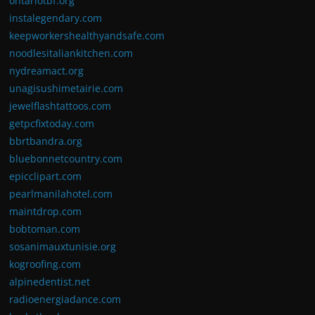
ontariotbf.org
instalegendary.com
keepworkershealthyandsafe.com
noodlesitaliankitchen.com
nydreamact.org
unagisushimetairie.com
jewelflashtattoos.com
getpcfixtoday.com
bbrtbandra.org
bluebonnetcountry.com
epicclipart.com
pearlmanilahotel.com
maintdrop.com
bobtoman.com
sosanimauxtunisie.org
kogroofing.com
alpinedentist.net
radioenergiadance.com