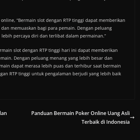
 online, “Bermain slot dengan RTP tinggi dapat memberikan
n dan memuaskan bagi para pemain. Dengan peluang
ebih percaya diri dan terlibat dalam permainan.”
main slot dengan RTP tinggi hari ini dapat memberikan
emain. Dengan peluang menang yang lebih besar dan
main dapat merasa lebih puas dan terhibur saat bermain
engan RTP tinggi untuk pengalaman berjudi yang lebih baik
dan
Panduan Bermain Poker Online Uang Asli
Terbaik di Indonesia