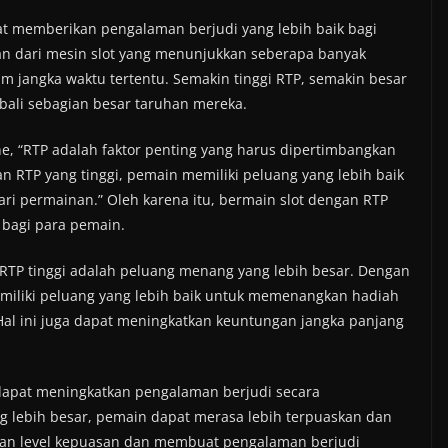
apat memberikan pengalaman berjudi yang lebih baik bagi
n dari mesin slot yang menunjukkan seberapa banyak
m jangka waktu tertentu. Semakin tinggi RTP, semakin besar
li sebagian besar taruhan mereka.
ine, “RTP adalah faktor penting yang harus dipertimbangkan
n RTP yang tinggi, pemain memiliki peluang yang lebih baik
i permainan.” Oleh karena itu, bermain slot dengan RTP
 bagi para pemain.
RTP tinggi adalah peluang menang yang lebih besar. Dengan
miliki peluang yang lebih baik untuk memenangkan hadiah
l ini juga dapat meningkatkan keuntungan jangka panjang
a dapat meningkatkan pengalaman berjudi secara
lebih besar, pemain dapat merasa lebih terpuaskan dan
tkan level kepuasan dan membuat pengalaman berjudi