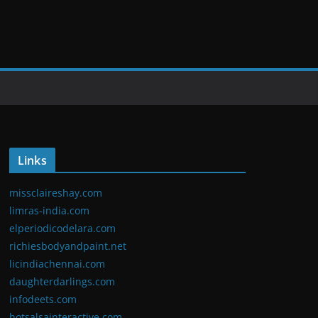
Links
missclaireshay.com
limras-india.com
elperiodicodelara.com
richiesbodyandpaint.net
licindiachennai.com
daughterdarlings.com
infodeets.com
hotsalsainteractive.com