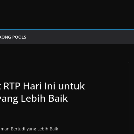
NGKONG POOLS
 RTP Hari Ini untuk
ang Lebih Baik
aman Berjudi yang Lebih Baik